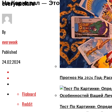
Не Карнавал — Это Мода Covid-19.
everyweek.ru
By
everyweek
Published
24.02.2024
Прогноз На 2026 Год: Ра
Flipboard
Reddit
Тест По Картинке: Опре