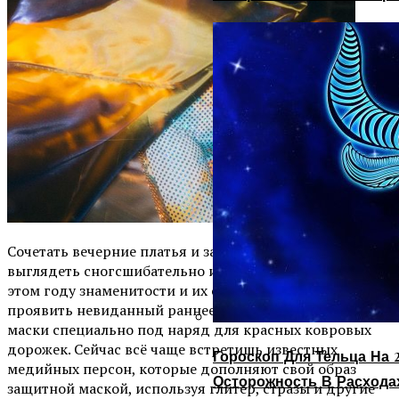
Сочетать вечерние платья и защитные маски, при этом
выглядеть сногсшибательно и супер модно? Легко! В
этом году знаменитости и их стилисты решили
проявить невиданный раннее креатив, подобрав
маски специально под наряд для красных ковровых
дорожек. Сейчас всё чаще встретишь известных
Гороскоп Для Тельца На 2
медийных персон, которые дополняют свой образ
Осторожность В Расхода
защитной маской, используя глитер, стразы и другие