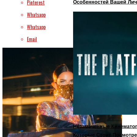
Особенностей Вашей Лич
Pinterest
Whatsapp
Whatsapp
Email
Незамеченные Кинематог
Которые Стоит Посмотре