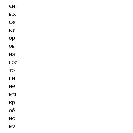
чн
ых
фа
кт
ор
ов
на
сос
то
ян
ие
ми
кр
об
ио
ма