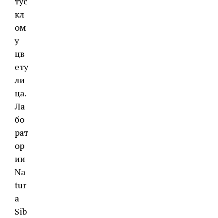
тус
кл
ом
у
цв
ету
ли
ца.
Ла
бо
рат
ор
ии
Na
tur
a
Sib