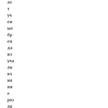
ле
т
уч
ен
ые
бр
ен
да
из
уча
ли
вл
ия
ни
е
раз
ли