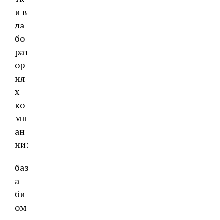
и в
ла
бо
рат
ор
ия
х
ко
мп
ан
ии:
баз
а
би
ом