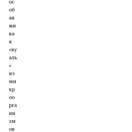
ос
об
ая
жи
ва
я
«ву
аль
»
из
ми
кр
оо
рга
ни
зм
ов