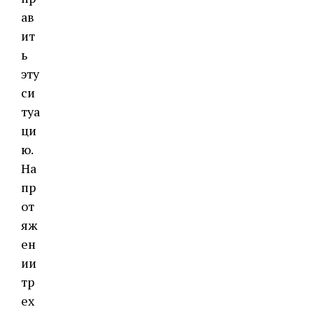
ав
ит
ь
эту
си
туа
ци
ю.
На
пр
от
яж
ен
ии
тр
ех