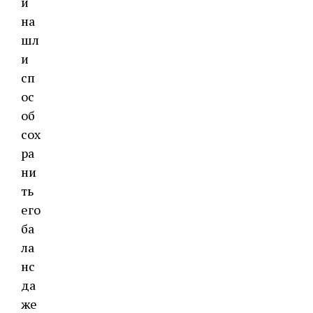
и
на
шл
и
сп
ос
об
сох
ра
ни
ть
его
ба
ла
нс
да
же