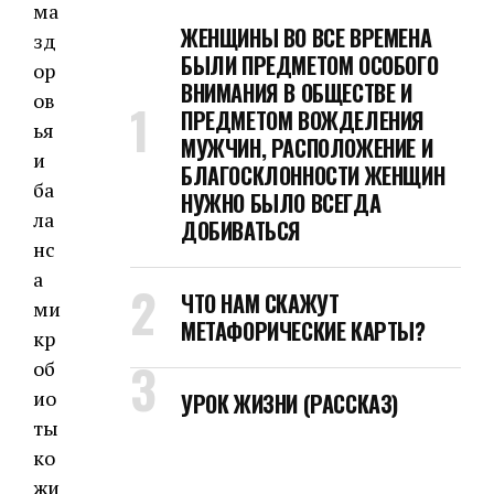
ма
ЖЕНЩИНЫ ВО ВСЕ ВРЕМЕНА
зд
БЫЛИ ПРЕДМЕТОМ ОСОБОГО
ор
ВНИМАНИЯ В ОБЩЕСТВЕ И
ов
ПРЕДМЕТОМ ВОЖДЕЛЕНИЯ
ья
МУЖЧИН, РАСПОЛОЖЕНИЕ И
и
БЛАГОСКЛОННОСТИ ЖЕНЩИН
ба
НУЖНО БЫЛО ВСЕГДА
ла
ДОБИВАТЬСЯ
нс
а
ЧТО НАМ СКАЖУТ
ми
МЕТАФОРИЧЕСКИЕ КАРТЫ?
кр
об
ио
УРОК ЖИЗНИ (РАССКАЗ)
ты
ко
жи