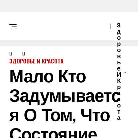
З
Д
О
Р
О
В
ЗДОРОВЬЕ И КРАСОТА
Ь
Мало Кто
Е
И
К
Задумываетс
Р
А
С
О
Я О Том, Что
Т
А
Состояние