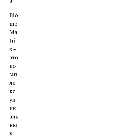
а
Bio
me
Ma
tri
x –
это
ко
мп
ле
кс
ун
ик
аль
ны
х