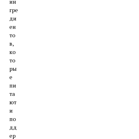
ин
гре
ди
ен
то
в,
ко
то
ры
е
пи
та
ют
и
по
дд
ер