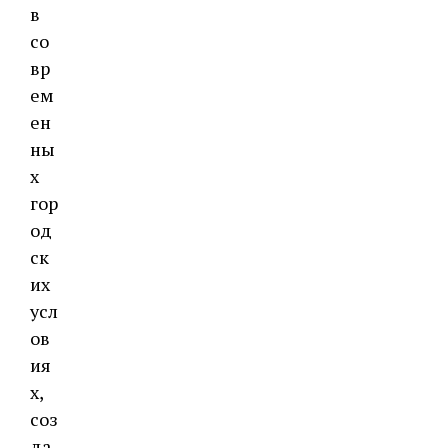
в
со
вр
ем
ен
ны
х
гор
од
ск
их
усл
ов
ия
х,
соз
да