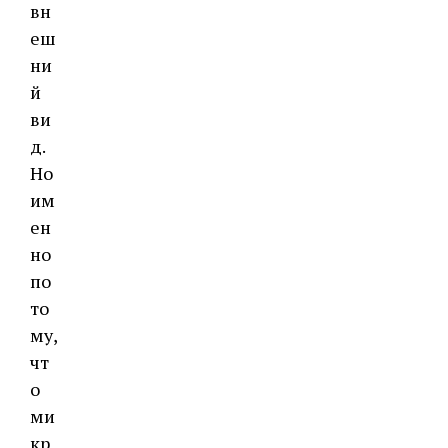
вн
еш
ни
й
ви
д.
Но
им
ен
но
по
то
му,
чт
о
ми
кр