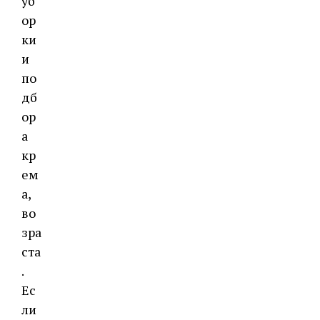
уб
ор
ки
и
по
дб
ор
а
кр
ем
а,
во
зра
ста
.
Ес
ли