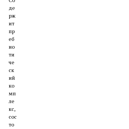
де
рж
ит
пр
еб
ио
ти
че
ск
ий
ко
мп
ле
кс,
сос
то