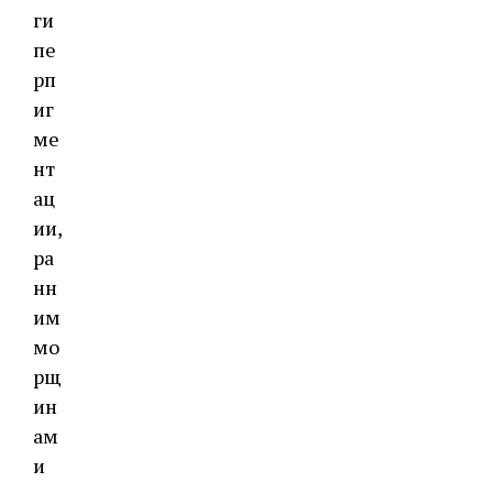
ги
пе
рп
иг
ме
нт
ац
ии,
ра
нн
им
мо
рщ
ин
ам
и