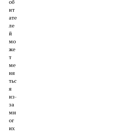
об
ит
ате
ле
й
мо
же
т
ме
ня
тьс
я
из-
за
мн
ог
их