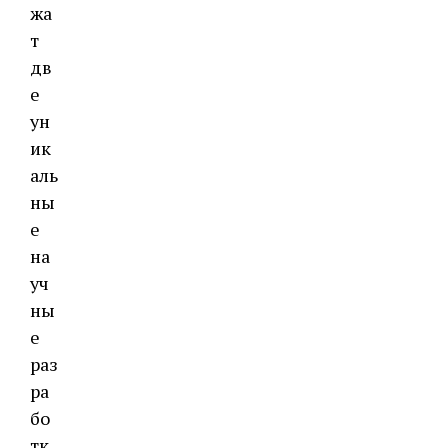
жа
т
дв
е
ун
ик
аль
ны
е
на
уч
ны
е
раз
ра
бо
тк