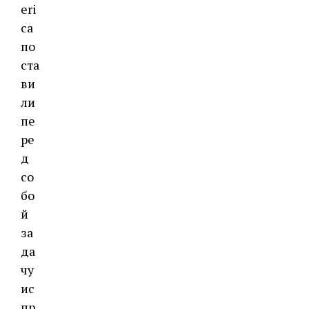
eri
ca
по
ста
ви
ли
пе
ре
д
со
бо
й
за
да
чу
ис
пр