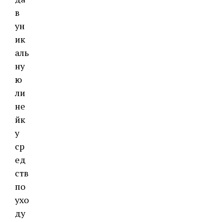
в
ун
ик
аль
ну
ю
ли
не
йк
у
ср
ед
ств
по
ухо
ду