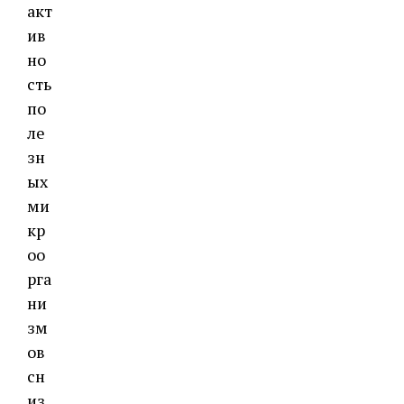
акт
ив
но
сть
по
ле
зн
ых
ми
кр
оо
рга
ни
зм
ов
сн
из