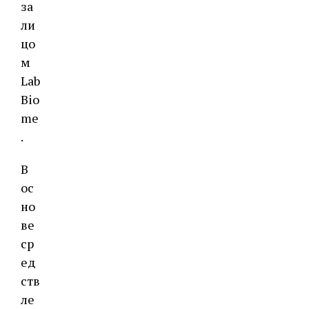
за
ли
цо
м
Lab
Bio
me
.
В
ос
но
ве
ср
ед
ств
ле