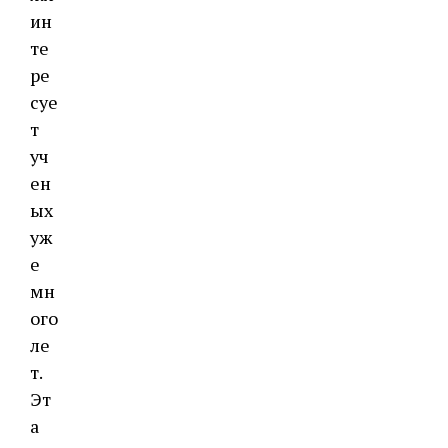
ин
те
ре
суе
т
уч
ен
ых
уж
е
мн
ого
ле
т.
Эт
а