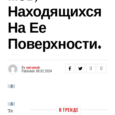
Находящихся
На Ее
Поверхности.
By
everyweek
Published
08.02.2024
В ТРЕНДЕ
Те