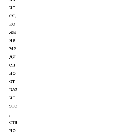
ит
ся,
ко
жа
не
ме
дл
ен
но
от
раз
ит
это
,
ста
но