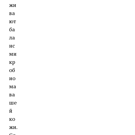
жи
ва
ют
ба
ла
нс
ми
кр
об
ио
ма
ва
ше
й
ко
жи.
Со