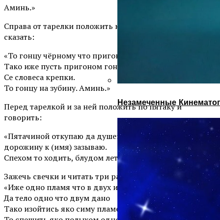
Аминь.»
Справа от тарелки положить кусочек белого хлеба и
сказать:
«То гонцу чёрному что пригоняить души блудные,
Тако иже пусть пригоном гонит (имя) к (имя).
Се словеса крепки.
То гонцу на зубину. Аминь.»
Незамеченные Кинематог
Перед тарелкой и за ней положить по пятаку и
говорить:
«Пятачиной откупаю да душеньку (имя) в путь-
дорожину к (имя) зазываю.
Спехом то ходить, блудом лететь. Аминь.»
Зажечь свечки и читать три раза:
«Иже одно пламя что в двух изошло
Да тело одно что двум дано
Тако изойтись яко симу пламени
То спешить яко полыхом одно из двух полыхаит