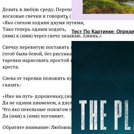
Делать в любую среду. Переплетать меж собой две
восковые свечки и говорить (3,9,12 раз):
«Яко спехом ходили двумя путями,
Тако теперь одним ходить,
Тест По Картинке: Опре
(имя) к (имя) через свечу зазываю. Аминь.»
Свечку перевитую поставить на середину тарелки
(чтоб была белой, без рисунка). На каждой стороне
тарелки нарисовать простой крест—получится 4
креста.
Слева от тарелки положить кусочек чёрного хлеба и
сказать:
«Иже на путь-дороженьку,(имя) ходом ходить
Да не одним пламенем, а двумя.
Что яко пекельные пожигом пожигают
Да (имя) к (имя) погоняют.
Обратите внимание: Любовный круг….