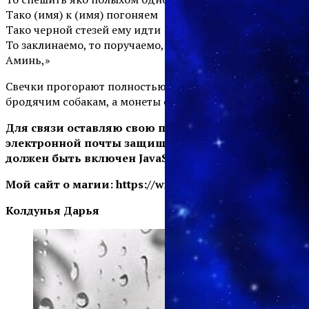
Тако (имя) к (имя) погоняем
Тако черной стезей ему идти
То заклинаемо, то поручаемо, всем всё уплачено.
Аминь,»
Свечки прогорают полностью. Хлеб надо скормить
бродячим собакам, а монеты отдать как милостыню.
Для связи оставляю свою почту
Этот адрес
электронной почты защищён от спам-ботов. У вас
должен быть включен JavaScript для просмотра.
Мой сайт о магии:
https://witchworld.ru/
Колдунья Дарья