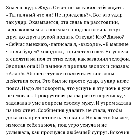
Знаешь куда. Жду». Ответ не заставил себя ждать:
«Ты пьяный что ли? Не приедешь?». Вот это удар
так удар. Оказывается, эта связь на расстоянии,
ведь живем мы в поселке городского типа и тут
друг до друга рукой подать. Откуда? Кто? Давно?
«Сейчас выезжаю,-написала я, -выходи». «В машине
что ли будем? холодно», -прилетел ответ. Не успела
я сползти на пол от этих слов, как зазвонил телефон.
Звонила она!!! В панике я приняла звонок и сказала:
«Алло!». Абонент тут же отключился вне зоны
действия сети. Это был не просто удар, а удар ниже
пояса. Надо ли говорить, что уснуть в эту ночь я уже
не смогла… Прокручивая раз за разом переписку, я
задавала в уме вопросы своему мужу. И утром ждала
на них ответ. Сообщения удалять не стала, чтобы
доказать причастность его вины. Но как это бывает,
измотав себя за ночь, под утро уснула и не
услышала, как проснулся любезный супруг. Вскочив