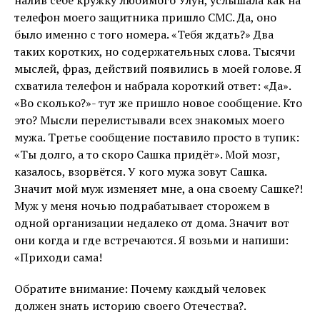
налив себе кружку любимого Улун, услышала как на
телефон моего защитника пришло СМС. Да, оно
было именно с того номера. «Тебя ждать?» Два
таких коротких, но содержательных слова. Тысячи
мыслей, фраз, действий появились в моей голове. Я
схватила телефон и набрала короткий ответ: «Да».
«Во сколько?»- тут же пришло новое сообщение. Кто
это? Мысли перелистывали всех знакомых моего
мужа. Третье сообщение поставило просто в тупик:
«Ты долго, а то скоро Сашка придёт». Мой мозг,
казалось, взорвётся. У кого мужа зовут Сашка.
Значит мой муж изменяет мне, а она своему Сашке?!
Муж у меня ночью подрабатывает сторожем в
одной организации недалеко от дома. Значит вот
они когда и где встречаются. Я возьми и напиши:
«Приходи сама!
Обратите внимание: Почему каждый человек
должен знать историю своего Отечества?.