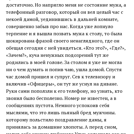
достаточно. Но напрягло меня не состояние мужа, а
телефонный разговор, который он вел целый час с
некоей дамой, уединившись в дальней комнате,
совершенно забыв про нас. Когда уже лопнуло
терпение и я вышла позвать мужа к столу, то была
шокирована фразой своего ненаглядного, где он
обещал сегодня с ней увидеться. «Кто это?», «Где?»,
«Зачем?», куча ненужных подозрений тут же
родились в моей голове. За столом я уже не могла
ни о чем думать и попив чаю, ушла домой. Спустя
час домой пришел и супруг. Сев к телевизору и
включив «Офицеры», он тут же уснул на диване.
Руки сами поползли к его телефону, но узнать, кто
звонил было бесполезно. Номер не известен, а в
сообщениях пустота. Немного успокоив себя
мыслями, что это лишь пьяный бред мужчины.
которому польстило поздравление дамы, я
принялась за домашние хлопоты. А перед сном,