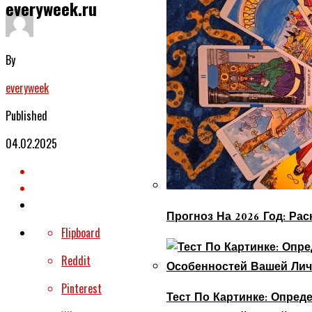
everyweek.ru
By
everyweek
Published
04.02.2025
Прогноз На 2026 Год: Ра
Flipboard
Reddit
Pinterest
Тест По Картинке: Опре