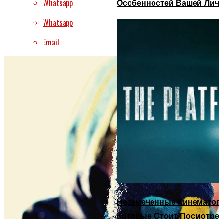
Whatsapp
Особенностей Вашей Лич
Whatsapp
Email
Незамеченные Кинематог
Которые Стоит Посмотре