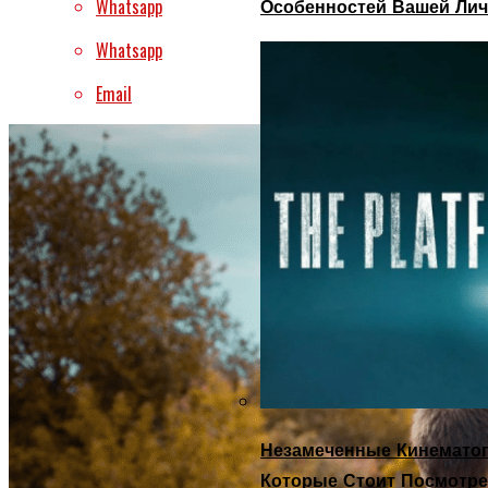
Whatsapp
Особенностей Вашей Лич
Whatsapp
Email
Незамеченные Кинематог
Которые Стоит Посмотре