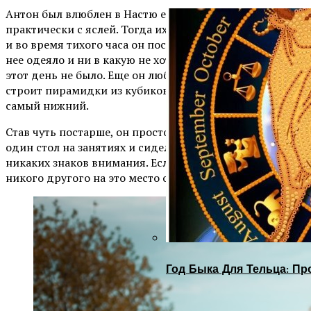
Антон был влюблен в Настю ещё в детсаду,
практически с яслей. Тогда их кроватки стояли рядом,
и во время тихого часа он постоянно норовил стянуть у
нее одеяло и ни в какую не хотел засыпать, если ее в
этот день не было. Еще он любил смотреть, как она
строит пирамидки из кубиков, а потом вытянуть
самый нижний.
Став чуть постарше, он просто молча садился с ней за
один стол на занятиях и сидел, не оказывая вообще
никаких знаков внимания. Если не считать того, что
никого другого на это место он не пускал.
Год Быка Для Тельца: Пр