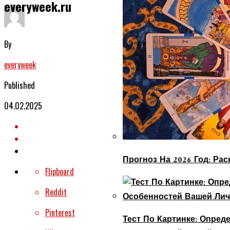
everyweek.ru
By
everyweek
Published
04.02.2025
Прогноз На 2026 Год: Ра
Flipboard
Reddit
Pinterest
Тест По Картинке: Опре