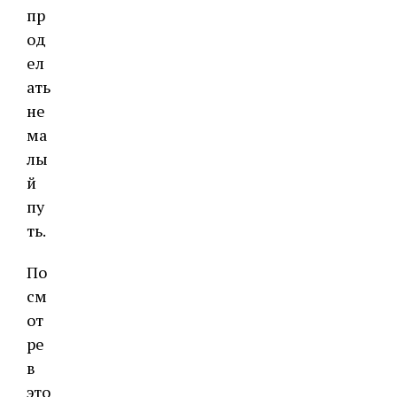
пр
од
ел
ать
не
ма
лы
й
пу
ть.
По
см
от
ре
в
это