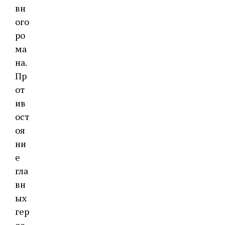
вн
ого
ро
ма
на.
Пр
от
ив
ост
оя
ни
е
гла
вн
ых
гер