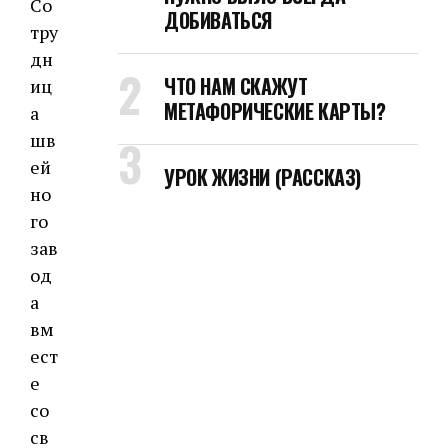
Со
ДОБИВАТЬСЯ
тру
дн
ЧТО НАМ СКАЖУТ
иц
МЕТАФОРИЧЕСКИЕ КАРТЫ?
а
шв
ей
УРОК ЖИЗНИ (РАССКАЗ)
но
го
зав
од
а
вм
ест
е
со
св