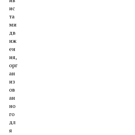
ив
ис
та
ми
дв
иж
ен
ия,
орг
ан
из
ов
ан
но
го
дл
я