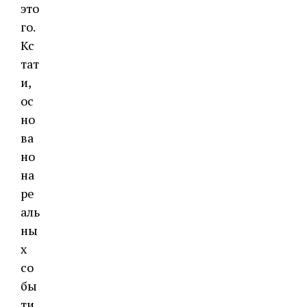
это
го.
Кс
тат
и,
ос
но
ва
но
на
ре
аль
ны
х
со
бы
ти