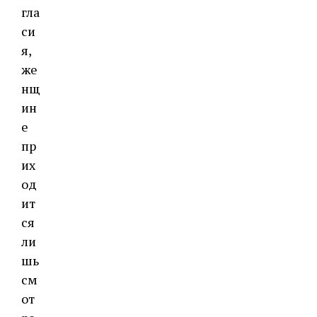
гла
си
я,
же
нщ
ин
е
пр
их
од
ит
ся
ли
шь
см
от