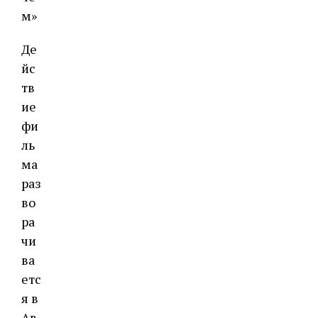
м»
Де
йс
тв
ие
фи
ль
ма
раз
во
ра
чи
ва
етс
я в
Ав