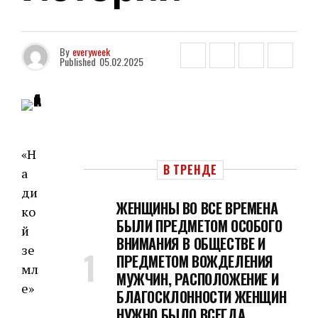
By
everyweek
Published
05.02.2025
«Н
В ТРЕНДЕ
а
ди
ЖЕНЩИНЫ ВО ВСЕ ВРЕМЕНА
ко
БЫЛИ ПРЕДМЕТОМ ОСОБОГО
й
ВНИМАНИЯ В ОБЩЕСТВЕ И
зе
ПРЕДМЕТОМ ВОЖДЕЛЕНИЯ
мл
МУЖЧИН, РАСПОЛОЖЕНИЕ И
е»
БЛАГОСКЛОННОСТИ ЖЕНЩИН
НУЖНО БЫЛО ВСЕГДА