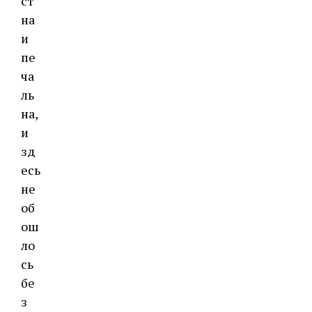
ст
на
и
пе
ча
ль
на,
и
зд
есь
не
об
ош
ло
сь
бе
з