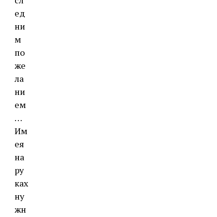
сл
ед
ни
м
по
же
ла
ни
ем
…
Им
ея
на
ру
ках
ну
жн