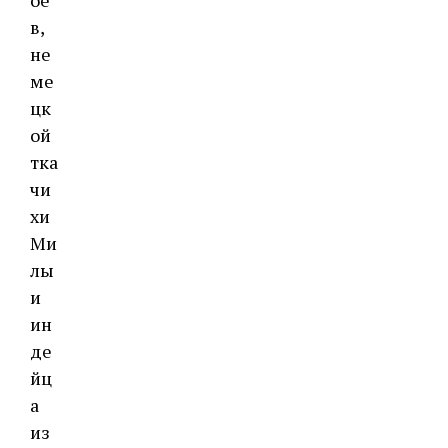
ое
в,
не
ме
цк
ой
тка
чи
хи
Ми
лы
и
ин
де
йц
а
из