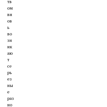
тв
ом
вн
ов
ь
во
зн
ик
аю
т
се
рь
ез
ны
е
раз
но