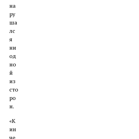
на
ру
ша
лс
я
ни
од
но
й
из
сто
ро
н.
«К
ин
че