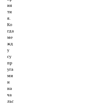
ия
ти
я.
Ко
гда
ме
жд
у
су
пр
уга
ми
и
на
ча
льс