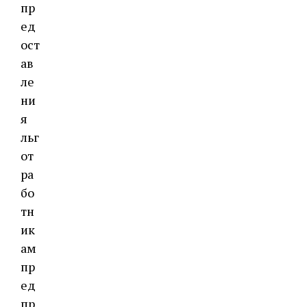
пр
ед
ост
ав
ле
ни
я
льг
от
ра
бо
тн
ик
ам
пр
ед
пр