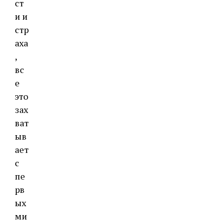
ст
и и
стр
аха
,
вс
е
это
зах
ват
ыв
ает
с
пе
рв
ых
ми