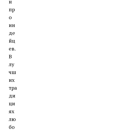
н
пр
о
ин
де
йц
ев.
В
лу
чш
их
тра
ди
ци
ях
лю
бо