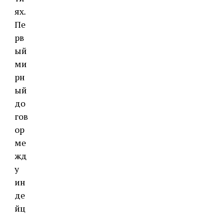
ях.
Пе
рв
ый
ми
рн
ый
до
гов
ор
ме
жд
у
ин
де
йц