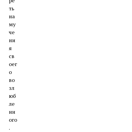
ре
ть
на
му
че
ни
я
св
оег
о
во
зл
юб
ле
нн
ого
.