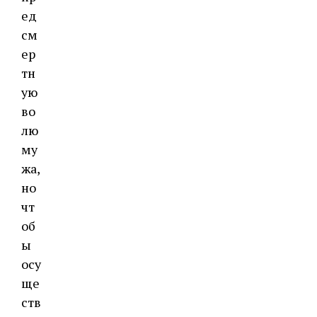
ед
см
ер
тн
ую
во
лю
му
жа,
но
чт
об
ы
осу
ще
ств