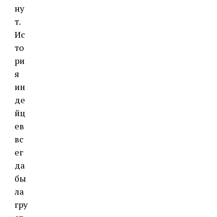
ну
т.
Ис
то
ри
я
ин
де
йц
ев
вс
ег
да
бы
ла
гру