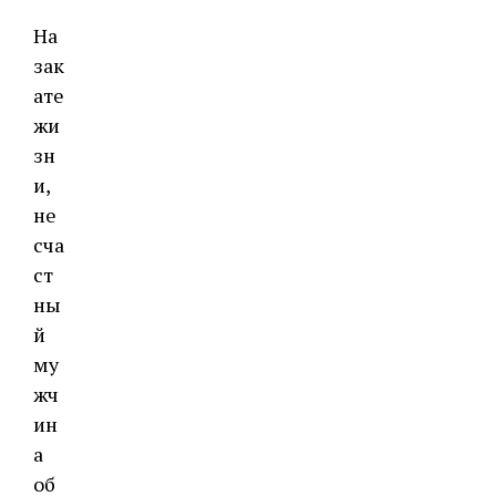
На
зак
ате
жи
зн
и,
не
сча
ст
ны
й
му
жч
ин
а
об