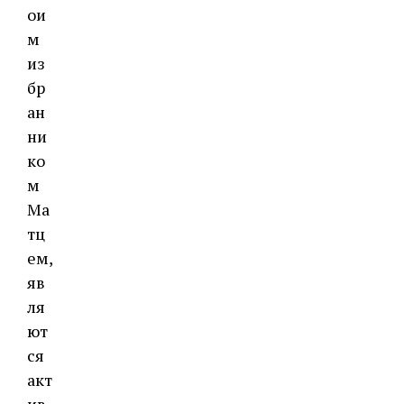
ои
м
из
бр
ан
ни
ко
м
Ма
тц
ем,
яв
ля
ют
ся
акт