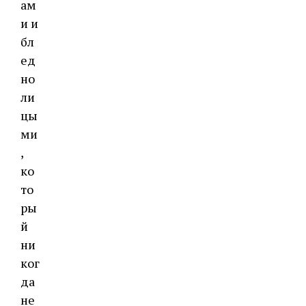
ам
и и
бл
ед
но
ли
цы
ми
,
ко
то
ры
й
ни
ког
да
не