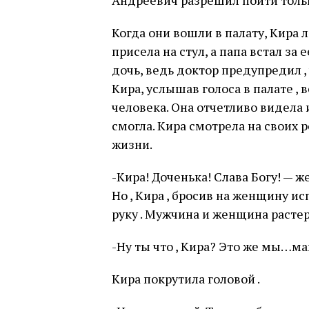
Андреевич разрешил пойти толь
Когда они вошли в палату, Кира 
присела на стул, а папа встал за
дочь, ведь доктор предупредил ,
Кира, услышав голоса в палате , 
человека. Она отчетливо видела их
смогла. Кира смотрела на своих р
жизни.
-Кира! Доченька! Слава Богу! — 
Но , Кира , бросив на женщину и
руку . Мужчина и женщина расте
-Ну ты что , Кира? Это же мы…м
Кира покрутила головой .