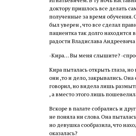
Игнатьевичем. В ту ночь наставн
доктору пришлось все делать сам
полученные за время обучения. 
был уверен , что все сделал прави
пациентка так долго находится в 
радости Владислава Андреевича 
-Кира… Вы меня слышите? -спро
Кира пыталась открыть глаза, но 
они ,то и дело, закрывались. Она
говорил, но видела лишь размыты
, а вместо этого лишь пошевелила
Вскоре в палате собрались и друг
не поняла ни слова. Она пыталась 
но девушка сообразила, что наход
оказалась?