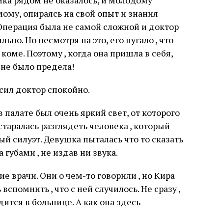
ика рядом не оказалось, и молодому
ому, опираясь на свой опыт и знания
Операция была не самой сложной и доктор
льно. Но несмотря на это, его пугало , что
коме. Поэтому , когда она пришла в себя,
не было предела!
сил доктор спокойно.
в палате был очень яркий свет, от которого
 старалась разглядеть человека , который
й силуэт. Девушка пыталась что то сказать
 губами , не издав ни звука.
ие врачи. Они о чем-то говорили , но Кира
вспомнить , что с ней случилось. Не сразу ,
ится в больнице. А как она здесь