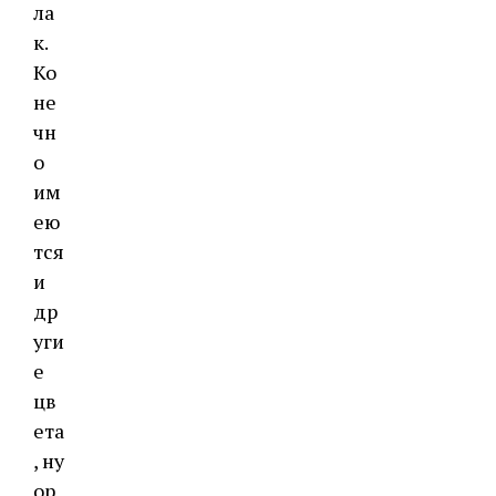
ла
к.
Ко
не
чн
о
им
ею
тся
и
др
уги
е
цв
ета
, ну
ор