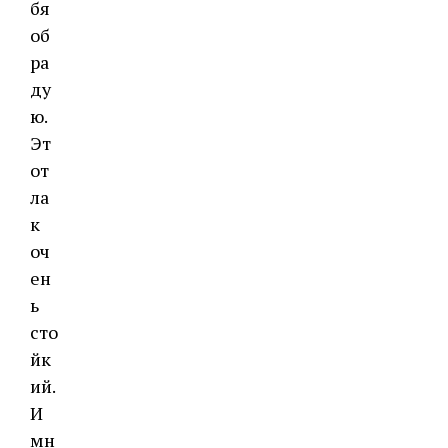
бя
об
ра
ду
ю.
Эт
от
ла
к
оч
ен
ь
сто
йк
ий.
И
мн