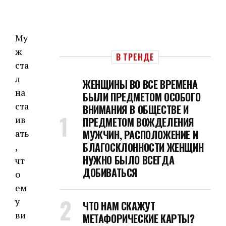
Му
ж
В ТРЕНДЕ
ста
л
ЖЕНЩИНЫ ВО ВСЕ ВРЕМЕНА
на
БЫЛИ ПРЕДМЕТОМ ОСОБОГО
ста
ВНИМАНИЯ В ОБЩЕСТВЕ И
ив
ПРЕДМЕТОМ ВОЖДЕЛЕНИЯ
ать
МУЖЧИН, РАСПОЛОЖЕНИЕ И
БЛАГОСКЛОННОСТИ ЖЕНЩИН
,
НУЖНО БЫЛО ВСЕГДА
чт
ДОБИВАТЬСЯ
о
ем
у
ЧТО НАМ СКАЖУТ
ви
МЕТАФОРИЧЕСКИЕ КАРТЫ?