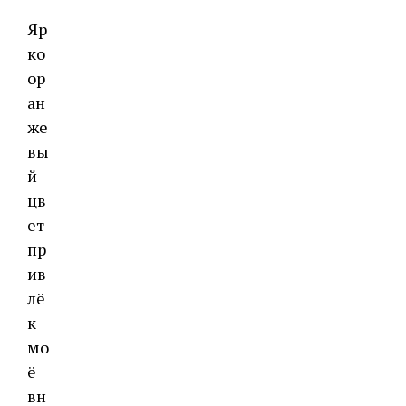
Яр
ко
ор
ан
же
вы
й
цв
ет
пр
ив
лё
к
мо
ё
вн