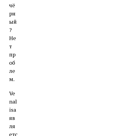
чё
рн
ый
?
Не
т
пр
об
ле
м.
Ve
nal
isa
яв
ля
етс