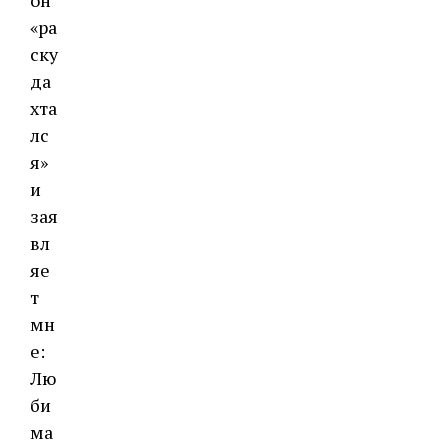
он
«ра
ску
да
хта
лс
я»
и
зая
вл
яе
т
мн
е:
Лю
би
ма