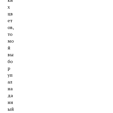
ки
х
цв
ет
ов,
то
мо
й
вы
бо
р
уп
ал
на
да
нн
ый