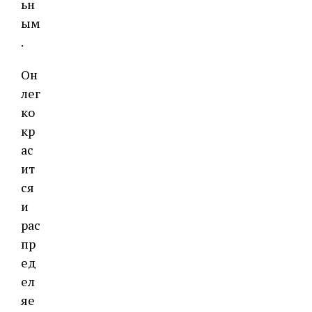
ьн
ым
.
Он
лег
ко
кр
ас
ит
ся
и
рас
пр
ед
ел
яе