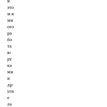
и
это
м я
мн
ого
ра
бо
та
ю
ру
ка
ми
и
др
уги
е
ла