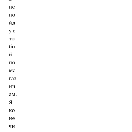
не
по
йд
у с
то
бо
й
по
ма
газ
ин
ам.
Я
ко
не
чн