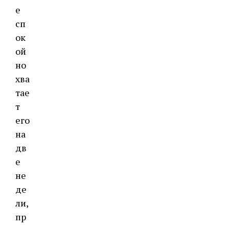
е
сп
ок
ой
но
хва
тае
т
его
на
дв
е
не
де
ли,
пр