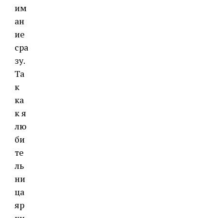
им
ан
ие
сра
зу.
Та
к
ка
к я
лю
би
те
ль
ни
ца
яр