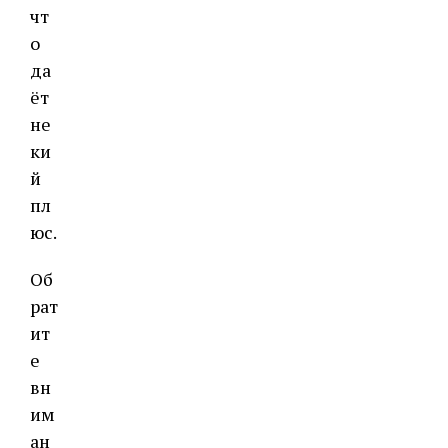
чт
о
да
ёт
не
ки
й
пл
юс.
Об
рат
ит
е
вн
им
ан