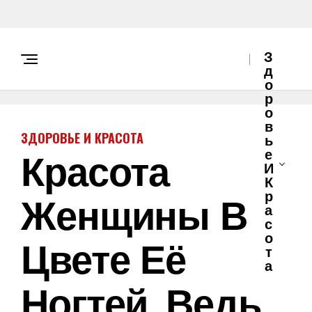
З
Д
О
Р
О
В
ЗДОРОВЬЕ И КРАСОТА
Ь
Красота
Е
И
К
Женщины В
Р
А
С
О
Цвете Её
Т
А
Ногтей, Ведь