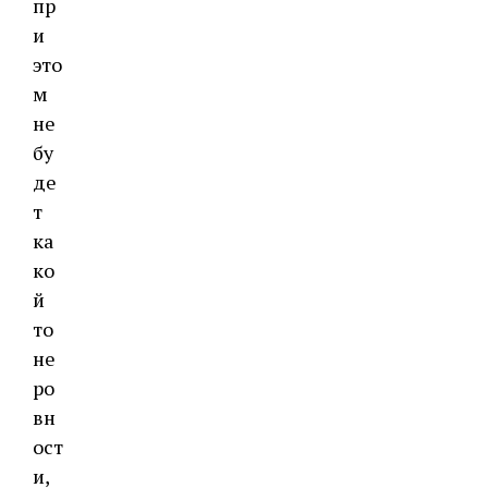
пр
и
это
м
не
бу
де
т
ка
ко
й
то
не
ро
вн
ост
и,