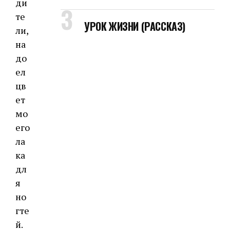
ди
те
УРОК ЖИЗНИ (РАССКАЗ)
ли,
на
до
ел
цв
ет
мо
его
ла
ка
дл
я
но
гте
й.