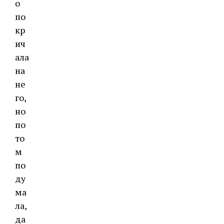
о
по
кр
ич
ала
на
не
го,
но
по
то
м
по
ду
ма
ла,
да