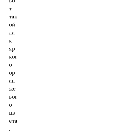
во
т
так
ой
ла
к —
яр
ког
о
ор
ан
же
вог
о
цв
ета
.