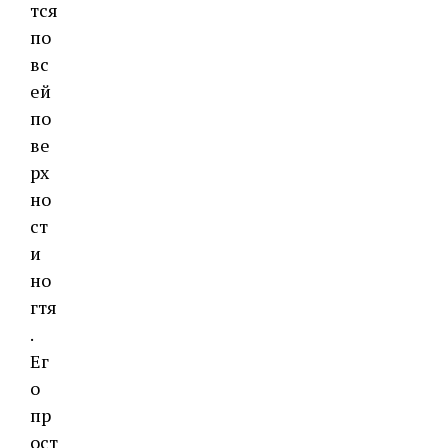
тся
по
вс
ей
по
ве
рх
но
ст
и
но
гтя
.
Ег
о
пр
ост