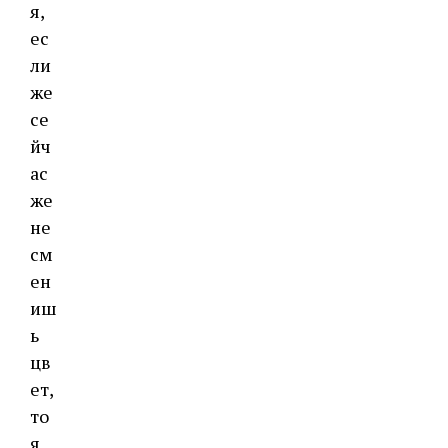
я,
ес
ли
же
се
йч
ас
же
не
см
ен
иш
ь
цв
ет,
то
я