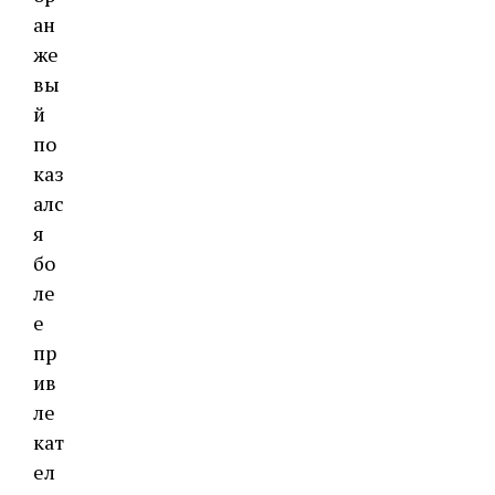
ан
же
вы
й
по
каз
алс
я
бо
ле
е
пр
ив
ле
кат
ел