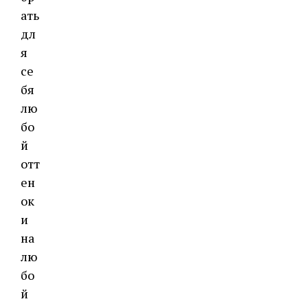
ать
дл
я
се
бя
лю
бо
й
отт
ен
ок
и
на
лю
бо
й