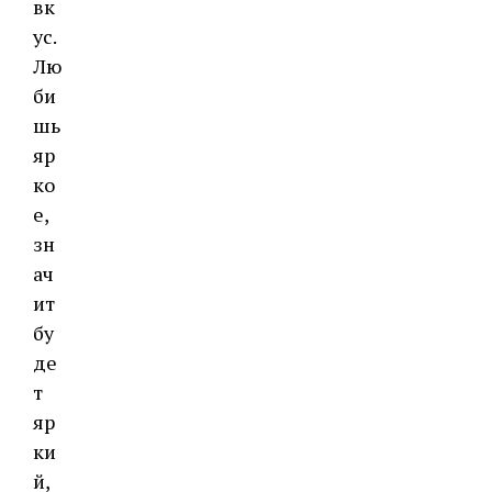
вк
ус.
Лю
би
шь
яр
ко
е,
зн
ач
ит
бу
де
т
яр
ки
й,