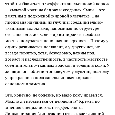
чтобы избавиться от «эффекта апельсиновой корки»
— ямчатой кожи на бедрах и ягодицах. Ямки — это
вмятины в подкожной жировой клетчатке. Она
пронизана идущими из глубины соединительно-
тканными волокнами, напоминая по структуре
стеганое одеяло. Если жир выпирает в «слабых»
местах, получается неровная поверхность. Почему у
одних развивается целлюлит, а у других нет, не
всегда понятно, хотя, безусловно, важны пол,
возраст и наследственность, в частности жесткость
соединительно-тканных волокон и толщина кожи. У
женщин она обычно тоньше, чем у мужчин, поэтому
у прекрасного пола «апельсиновая корка» в
основном и заметна.
Это, конечно, не болезнь, но мало кому нравится.
Можно ли избавиться от целлюлита? Кремы, по
мнению специалистов, неэффективны.
Липоаспирация (липосакция) отсасывает лишний