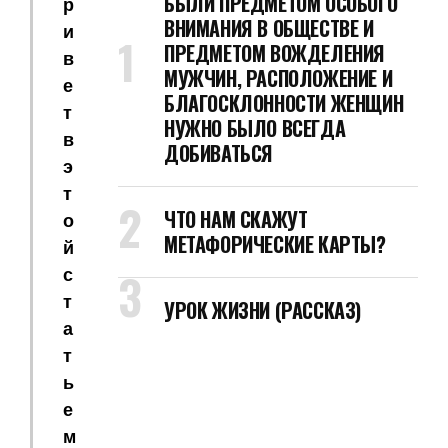
БЫЛИ ПРЕДМЕТОМ ОСОБОГО
р
ВНИМАНИЯ В ОБЩЕСТВЕ И
и
ПРЕДМЕТОМ ВОЖДЕЛЕНИЯ
в
МУЖЧИН, РАСПОЛОЖЕНИЕ И
е
БЛАГОСКЛОННОСТИ ЖЕНЩИН
т
НУЖНО БЫЛО ВСЕГДА
в
ДОБИВАТЬСЯ
э
т
ЧТО НАМ СКАЖУТ
о
МЕТАФОРИЧЕСКИЕ КАРТЫ?
й
с
т
УРОК ЖИЗНИ (РАССКАЗ)
а
т
ь
е
м