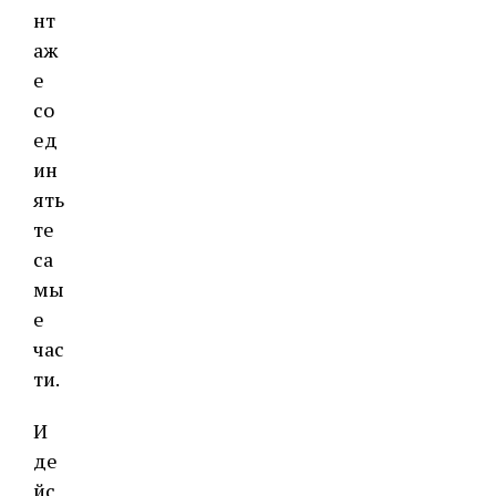
нт
аж
е
со
ед
ин
ять
те
са
мы
е
час
ти.
И
де
йс