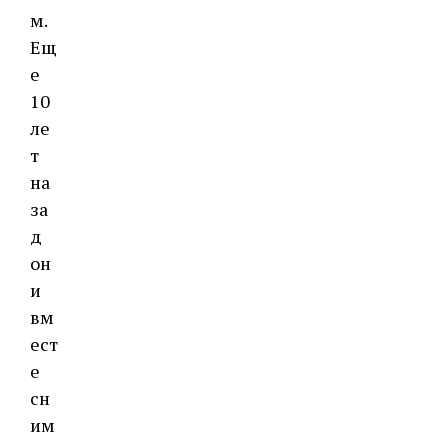
м.
Ещ
е
10
ле
т
на
за
д
он
и
вм
ест
е
сн
им