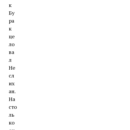
к
Бу
ра
к
це
ло
ва
л
Не
сл
их
ан.
На
сто
ль
ко