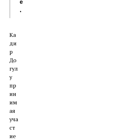
е
.
Ка
ди
р
До
гул
у
пр
ин
им
ая
уча
ст
ие