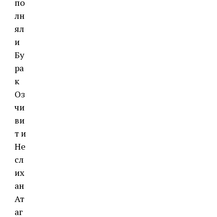
по
лн
ял
и
Бу
ра
к
Оз
чи
ви
т и
Не
сл
их
ан
Ат
аг