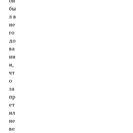
он
бы
л в
не
го
до
ва
ни
и,
чт
о
за
пр
ет
ил
не
ве