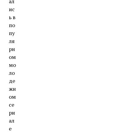
ал
ис
ь в
по
пу
ля
рн
ом
мо
ло
де
жн
ом
се
ри
ал
е