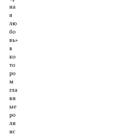
на
я
лю
бо
вь»
в
ко
то
ро
м
гла
вн
ые
ро
ли
ис