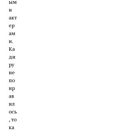
ым
и
акт
ер
ам
и.
Ка
ди
ру
не
по
нр
ав
ил
ось
, то
ка