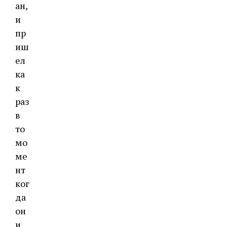
ан,
и
пр
иш
ел
ка
к
раз
в
то
мо
ме
нт
ког
да
он
и