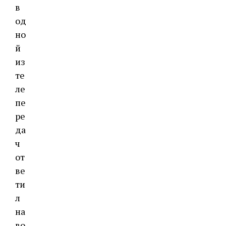
в
од
но
й
из
те
ле
пе
ре
да
ч
от
ве
ти
л
на
во