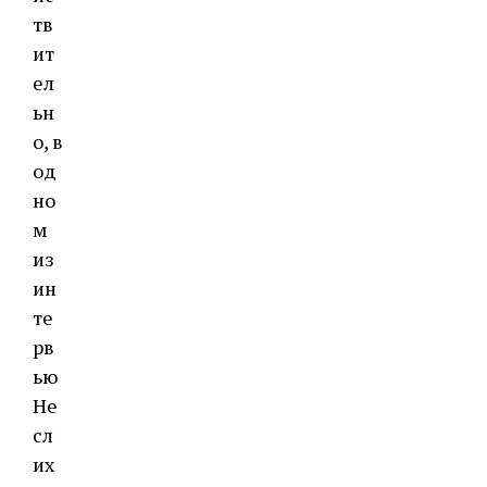
тв
ит
ел
ьн
о, в
од
но
м
из
ин
те
рв
ью
Не
сл
их