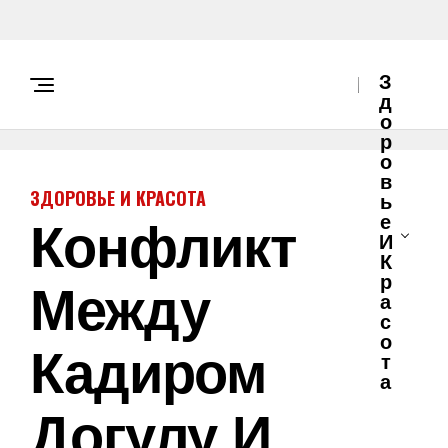
З
Д
О
Р
О
В
ЗДОРОВЬЕ И КРАСОТА
Ь
Конфликт
Е
И
К
Между
Р
А
С
О
Кадиром
Т
А
Догулу И