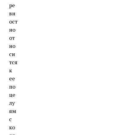
ре
вн
ост
но
от
но
си
тся
к
ее
по
це
лу
ям
с
ко