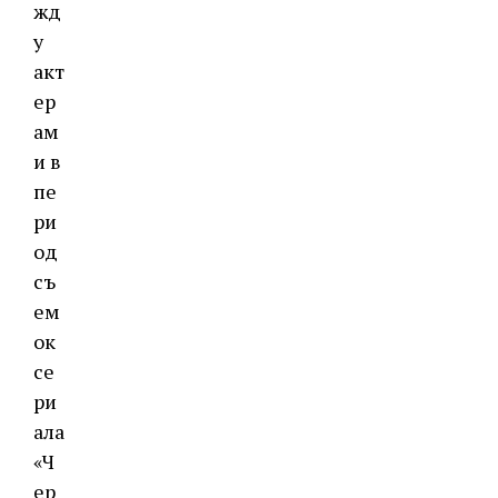
жд
у
акт
ер
ам
и в
пе
ри
од
съ
ем
ок
се
ри
ала
«Ч
ер