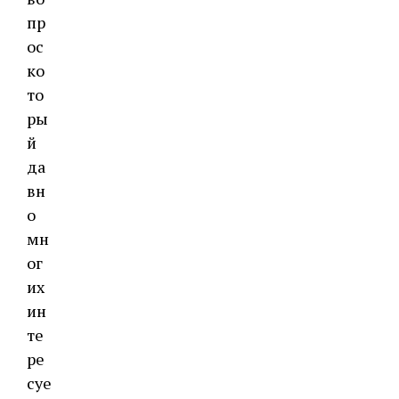
пр
ос
ко
то
ры
й
да
вн
о
мн
ог
их
ин
те
ре
суе