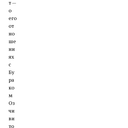
т —
о
его
от
но
ше
ни
ях
с
Бу
ра
ко
м
Оз
чи
ви
то