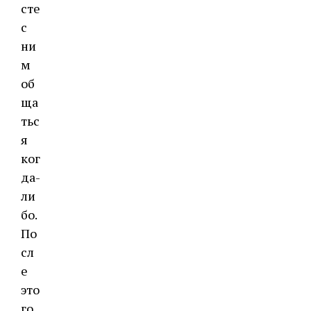
сте
с
ни
м
об
ща
тьс
я
ког
да-
ли
бо.
По
сл
е
это
го