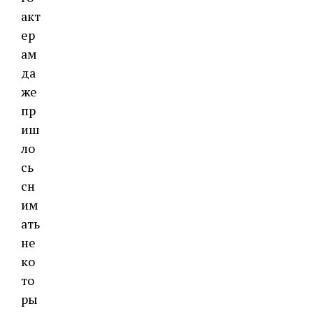
акт
ер
ам
да
же
пр
иш
ло
сь
сн
им
ать
не
ко
то
ры