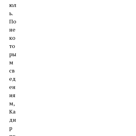
юл
ь.
По
не
ко
то
ры
м
св
ед
ен
ия
м,
Ка
ди
р
пр