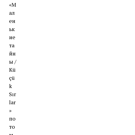
«М
ал
ен
ьк
ие
та
йн
ы /
Kü
çü
k
Sır
lar
»
по
то
м