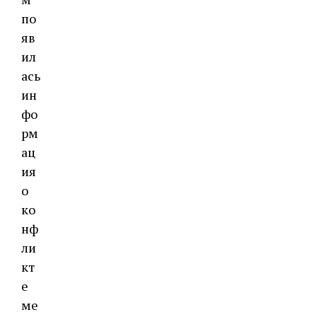
по
яв
ил
ась
ин
фо
рм
ац
ия
о
ко
нф
ли
кт
е
ме