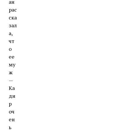
ан
рас
ска
зал
а,
чт
о
ее
му
ж
—
Ка
ди
р
оч
ен
ь