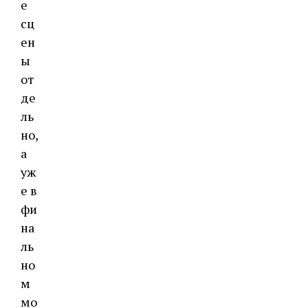
е
сц
ен
ы
от
де
ль
но,
а
уж
е в
фи
на
ль
но
м
мо