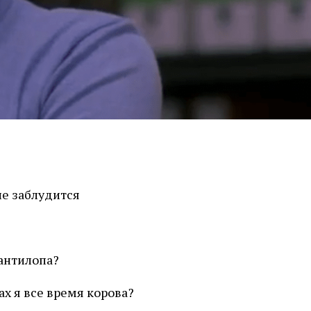
не заблудится
 антилопа?
ах я все время корова?