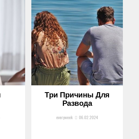
и
Три Причины Для
Развода
4
everyweek
06.02.2024