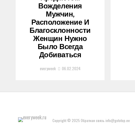
Вожделения
Мужчин,
Расположение И
Благосклонности
Женщин Нужно
Было Всегда
Добиваться
everyweek
06.02.2024
Copyright © 2025 Обратная связь info@gototop.ee