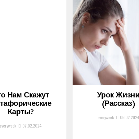
то Нам Скажут
Урок Жизн
тафорические
(рассказ)
Карты?
everyweek
06.02.202
everyweek
07.02.2024