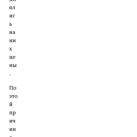
ял
ис
ь
на
ни
х
це
ны
.
По
это
й
пр
ич
ин
е