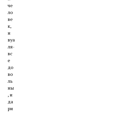
че
ло
ве
к,
и
вуа
ля-
вс
е
до
во
ль
ны
, и
да
ри