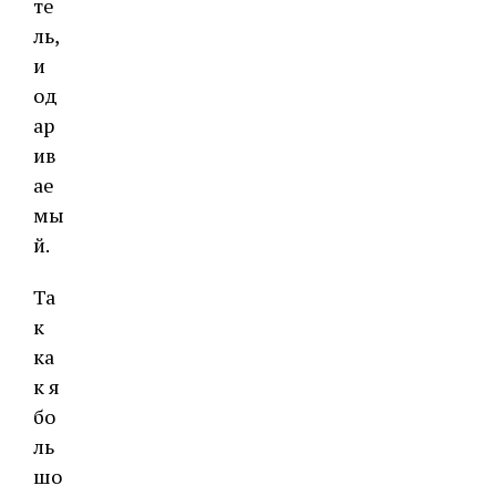
те
ль,
и
од
ар
ив
ае
мы
й.
Та
к
ка
к я
бо
ль
шо