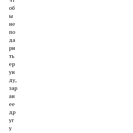
об
ы
не
по
да
ри
ть
ер
ун
ду,
зар
ан
ее
др
уг
у