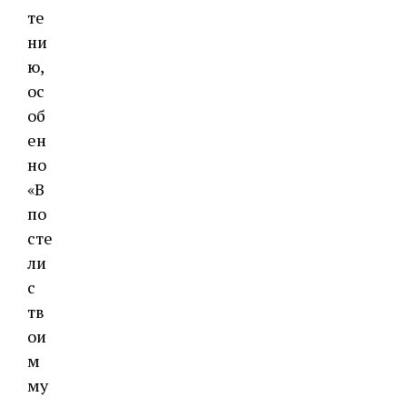
те
ни
ю,
ос
об
ен
но
«В
по
сте
ли
с
тв
ои
м
му