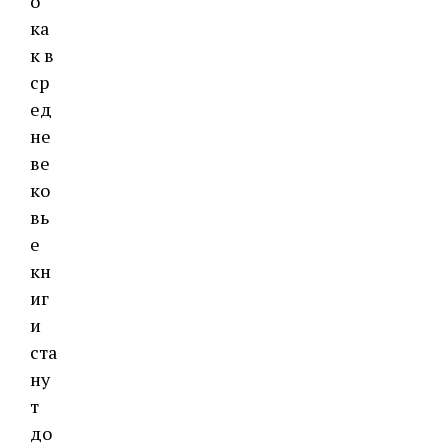
о
ка
к в
ср
ед
не
ве
ко
вь
е
кн
иг
и
ста
ну
т
до