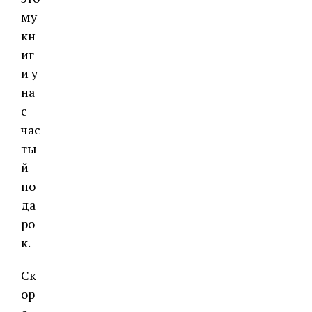
му
кн
иг
и у
на
с
час
ты
й
по
да
ро
к.
Ск
ор