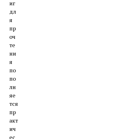
иг
дл
я
пр
оч
те
ни
я
по
по
лн
яе
тся
пр
акт
ич
ес