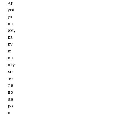
др
уга
уз
на
ем,
ка
ку
ю
кн
игу
хо
че
т в
по
да
ро
к