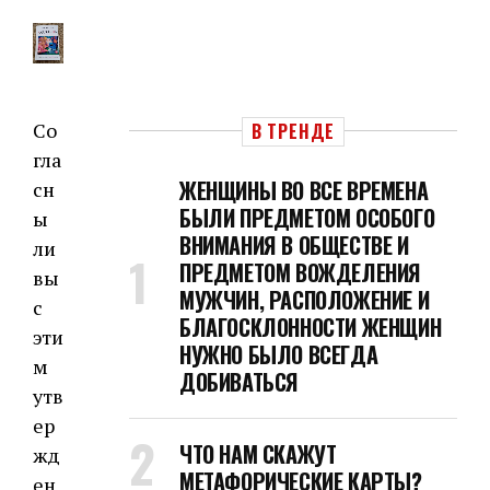
Со
В ТРЕНДЕ
гла
ЖЕНЩИНЫ ВО ВСЕ ВРЕМЕНА
сн
БЫЛИ ПРЕДМЕТОМ ОСОБОГО
ы
ВНИМАНИЯ В ОБЩЕСТВЕ И
ли
ПРЕДМЕТОМ ВОЖДЕЛЕНИЯ
вы
МУЖЧИН, РАСПОЛОЖЕНИЕ И
с
БЛАГОСКЛОННОСТИ ЖЕНЩИН
эти
НУЖНО БЫЛО ВСЕГДА
м
ДОБИВАТЬСЯ
утв
ер
ЧТО НАМ СКАЖУТ
жд
МЕТАФОРИЧЕСКИЕ КАРТЫ?
ен