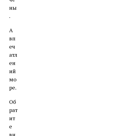
ны
.
А
вп
еч
атл
ен
ий
мо
ре.
Об
рат
ит
е
вн