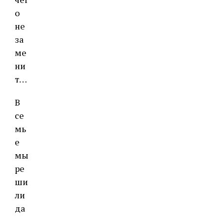
о
не
за
ме
ни
т…
В
се
мь
е
мы
ре
ши
ли
да