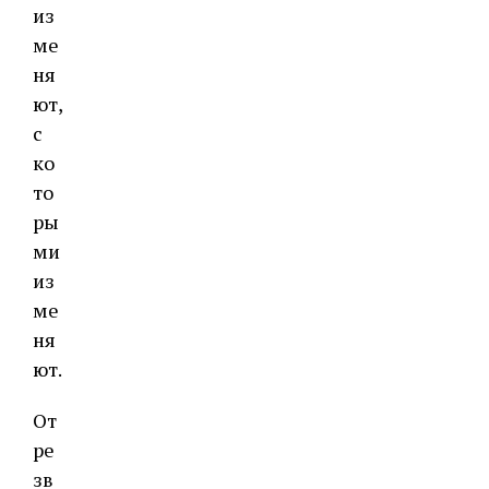
из
ме
ня
ют,
с
ко
то
ры
ми
из
ме
ня
ют.
От
ре
зв