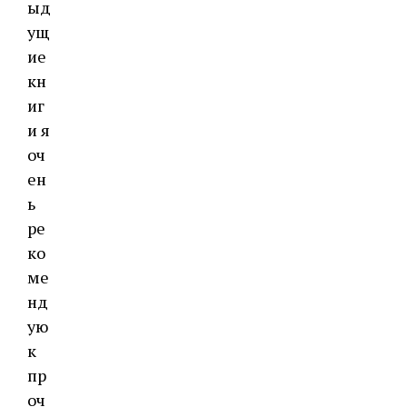
ыд
ущ
ие
кн
иг
и я
оч
ен
ь
ре
ко
ме
нд
ую
к
пр
оч