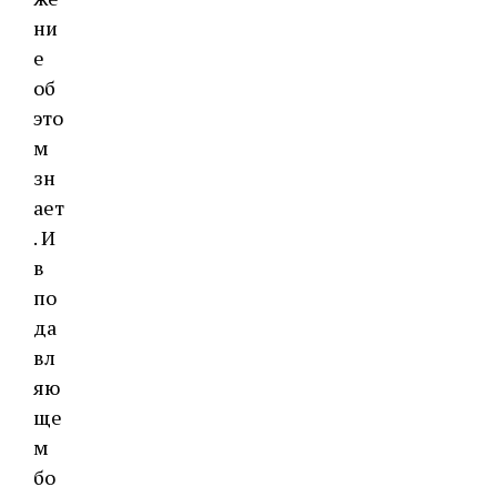
ни
е
об
это
м
зн
ает
. И
в
по
да
вл
яю
ще
м
бо