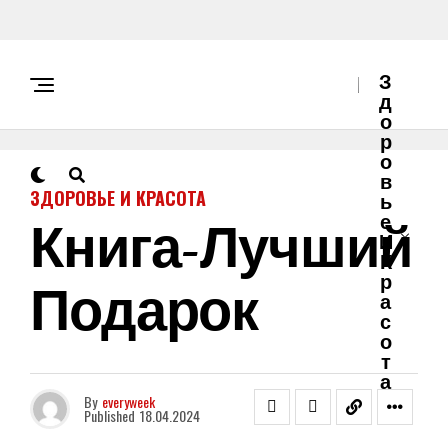
З
Д
О
Р
О
В
ЗДОРОВЬЕ И КРАСОТА
Ь
Книга-Лучший
Е
И
К
Подарок
Р
А
С
О
Т
А
By
everyweek
Published
18.04.2024