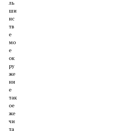
ль
ши
нс
тв
е
мо
е
ок
ру
же
ни
е
так
ое
же
чи
та