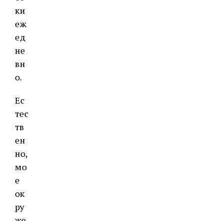
ки
еж
ед
не
вн
о.
Ес
тес
тв
ен
но,
мо
е
ок
ру
же