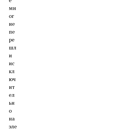
мн
ог
ие
пе
ре
шл
и
ис
кл
юч
ит
ел
ьн
о
на
эле