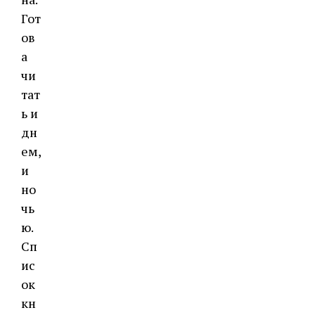
Гот
ов
а
чи
тат
ь и
дн
ем,
и
но
чь
ю.
Сп
ис
ок
кн