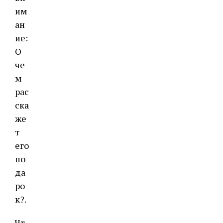
им
ан
ие:
О
че
м
рас
ска
же
т
его
по
да
ро
к?.
Чт