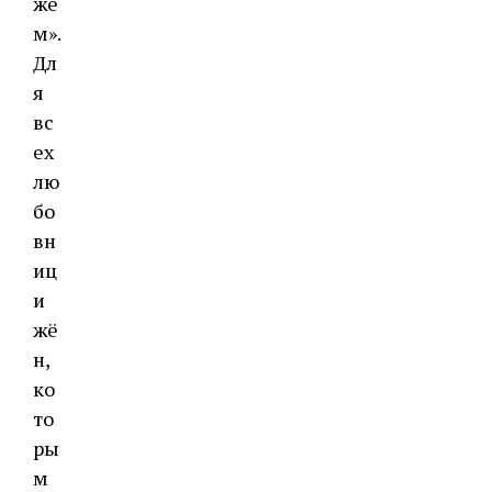
же
м».
Дл
я
вс
ех
лю
бо
вн
иц
и
жё
н,
ко
то
ры
м