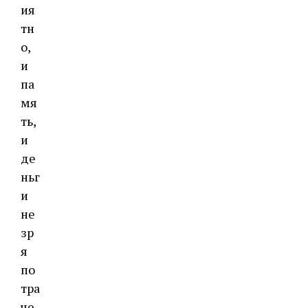
ия
тн
о,
и
па
мя
ть,
и
де
ньг
и
не
зр
я
по
тра
че