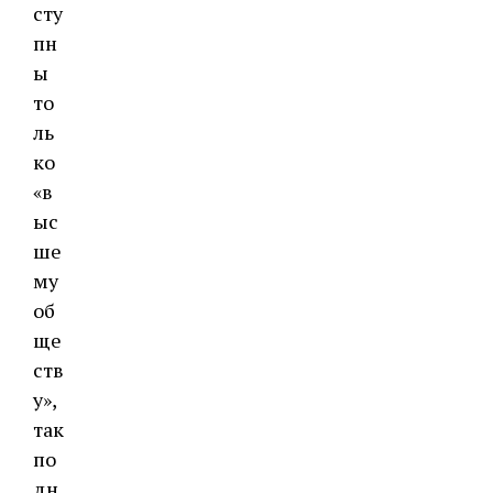
сту
пн
ы
то
ль
ко
«в
ыс
ше
му
об
ще
ств
у»,
так
по
дн