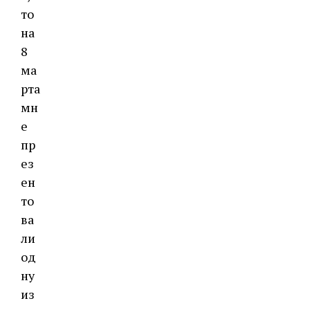
то
на
8
ма
рта
мн
е
пр
ез
ен
то
ва
ли
од
ну
из