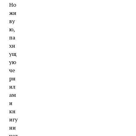
Но
жи
ву
ю,
па
хн
ущ
ую
че
рн
ил
ам
и
кн
игу
ни
чег