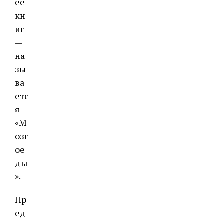
ее
кн
иг
—
на
зы
ва
етс
я
«М
озг
ое
ды
».
Пр
ед