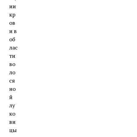
ии
кр
ов
и в
об
лас
ти
во
ло
ся
но
й
лу
ко
ви
цы