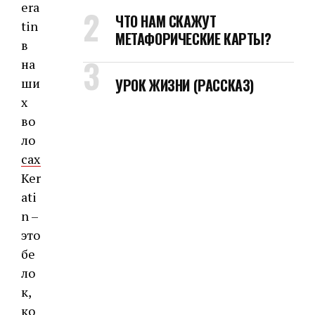
ЧТО НАМ СКАЖУТ
МЕТАФОРИЧЕСКИЕ КАРТЫ?
УРОК ЖИЗНИ (РАССКАЗ)
Ker
ati
n –
это
бе
ло
к,
ко