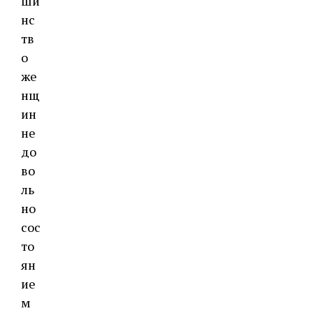
ши
нс
тв
о
же
нщ
ин
не
до
во
ль
но
сос
то
ян
ие
м