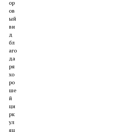
ор
ов
ый
ви
д
бл
аго
да
ря
хо
ро
ше
й
ци
рк
ул
яц