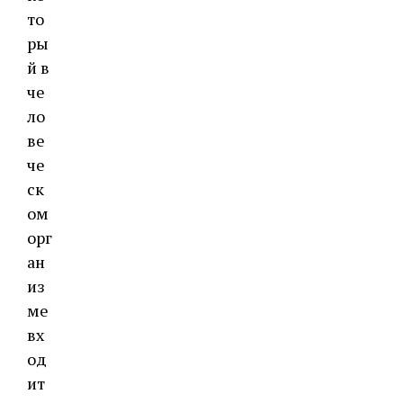
то
ры
й в
че
ло
ве
че
ск
ом
орг
ан
из
ме
вх
од
ит