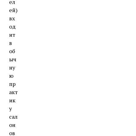
ел
ей)
вх
од
ит
в
об
ыч
ну
ю
пр
акт
ик
у
сал
он
ов