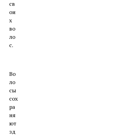
св
ои
х
во
ло
с.
Во
ло
сы
сох
ра
ня
ют
зд