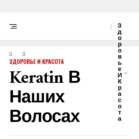
З
Д
О
Р
О
В
ЗДОРОВЬЕ И КРАСОТА
Ь
Keratin В
Е
И
К
Наших
Р
А
С
О
Волосах
Т
А