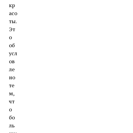
кр
асо
ты.
Эт
о
об
усл
ов
ле
но
те
м,
чт
о
бо
ль