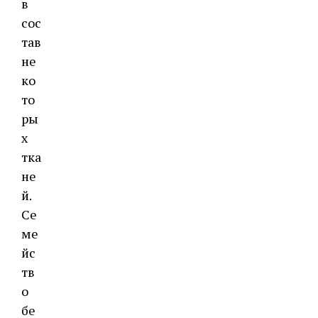
в
сос
тав
не
ко
то
ры
х
тка
не
й.
Се
ме
йс
тв
о
бе