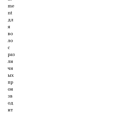
me
nt
дл
я
во
ло
с
раз
ли
чн
ых
пр
ои
зв
од
ит