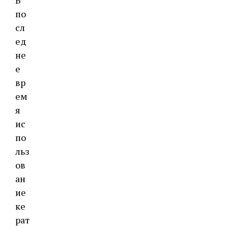
В
по
сл
ед
не
е
вр
ем
я
ис
по
льз
ов
ан
ие
ке
рат