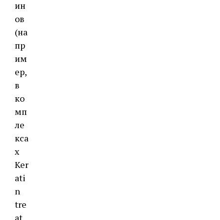
ин
ов
(на
пр
им
ер,
в
ко
мп
ле
кса
х
Ker
ati
n
tre
at