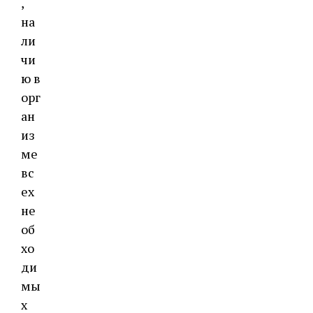
,
на
ли
чи
ю в
орг
ан
из
ме
вс
ех
не
об
хо
ди
мы
х