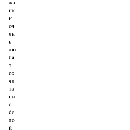
жа
нк
и
оч
ен
ь
лю
бя
т
со
че
та
ни
е
бе
ло
й