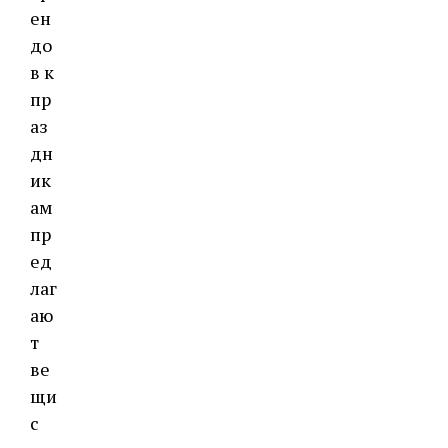
ен
до
в к
пр
аз
дн
ик
ам
пр
ед
лаг
аю
т
ве
щи
с