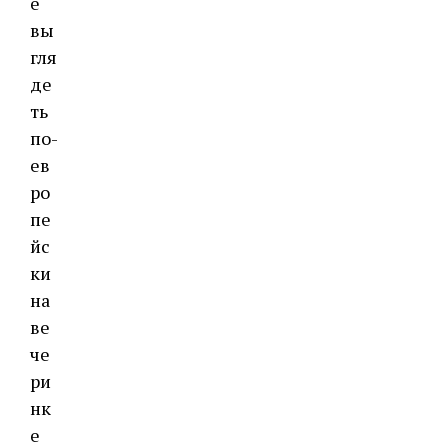
е
вы
гля
де
ть
по-
ев
ро
пе
йс
ки
на
ве
че
ри
нк
е