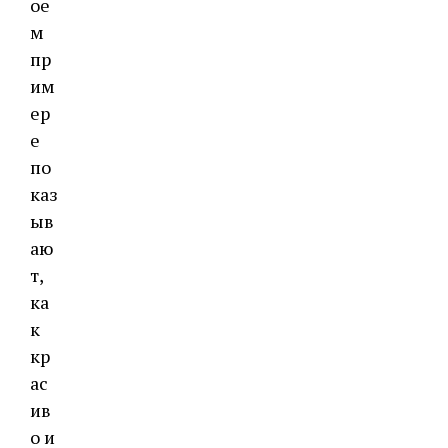
ое
м
пр
им
ер
е
по
каз
ыв
аю
т,
ка
к
кр
ас
ив
о и