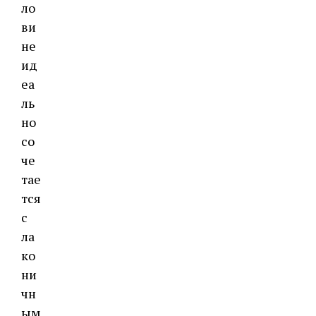
ло
ви
не
ид
еа
ль
но
со
че
тае
тся
с
ла
ко
ни
чн
ым