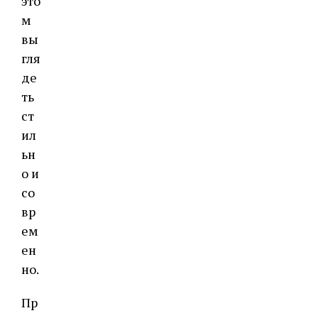
это
м
вы
гля
де
ть
ст
ил
ьн
о и
со
вр
ем
ен
но.
Пр