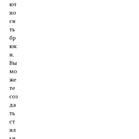
ют
но
си
ть
бр
юк
и.
Вы
мо
же
те
соз
да
ть
ст
ил
ьн