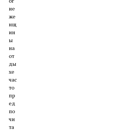
ог
ие
же
нщ
ин
ы
на
от
ды
хе
час
то
пр
ед
по
чи
та