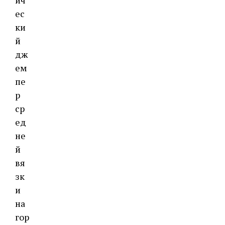
ич
ес
ки
й
дж
ем
пе
р
ср
ед
не
й
вя
зк
и
на
гор