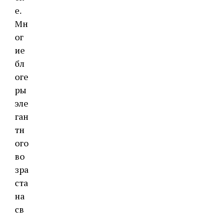
е.
Мн
ог
ие
бл
оге
ры
эле
ган
тн
ого
во
зра
ста
на
св