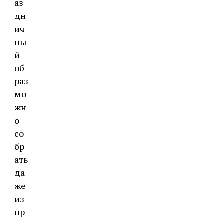
аз
дн
ич
ны
й
об
раз
мо
жн
о
со
бр
ать
да
же
из
пр