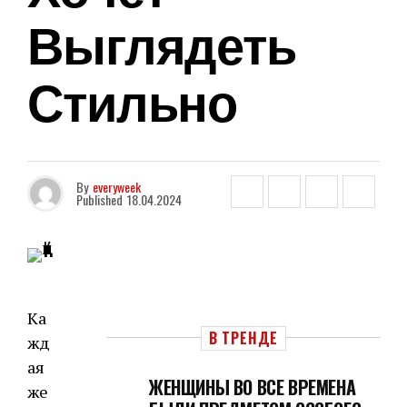
Выглядеть
Стильно
By
everyweek
Published
18.04.2024
Ка
В ТРЕНДЕ
жд
ая
ЖЕНЩИНЫ ВО ВСЕ ВРЕМЕНА
же