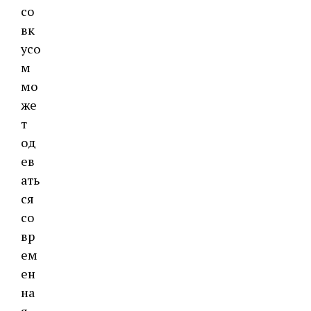
со
вк
усо
м
мо
же
т
од
ев
ать
ся
со
вр
ем
ен
на