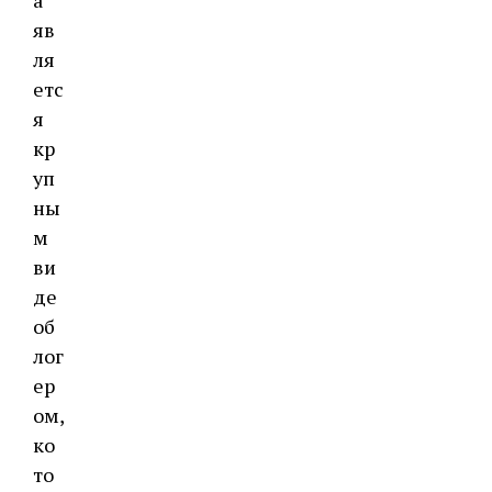
а
яв
ля
етс
я
кр
уп
ны
м
ви
де
об
лог
ер
ом,
ко
то