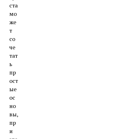
ста
мо
же
т
со
че
тат
ь
пр
ост
ые
ос
но
вы,
пр
и