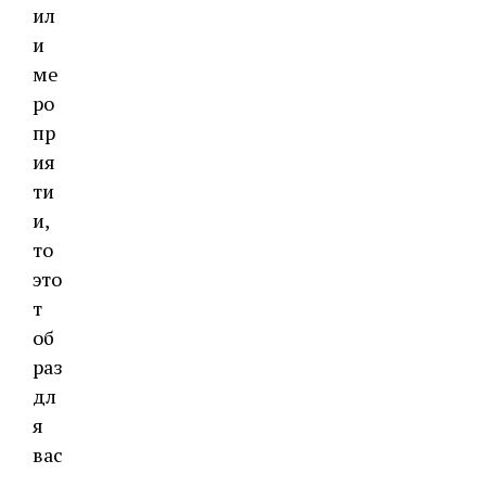
ил
и
ме
ро
пр
ия
ти
и,
то
это
т
об
раз
дл
я
вас
.