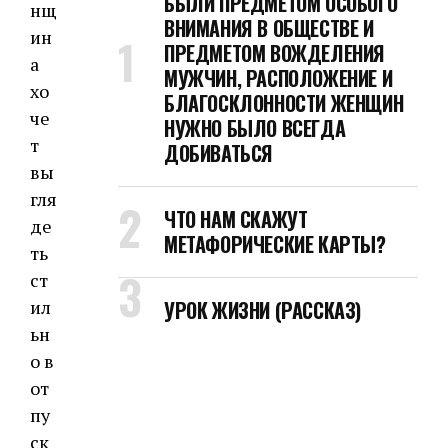
БЫЛИ ПРЕДМЕТОМ ОСОБОГО
нщ
ВНИМАНИЯ В ОБЩЕСТВЕ И
ин
ПРЕДМЕТОМ ВОЖДЕЛЕНИЯ
а
МУЖЧИН, РАСПОЛОЖЕНИЕ И
хо
БЛАГОСКЛОННОСТИ ЖЕНЩИН
че
НУЖНО БЫЛО ВСЕГДА
т
ДОБИВАТЬСЯ
вы
гля
ЧТО НАМ СКАЖУТ
де
МЕТАФОРИЧЕСКИЕ КАРТЫ?
ть
ст
ил
УРОК ЖИЗНИ (РАССКАЗ)
ьн
о в
от
пу
ск