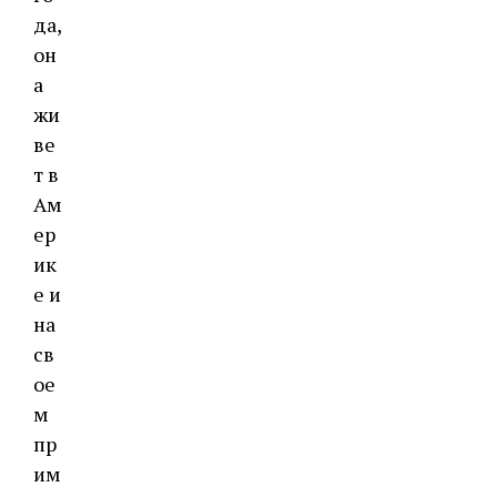
да,
он
а
жи
ве
т в
Ам
ер
ик
е и
на
св
ое
м
пр
им