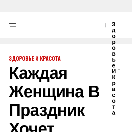
З
Д
О
Р
О
В
ЗДОРОВЬЕ И КРАСОТА
Ь
Каждая
Е
И
К
Женщина В
Р
А
С
О
Праздник
Т
А
Хочет