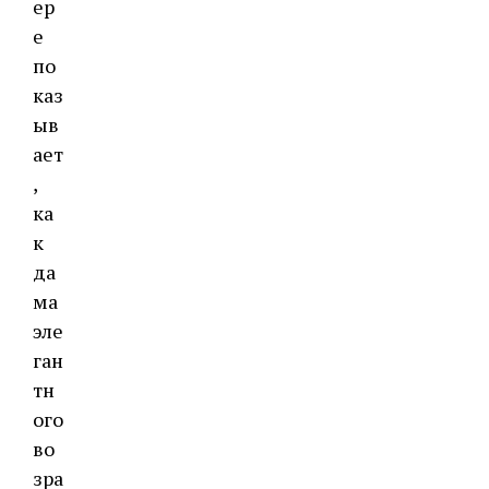
ер
е
по
каз
ыв
ает
,
ка
к
да
ма
эле
ган
тн
ого
во
зра