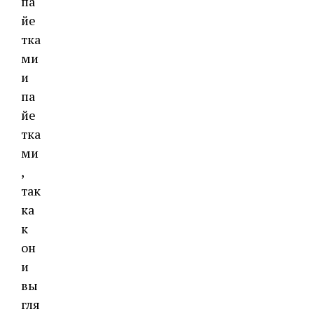
па
йе
тка
ми
и
па
йе
тка
ми
,
так
ка
к
он
и
вы
гля