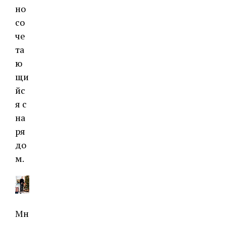
но
со
че
та
ю
щи
йс
я с
на
ря
до
м.
Мн