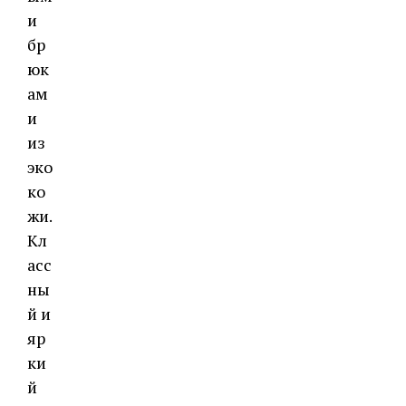
и
бр
юк
ам
и
из
эко
ко
жи.
Кл
асс
ны
й и
яр
ки
й