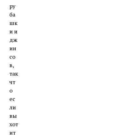
ру
ба
шк
и и
дж
ин
со
в,
так
чт
о
ес
ли
вы
хот
ит