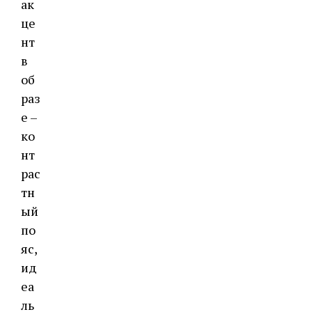
ак
це
нт
в
об
раз
е –
ко
нт
рас
тн
ый
по
яс,
ид
еа
ль