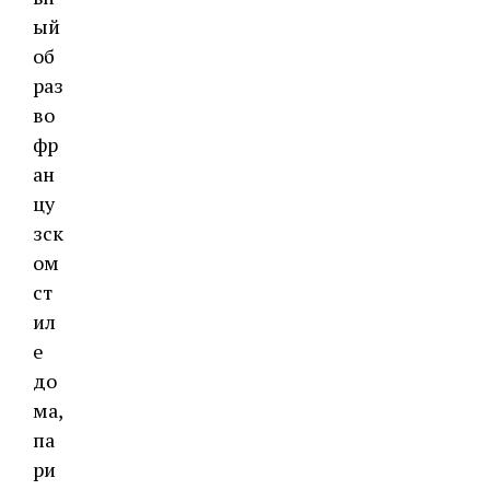
ый
об
раз
во
фр
ан
цу
зск
ом
ст
ил
е
до
ма,
па
ри