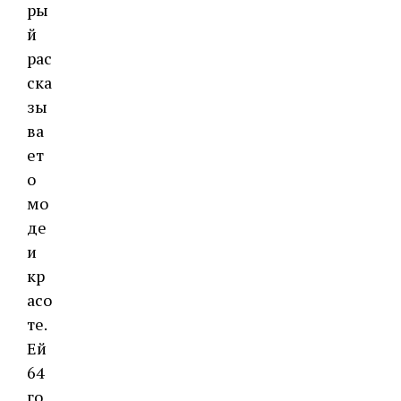
ры
й
рас
ска
зы
ва
ет
о
мо
де
и
кр
асо
те.
Ей
64
го