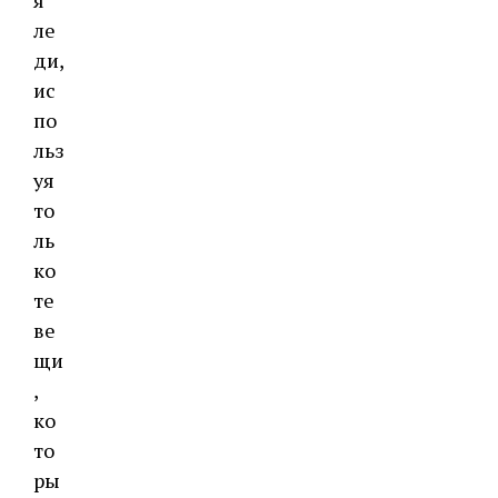
я
ле
ди,
ис
по
льз
уя
то
ль
ко
те
ве
щи
,
ко
то
ры