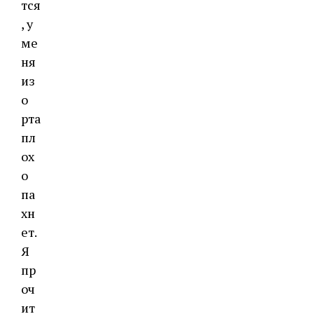
тся
, у
ме
ня
из
о
рта
пл
ох
о
па
хн
ет.
Я
пр
оч
ит