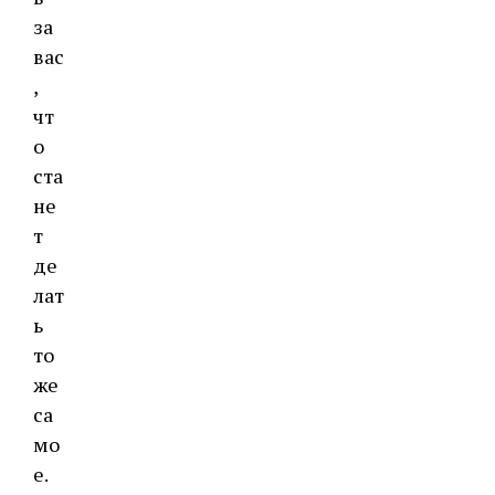
за
вас
,
чт
о
ста
не
т
де
лат
ь
то
же
са
мо
е.