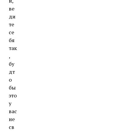
и,
ве
ди
те
се
бя
так
,
бу
дт
о
бы
это
у
вас
не
св