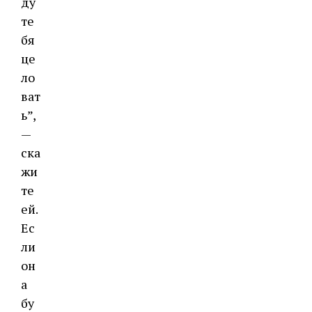
ду
те
бя
це
ло
ват
ь”,
—
ска
жи
те
ей.
Ес
ли
он
а
бу