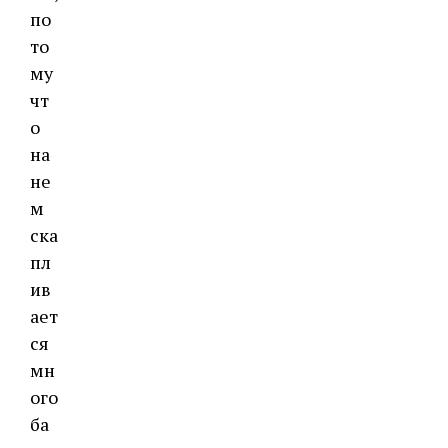
по
то
му
чт
о
на
не
м
ска
пл
ив
ает
ся
мн
ого
ба