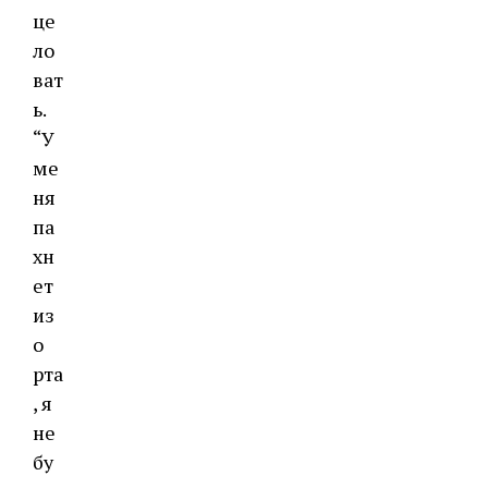
це
ло
ват
ь.
“У
ме
ня
па
хн
ет
из
о
рта
, я
не
бу