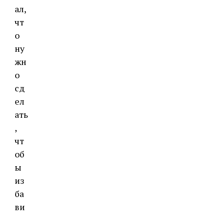
ал,
чт
о
ну
жн
о
сд
ел
ать
,
чт
об
ы
из
ба
ви