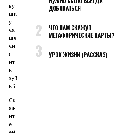
НУЖНО БЫЛО ВСЕГДА
ДОБИВАТЬСЯ
ЧТО НАМ СКАЖУТ
МЕТАФОРИЧЕСКИЕ КАРТЫ?
УРОК ЖИЗНИ (РАССКАЗ)
Ск
аж
ит
е
ей