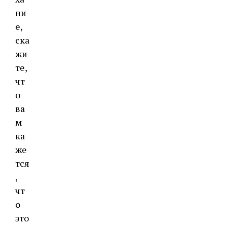
ни
е,
ска
жи
те,
чт
о
ва
м
ка
же
тся
,
чт
о
это