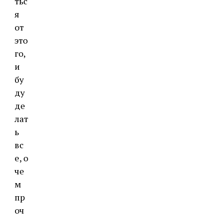
тьс
я
от
это
го,
и
бу
ду
де
лат
ь
вс
е, о
че
м
пр
оч