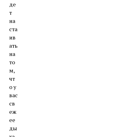
де
т
на
ста
ив
ать
на
то
м,
чт
о у
вас
св
еж
ее
ды
ха