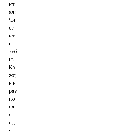
ит
ал:
Чи
ст
ит
ь
зуб
ы.
Ка
жд
ый
раз
по
сл
е
ед
ы