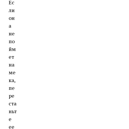
Ес
ли
он
а
не
по
йм
ет
на
ме
ка,
пе
ре
ста
ньт
е
ее