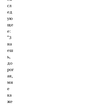
сл
ед
ую
ще
е:
“З
на
еш
ь,
до
рог
ая,
мн
е
ка
же