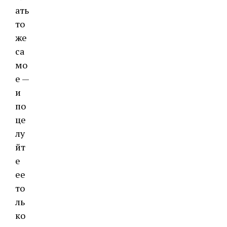
ать
то
же
са
мо
е —
и
по
це
лу
йт
е
ее
то
ль
ко