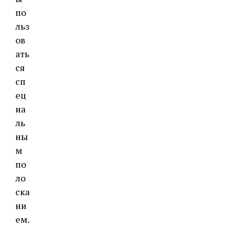
по
льз
ов
ать
ся
сп
ец
иа
ль
ны
м
по
ло
ска
ни
ем.