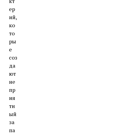
кт
ер
ий,
ко
то
ры
е
соз
да
ют
не
пр
ия
тн
ый
за
па