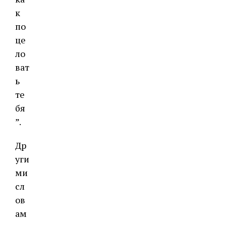
к
по
це
ло
ват
ь
те
бя
”.
Др
уги
ми
сл
ов
ам