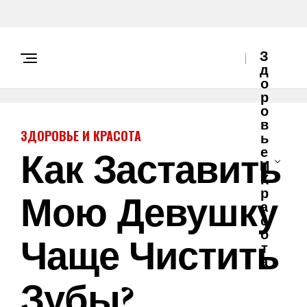
З
Д
О
Р
О
В
ЗДОРОВЬЕ И КРАСОТА
Ь
Как Заставить
Е
И
К
Мою Девушку
Р
А
С
О
Чаще Чистить
Т
А
Зубы?