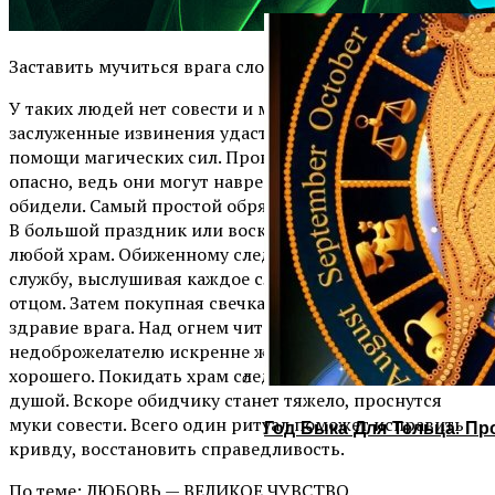
Заставить мучиться врага сложно.
У таких людей нет совести и муки им чужды. Получить
заслуженные извинения удастся, если прибегнуть к
помощи магических сил. Проводить сильные ритуалы
опасно, ведь они могут навредить человеку, которого
обидели. Самый простой обряд проводиться в церкви.
В большой праздник или воскресение, нужно посетить
любой храм. Обиженному следует выстоять всю
службу, выслушивая каждое слово, сказанное святым
отцом. Затем покупная свечка ставится у иконы за
здравие врага. Над огнем читается «отче наш» и
недоброжелателю искренне желается только всего
хорошего. Покидать храм следует с чистой, спокойной
душой. Вскоре обидчику станет тяжело, проснутся
муки совести. Всего один ритуал поможет исправить
Год Быка Для Тельца: Пр
кривду, восстановить справедливость.
По теме: ЛЮБОВЬ — ВЕЛИКОЕ ЧУВСТВО.