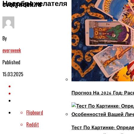
Недоброжелателя
everyweek.ru
By
everyweek
Published
15.03.2025
Прогноз На 2026 Год: Ра
Flipboard
Reddit
Тест По Картинке: Опре