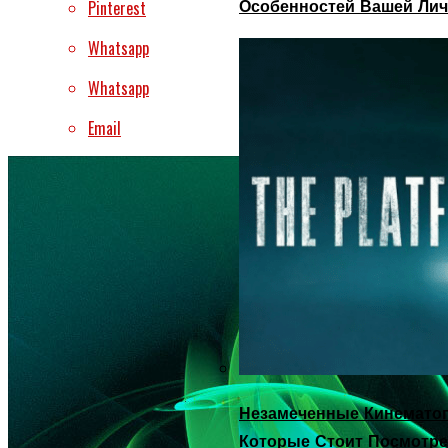
Особенностей Вашей Лич
Pinterest
Whatsapp
Whatsapp
Email
Незамеченные Кинематог
Которые Стоит Посмотре