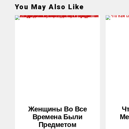
You May Also Like
Женщины Во Все
Ч
Времена Были
Ме
Предметом