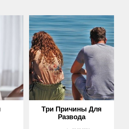
и
Три Причины Для
Развода