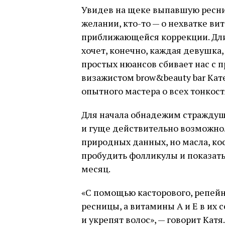
Увидев на щеке выпавшую реснич
желании, кто-то — о нехватке ви
приближающейся коррекции. Дли
хочет, конечно, каждая девушка
простых нюансов сбивает нас с п
визажистом brow&beauty bar Кат
опытного мастера о всех тонкост
Для начала обнадежим страждущи
и гуще действительно возможно. 
природных данных, но масла, ко
пробудить фолликулы и показать
месяц.
«С помощью касторового, репейн
ресницы, а витамины А и Е в их 
и укрепят волос», — говорит Кат