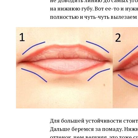
не доводить линию до самых уго
на нижнюю губу. Вот ее-то и нуж
полностью и чуть-чуть вылезаем
Для большей устойчивости стоит
Дальше беремся за помаду. Нижн
оттенок, чем верхняя, это тоже 