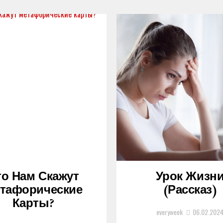
то Нам Скажут
Урок Жизн
тафорические
(рассказ)
Карты?
everyweek
06.02.202