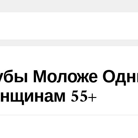
Губы Моложе Од
нщинам 55+