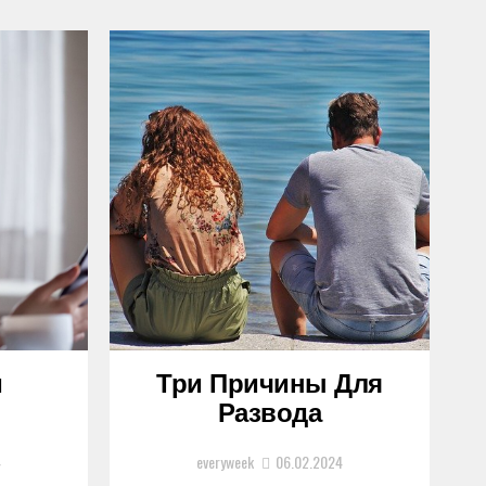
и
Три Причины Для
Развода
4
everyweek
06.02.2024