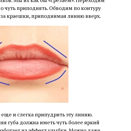
лков. Мы их как бы «срезаем». Переходим
но чуть приподнять. Обводим по контуру
 за краешки, приподнимая линию вверх.
 еще и слегка припудрить эту линию.
яя губа должна иметь чуть более яркий
сработает на эффект улыбки. Можно даже