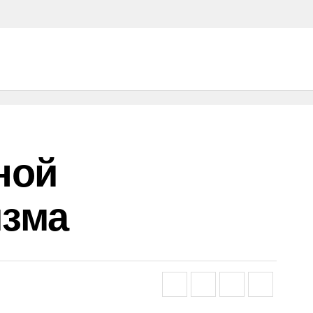
ной
изма