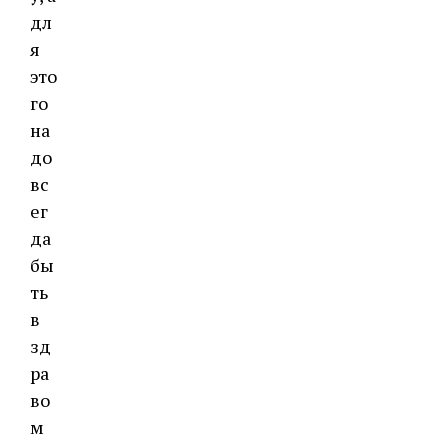
дл
я
это
го
на
до
вс
ег
да
бы
ть
в
зд
ра
во
м