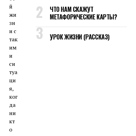
й
ЧТО НАМ СКАЖУТ
жи
МЕТАФОРИЧЕСКИЕ КАРТЫ?
зн
и с
УРОК ЖИЗНИ (РАССКАЗ)
так
им
и
си
туа
ци
я,
ког
да
ни
кт
о