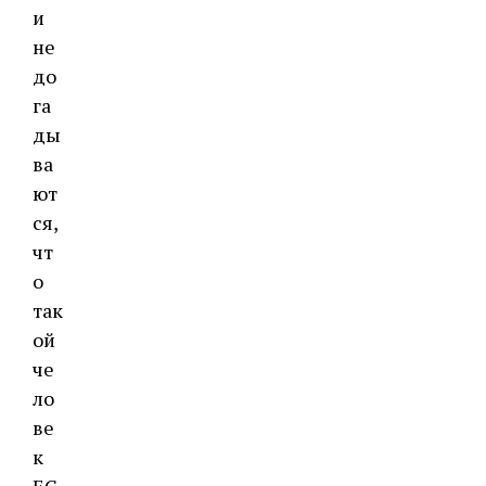
и
не
до
га
ды
ва
ют
ся,
чт
о
так
ой
че
ло
ве
к