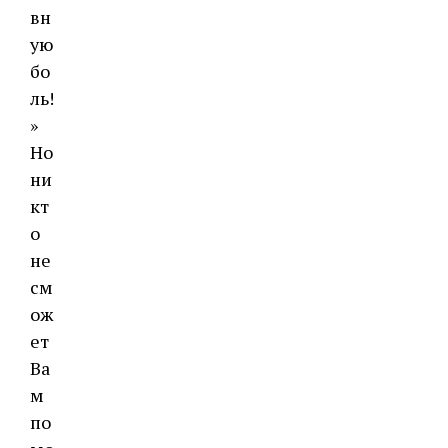
вн
ую
бо
ль!
»
Но
ни
кт
о
не
см
ож
ет
Ва
м
по