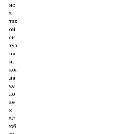
но
в
так
ой
си
туа
ци
и,
ког
да
че
ло
ве
к
вл
юб