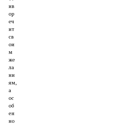
ив
ор
еч
ит
св
ои
м
же
ла
ни
ям,
а
ос
об
ен
но