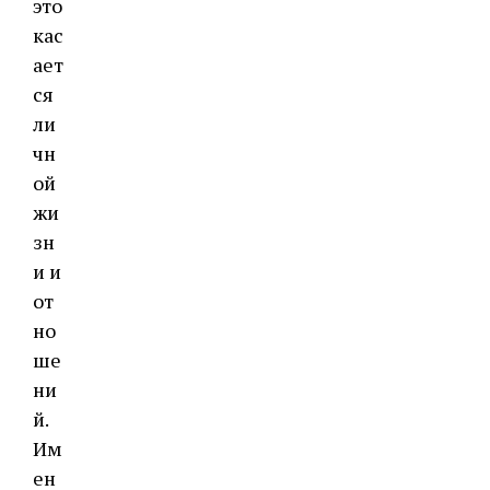
это
кас
ает
ся
ли
чн
ой
жи
зн
и и
от
но
ше
ни
й.
Им
ен