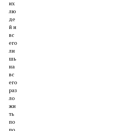
их
лю
де
й и
вс
его
ли
шь
на
вс
его
раз
ло
жи
ть
по
по