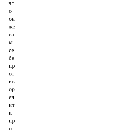
чт
о
он
же
са
м
се
бе
пр
от
ив
ор
еч
ит
и
пр
от