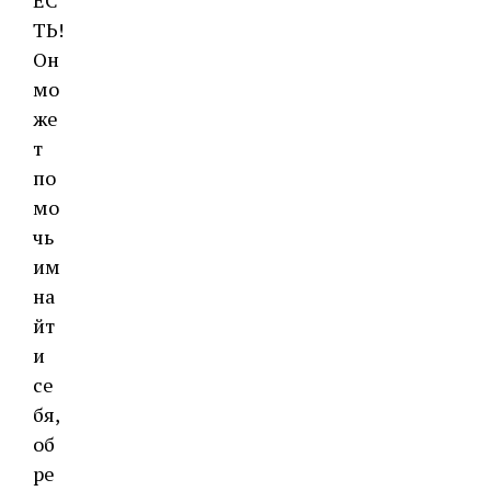
ЕС
ТЬ!
Он
мо
же
т
по
мо
чь
им
на
йт
и
се
бя,
об
ре