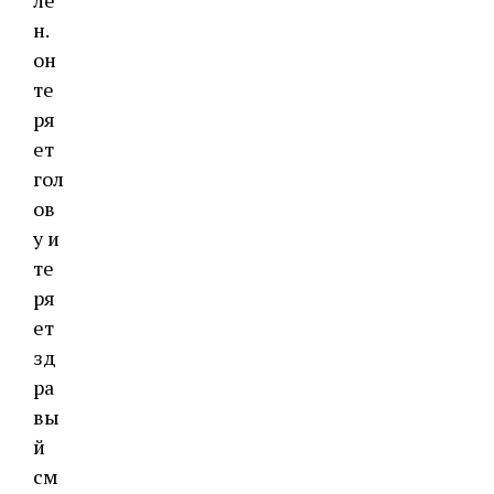
ле
н.
он
те
ря
ет
гол
ов
у и
те
ря
ет
зд
ра
вы
й
см