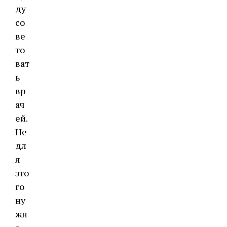
ду
со
ве
то
ват
ь
вр
ач
ей.
Не
дл
я
это
го
ну
жн