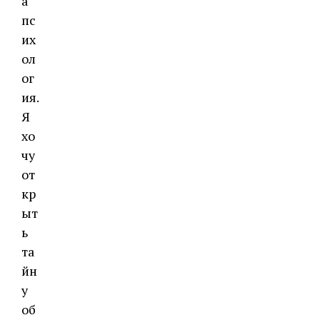
а
пс
их
ол
ог
ия.
Я
хо
чу
от
кр
ыт
ь
та
йн
у
об