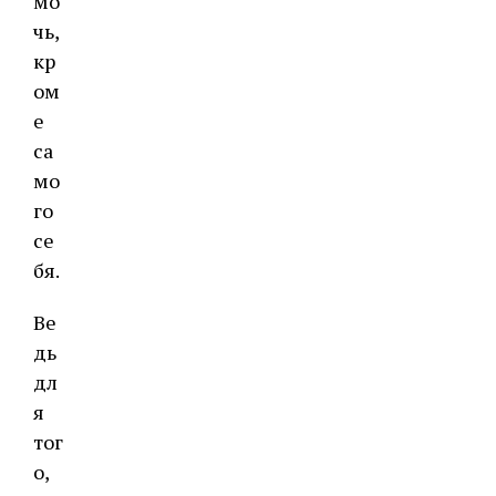
мо
чь,
кр
ом
е
са
мо
го
се
бя.
Ве
дь
дл
я
тог
о,