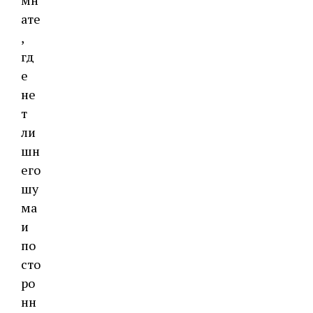
мн
ате
,
гд
е
не
т
ли
шн
его
шу
ма
и
по
сто
ро
нн