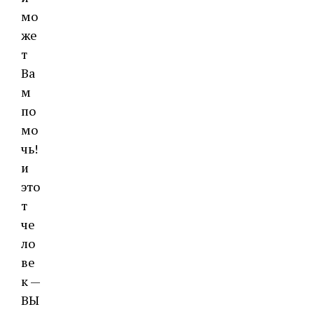
мо
же
т
Ва
м
по
мо
чь!
и
это
т
че
ло
ве
к —
ВЫ