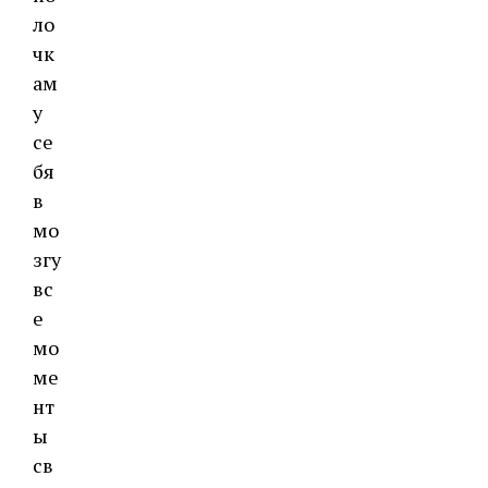
ло
чк
ам
у
се
бя
в
мо
згу
вс
е
мо
ме
нт
ы
св