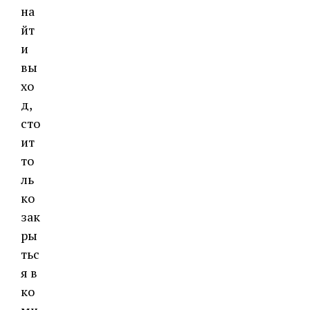
на
йт
и
вы
хо
д,
сто
ит
то
ль
ко
зак
ры
тьс
я в
ко