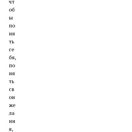
чт
об
ы
по
ня
ть
се
бя,
по
ня
ть
св
ои
же
ла
ни
я,