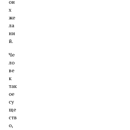
ои
х
же
ла
ни
й.
Че
ло
ве
к
так
ое
су
ще
ств
о,