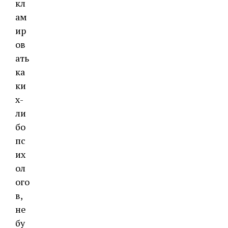
кл
ам
ир
ов
ать
ка
ки
х-
ли
бо
пс
их
ол
ого
в,
не
бу