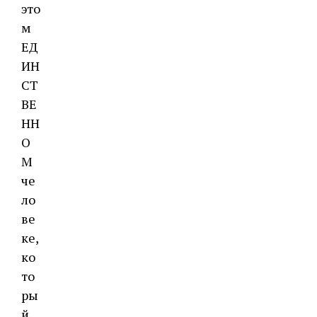
это
м
ЕД
ИН
СТ
ВЕ
НН
О
М
че
ло
ве
ке,
ко
то
ры
й