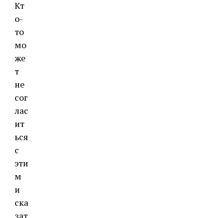
Кт
о-
то
мо
же
т
не
сог
лас
ит
ься
с
эти
м
и
ска
зат