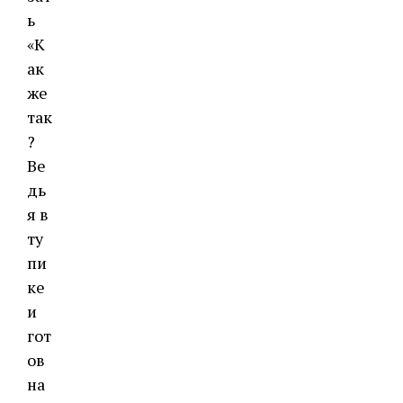
ь
«К
ак
же
так
?
Ве
дь
я в
ту
пи
ке
и
гот
ов
на