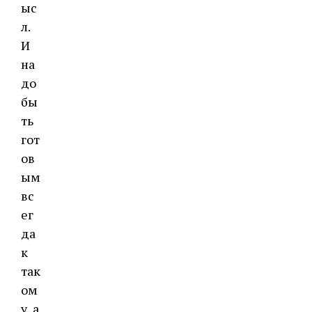
ыс
л.
И
на
до
бы
ть
гот
ов
ым
вс
ег
да
к
так
ом
у, а