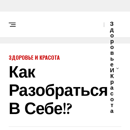
З
Д
О
Р
О
В
ЗДОРОВЬЕ И КРАСОТА
Ь
Как
Е
И
К
Разобраться
Р
А
С
О
В Себе!?
Т
А