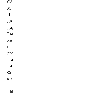
СА
М
И!
Да,
да,
Вы
не
ос
лы
ша
ли
сь,
это
—
ВЫ
!