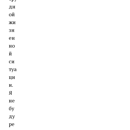
дн
ой
жи
зн
ен
но
й
си
туа
ци
и.
Я
не
бу
ду
ре