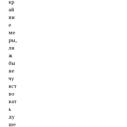
кр
ай
ни
е
ме
ры,
ли
ж
бы
не
чу
вст
во
ват
ь
ду
ше