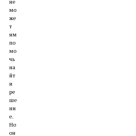
не
мо
же
т
им
по
мо
чь
на
йт
и
ре
ше
ни
е.
Но
он