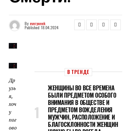
By
everyweek
Published
18.04.2024
В ТРЕНДЕ
Др
ЖЕНЩИНЫ ВО ВСЕ ВРЕМЕНА
узь
БЫЛИ ПРЕДМЕТОМ ОСОБОГО
я,
ВНИМАНИЯ В ОБЩЕСТВЕ И
хоч
ПРЕДМЕТОМ ВОЖДЕЛЕНИЯ
у
МУЖЧИН, РАСПОЛОЖЕНИЕ И
пог
БЛАГОСКЛОННОСТИ ЖЕНЩИН
ово