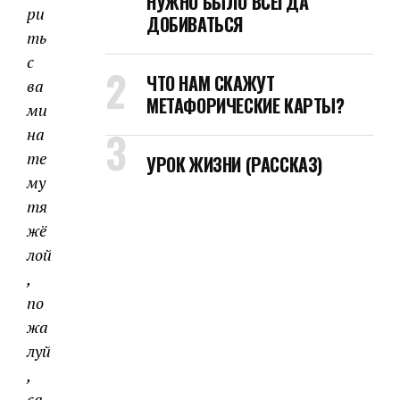
НУЖНО БЫЛО ВСЕГДА
ри
ДОБИВАТЬСЯ
ть
с
ЧТО НАМ СКАЖУТ
ва
МЕТАФОРИЧЕСКИЕ КАРТЫ?
ми
на
те
УРОК ЖИЗНИ (РАССКАЗ)
му
тя
жё
лой
,
по
жа
луй
,
са