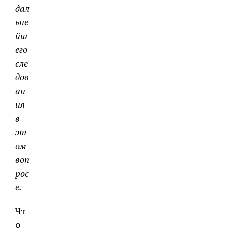
дал
ьне
йш
его
сле
дов
ан
ия
в
эт
ом
воп
рос
е.
Чт
о