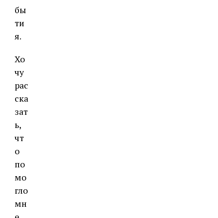
бы
ти
я.
Хо
чу
рас
ска
зат
ь,
чт
о
по
мо
гло
мн
е