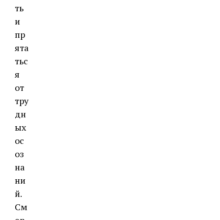
ть
и
пр
ята
тьс
я
от
тру
дн
ых
ос
оз
на
ни
й.
См
ер