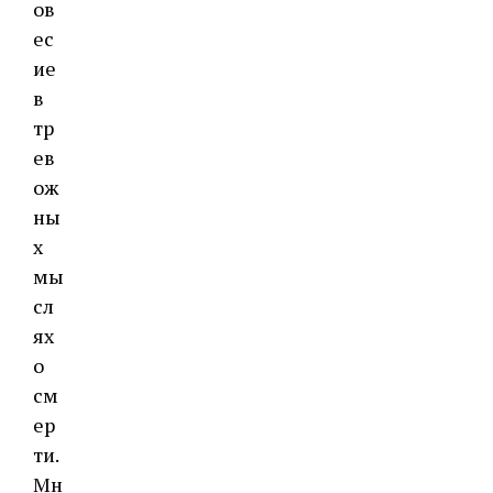
ов
ес
ие
в
тр
ев
ож
ны
х
мы
сл
ях
о
см
ер
ти.
Мн