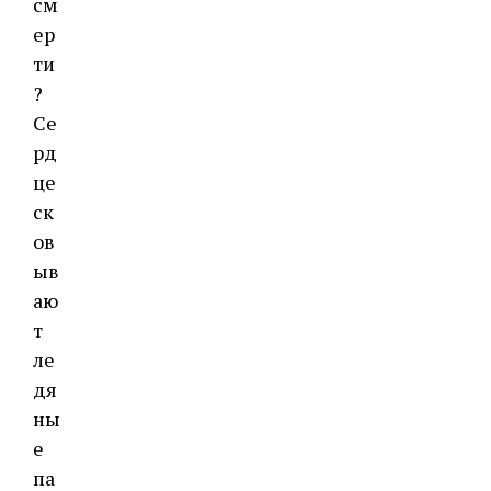
см
ер
ти
?
Се
рд
це
ск
ов
ыв
аю
т
ле
дя
ны
е
па