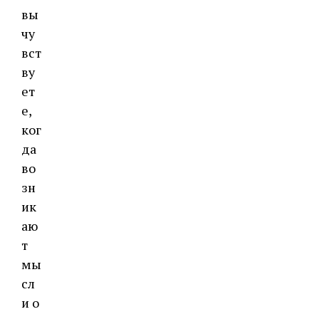
вы
чу
вст
ву
ет
е,
ког
да
во
зн
ик
аю
т
мы
сл
и о