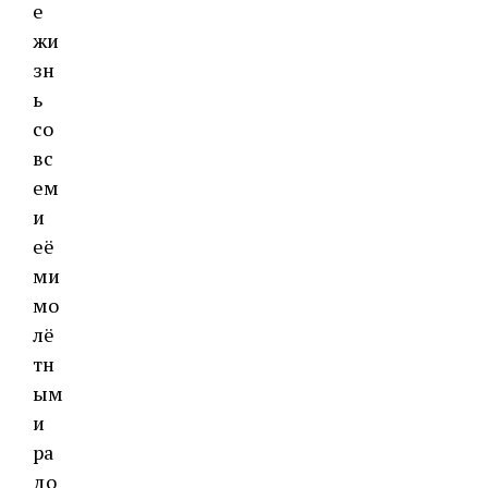
е
жи
зн
ь
со
вс
ем
и
её
ми
мо
лё
тн
ым
и
ра
до