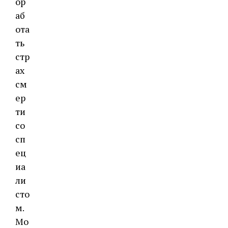
ор
аб
ота
ть
стр
ах
см
ер
ти
со
сп
ец
иа
ли
сто
м.
Мо