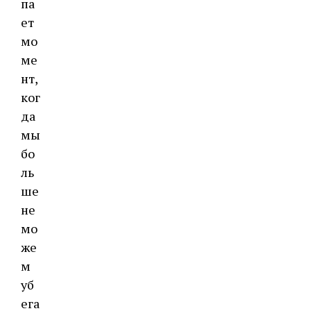
па
ет
мо
ме
нт,
ког
да
мы
бо
ль
ше
не
мо
же
м
уб
ега