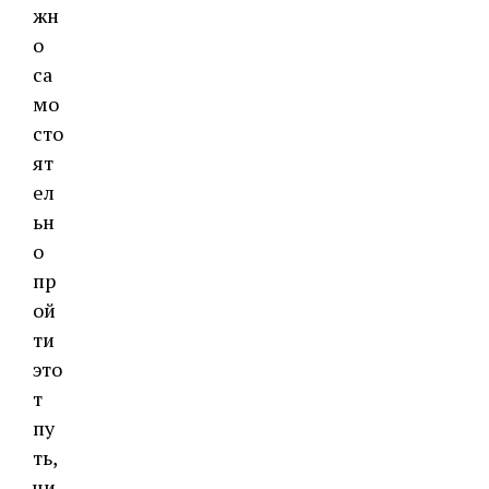
жн
о
са
мо
сто
ят
ел
ьн
о
пр
ой
ти
это
т
пу
ть,
чи