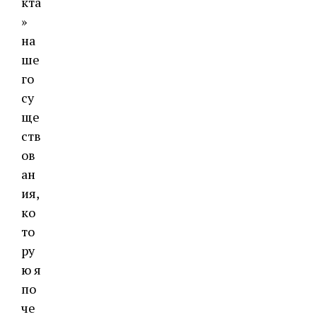
кта
»
на
ше
го
су
ще
ств
ов
ан
ия,
ко
то
ру
ю я
по
че