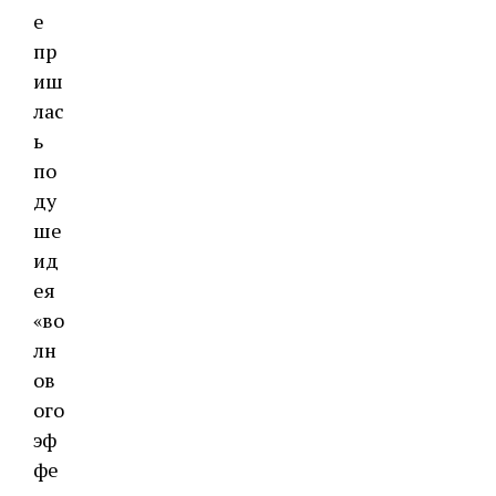
е
пр
иш
лас
ь
по
ду
ше
ид
ея
«во
лн
ов
ого
эф
фе