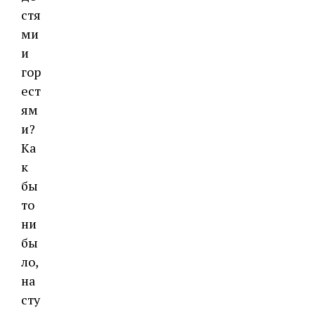
стя
ми
и
гор
ест
ям
и?
Ка
к
бы
то
ни
бы
ло,
на
сту