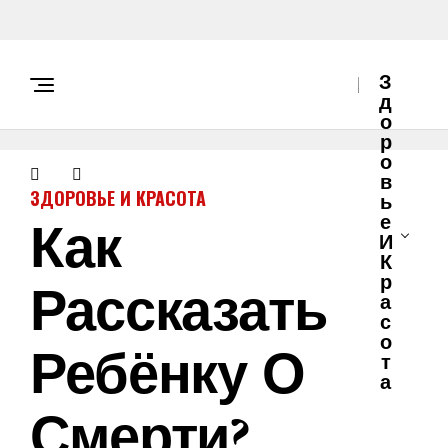
З
Д
О
Р
О
В
ЗДОРОВЬЕ И КРАСОТА
Ь
Как
Е
И
К
Рассказать
Р
А
С
О
Ребёнку О
Т
А
Смерти?