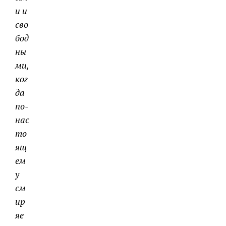
и и
сво
бод
ны
ми,
ког
да
по-
нас
то
ящ
ем
у
см
ир
яе