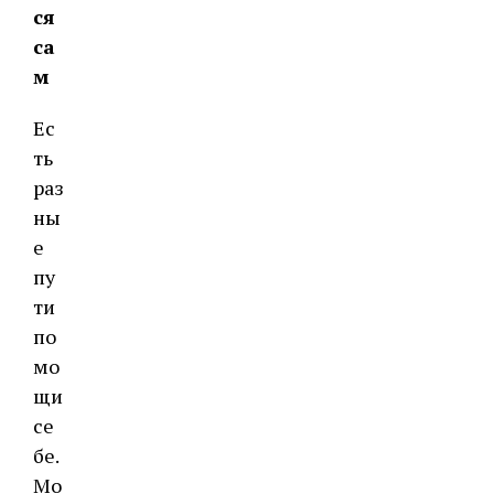
ся
са
м
Ес
ть
раз
ны
е
пу
ти
по
мо
щи
се
бе.
Мо