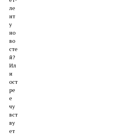
ле
нт
у
но
во
сте
й?
Ил
и
ост
ре
е
чу
вст
ву
ет