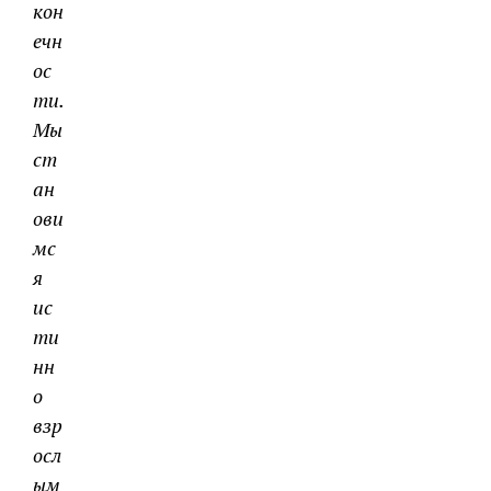
кон
ечн
ос
ти.
Мы
ст
ан
ови
мс
я
ис
ти
нн
о
взр
осл
ым