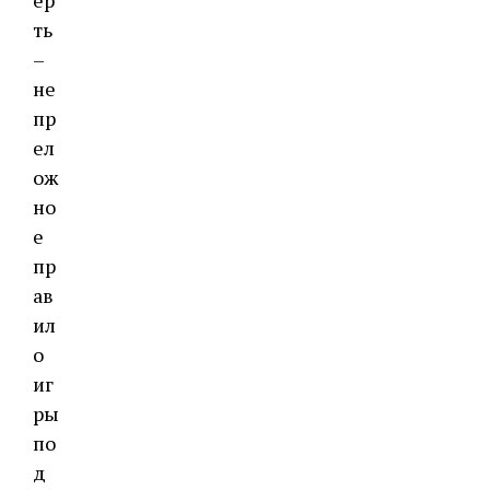
ть
–
не
пр
ел
ож
но
е
пр
ав
ил
о
иг
ры
по
д