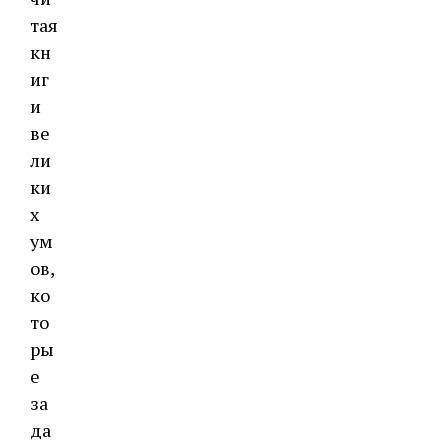
тая
кн
иг
и
ве
ли
ки
х
ум
ов,
ко
то
ры
е
за
да