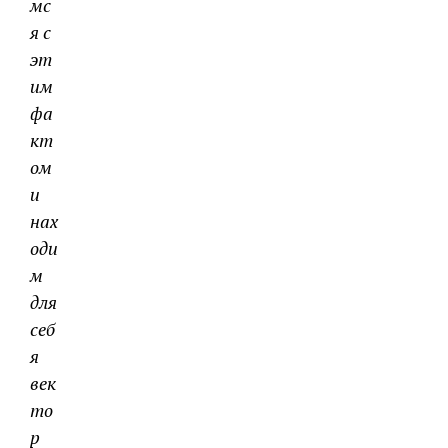
мс
я с
эт
им
фа
кт
ом
и
нах
оди
м
для
себ
я
век
то
р