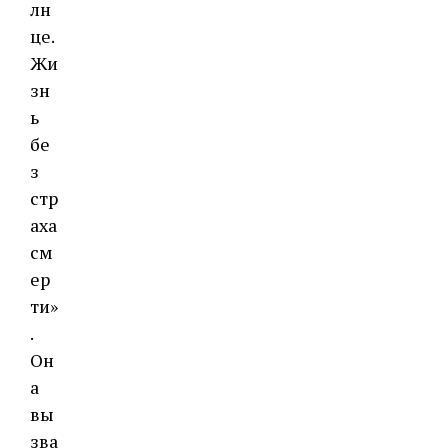
лн
це.
Жи
зн
ь
бе
з
стр
аха
см
ер
ти»
.
Он
а
вы
зва