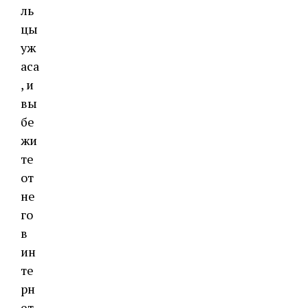
ль
цы
уж
аса
, и
вы
бе
жи
те
от
не
го
в
ин
те
рн
ет-