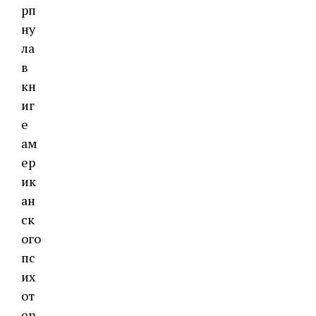
рп
ну
ла
в
кн
иг
е
ам
ер
ик
ан
ск
ого
пс
их
от
ер