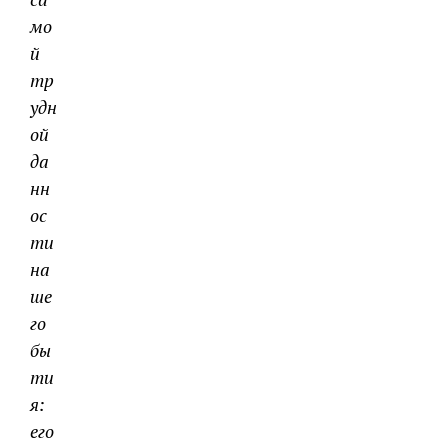
мо
й
тр
удн
ой
да
нн
ос
ти
на
ше
го
бы
ти
я:
его