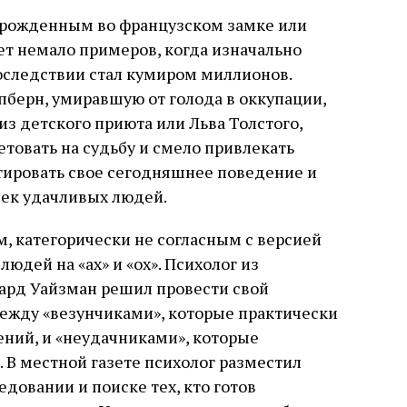
ь рожденным во французском замке или
ет немало примеров, когда изначально
последствии стал кумиром миллионов.
пберн, умиравшую от голода в оккупации,
из детского приюта или Льва Толстого,
сетовать на судьбу и смело привлекать
тировать свое сегодняшнее поведение и
чек удачливых людей.
, категорически не согласным с версией
юдей на «ах» и «ох». Психолог из
чард Уайзман решил провести свой
между «везунчиками», которые практически
ний, и «неудачниками», которые
 В местной газете психолог разместил
овании и поиске тех, кто готов