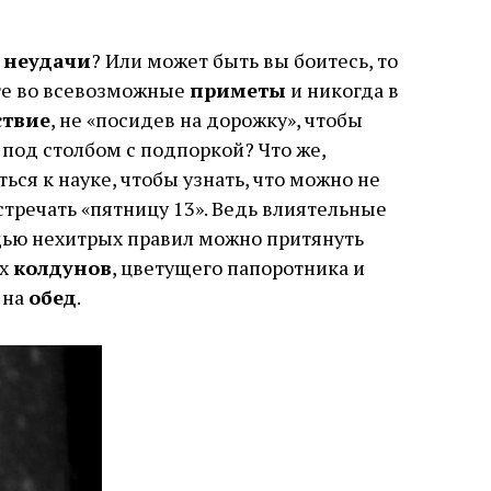
т
неудачи
? Или может быть вы боитесь, то
ите во всевозможные
приметы
и никогда в
ствие
, не «посидев на дорожку», чтобы
 под столбом с подпоркой? Что же,
ся к науке, чтобы узнать, что можно не
стречать «пятницу 13». Ведь влиятельные
щью нехитрых правил можно притянуть
ых
колдунов
, цветущего папоротника и
 на
обед
.