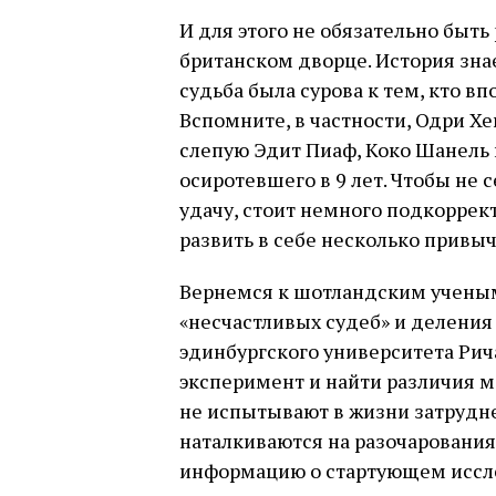
И для этого не обязательно быт
британском дворце. История зна
судьба была сурова к тем, кто в
Вспомните, в частности, Одри Хе
слепую Эдит Пиаф, Коко Шанель 
осиротевшего в 9 лет. Чтобы не 
удачу, стоит немного подкоррек
развить в себе несколько привы
Вернемся к шотландским ученым
«несчастливых судеб» и деления л
эдинбургского университета Ри
эксперимент и найти различия 
не испытывают в жизни затрудне
наталкиваются на разочарования.
информацию о стартующем исслед