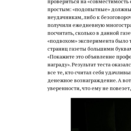
провериться на «совместимость 
простым: «подопытные» должны 
неудачникам, либо к безоговор
получили ежедневную многостра
посчитать, сколько в данной газ
«подвохом» эксперимента было т
страниц газеты большими буква
«Покажите это объявление профе
награду». Результат теста оказ
все те, кто считал себя удачли
денежное вознаграждение. А вот 
уверенности, что ему не повезет