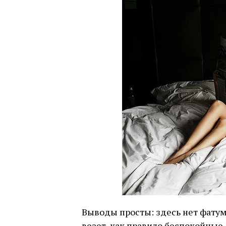
Выводы просты: здесь нет фатум
везет, как правило беспокойные,