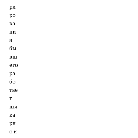
ри
ро
ва
ни
я
бы
вш
его
ра
бо
тае
т
ши
ка
рн
о и