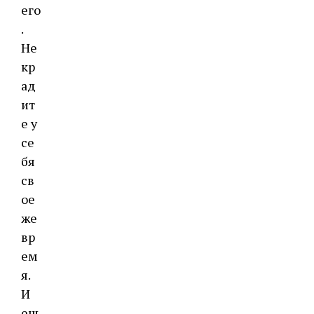
его
.
Не
кр
ад
ит
е у
се
бя
св
ое
же
вр
ем
я.
И
ещ