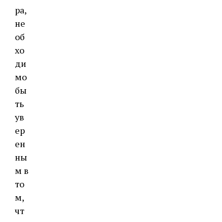
ра,
не
об
хо
ди
мо
бы
ть
ув
ер
ен
ны
м в
то
м,
чт