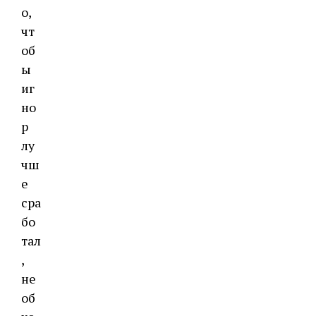
о,
чт
об
ы
иг
но
р
лу
чш
е
сра
бо
тал
,
не
об