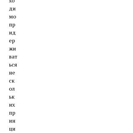
хо
ди
мо
пр
ид
ер
жи
ват
ься
не
ск
ол
ьк
их
пр
ин
ци