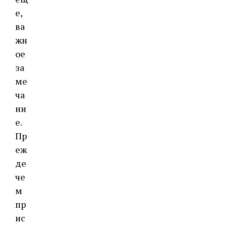
е,
ва
жн
ое
за
ме
ча
ни
е.
Пр
еж
де
че
м
пр
ис