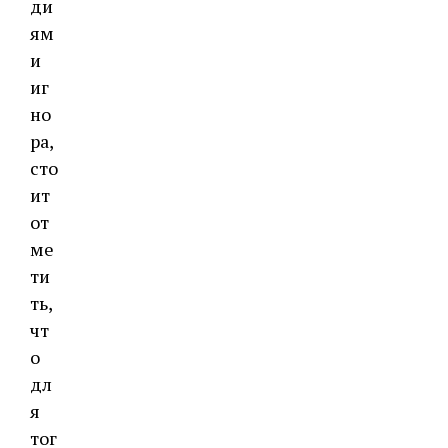
ди
ям
и
иг
но
ра,
сто
ит
от
ме
ти
ть,
чт
о
дл
я
тог