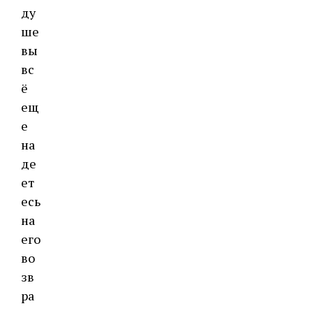
ду
ше
вы
вс
ё
ещ
е
на
де
ет
есь
на
его
во
зв
ра