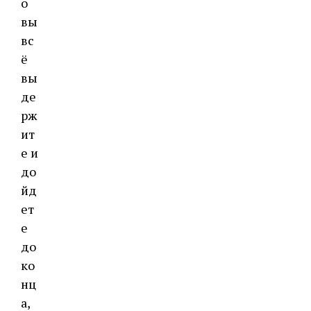
о
вы
вс
ё
вы
де
рж
ит
е и
до
йд
ет
е
до
ко
нц
а,