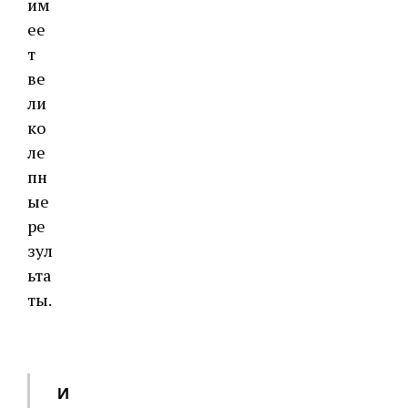
им
ее
т
ве
ли
ко
ле
пн
ые
ре
зул
ьта
ты.
И