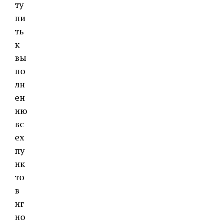
ту
пи
ть
к
вы
по
лн
ен
ию
вс
ех
пу
нк
то
в
иг
но