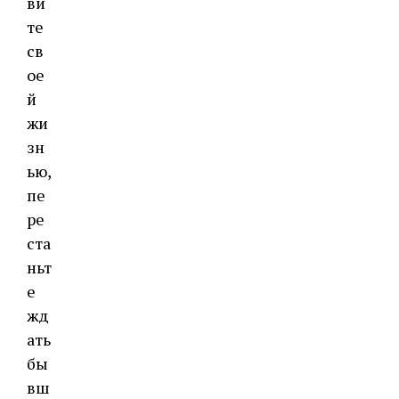
ви
те
св
ое
й
жи
зн
ью,
пе
ре
ста
ньт
е
жд
ать
бы
вш