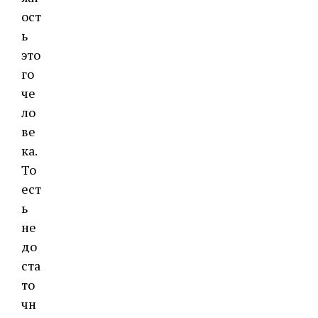
ост
ь
это
го
че
ло
ве
ка.
То
ест
ь
не
до
ста
то
чн