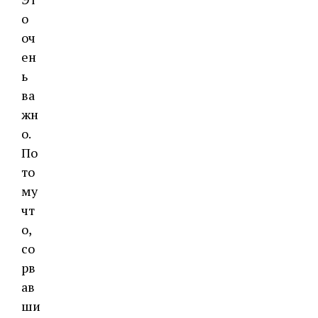
о
оч
ен
ь
ва
жн
о.
По
то
му
чт
о,
со
рв
ав
ши