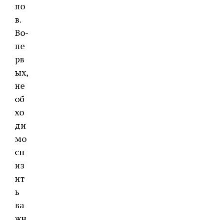
по
в.
Во-
пе
рв
ых,
не
об
хо
ди
мо
сн
из
ит
ь
ва
жн