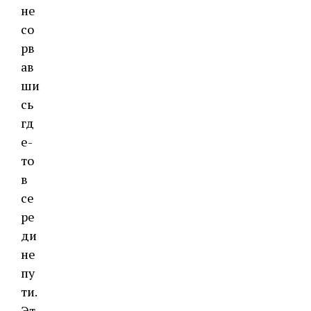
не
со
рв
ав
ши
сь
гд
е-
то
в
се
ре
ди
не
пу
ти.
Эт