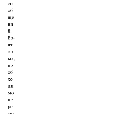
со
об
ще
ни
й.
Во-
вт
ор
ых,
не
об
хо
ди
мо
пе
ре
ме