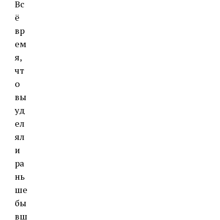
Вс
ё
вр
ем
я,
чт
о
вы
уд
ел
ял
и
ра
нь
ше
бы
вш