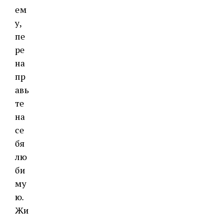
ем
у,
пе
ре
на
пр
авь
те
на
се
бя
лю
би
му
ю.
Жи