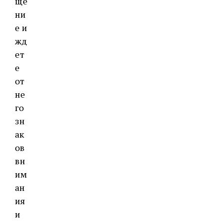
ще
ни
е и
жд
ет
е
от
не
го
зн
ак
ов
вн
им
ан
ия
и