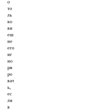
о
то
ль
ко
вн
еш
не
его
иг
но
ри
ро
ват
ь,
ес
ли
в