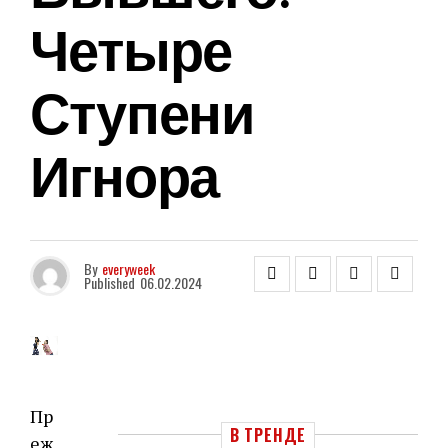
Четыре
Ступени
Игнора
By
everyweek
Published
06.02.2024
Пр
В ТРЕНДЕ
еж