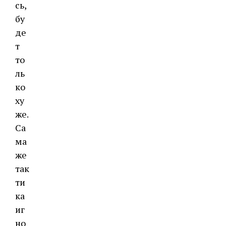
сь,
бу
де
т
то
ль
ко
ху
же.
Са
ма
же
так
ти
ка
иг
но