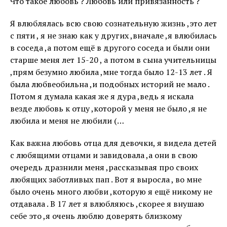
Что такое любовь ? Любовь или привязанность ?
Я влюблялась всю свою сознательную жизнь ,это лет
с пяти , я не знаю как у других ,вначале ,я влюбилась
в соседа ,а потом ещё в другого соседа и были они
старше меня лет 15-20 , а потом в сына учительницы
,прям безумно любила ,мне тогда было 12-13 лет . Я
была любвеобильна ,и подобных историй не мало .
Потом я думала какая же я дура ,ведь я искала
везде любовь к отцу ,которой у меня не было ,я не
любила и меня не любили (…
Как важна любовь отца для девочки, я видела детей
с любящими отцами и завидовала ,а они в свою
очередь дразнили меня ,рассказывая про своих
любящих заботливых пап . Вот я выросла , во мне
было очень много любви ,которую я ещё никому не
отдавала . В 17 лет я влюбляюсь ,скорее я внушаю
себе это ,я очень люблю доверять близкому