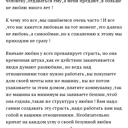
человеку ,отдаваться ему ,а меня предают ,я больше
не люблю много лет !
К чему это все ,мы ошибаемся очень часто ! И все
,что нас кажется любовью на тот момент ,это далеко
не любовь ,а самообман ,но к сожалению к этому мы
приходим не сразу !
Вначале любви у всех превалирует страсть, но она
временная штука ,как ее действии заканчивается
люди думают разлюбили , но ведь над
отношениями тоже нужно работать ,вы покупаете
дом своей мечты или же машину , вы же потом
ухаживаете за этим домом ,платите коммуналку ,так
же машина ка минимум вы заливаете бензин ,чтоб
она ездила ,такая же структура у любви ! Вам надо
самим создавать эту страсть ,надо работать вам над
собой и вашими отношениями . Необязательно
кричат на каждом углу о своей безумной любви