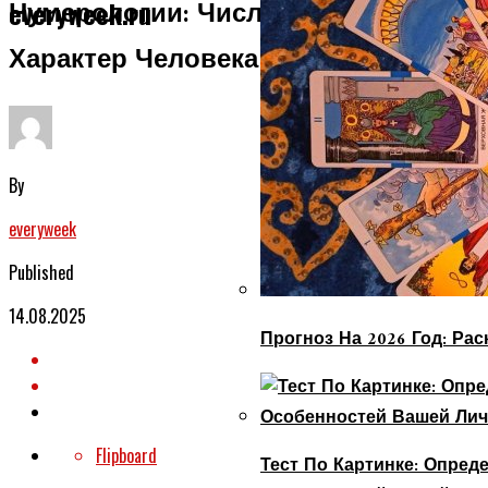
Нумерологии: Числа Рождения И
everyweek.ru
Характер Человека
By
everyweek
Published
14.08.2025
Прогноз На 2026 Год: Ра
Flipboard
Тест По Картинке: Опре