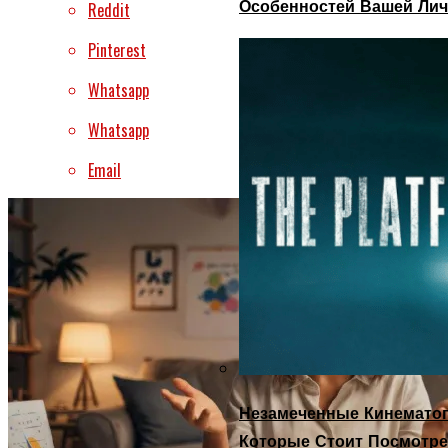
Особенностей Вашей Лич
Reddit
Pinterest
Whatsapp
Whatsapp
Email
Незамеченные Кинематог
Которые Стоит Посмотре