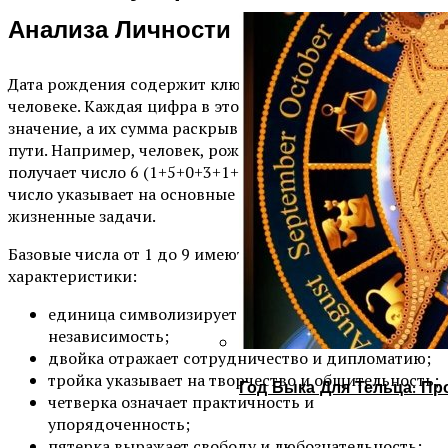
Анализа Личности
Дата рождения содержит ключевую информацию о
человеке. Каждая цифра в этой дате имеет собственное
значение, а их сумма раскрывает число жизненного
пути. Например, человек, рожденный 15.03.1985,
получает число 6 (1+5+0+3+1+9+8+5=32, 3+2=5). Это
число указывает на основные черты характера и
жизненные задачи.
Базовые числа от 1 до 9 имеют следующие
характеристики:
единица символизирует лидерство и
независимость;
двойка отражает сотрудничество и дипломатию;
тройка указывает на творчество и общительность;
Год Быка Для Тельца: Пр
четверка означает практичность и
упорядоченность;
пятерка выражает свободу и любознательность;