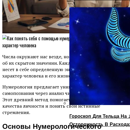
Числа окружают нас везде, но мало кто задумывается
об их скрытом значении. Каждая дата, каждое имя
несет в себе определенную энергию, которая влияет на
характер человека и его жизненный путь.
Нумерология предлагает уникальный способ
самопознания через анализ чисел рождения и имени.
Этот древний метод помогает раскрыть внутренние
качества личности и понять свои истинные
стремления.
Гороскоп Для Тельца На 2
Осторожность В Расхода
Основы Нумерологического