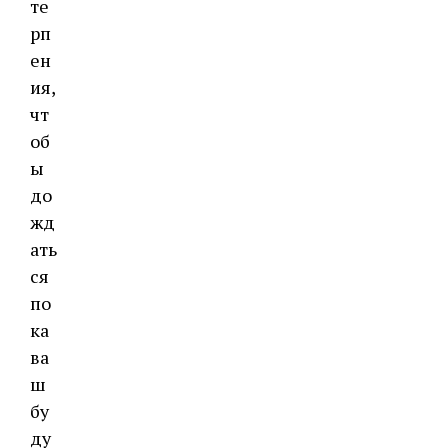
те
рп
ен
ия,
чт
об
ы
до
жд
ать
ся
по
ка
ва
ш
бу
ду