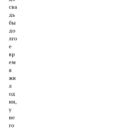
сва
дь
бы
до
лго
е
вр
ем
я
жи
л
од
ин,
у
не
го