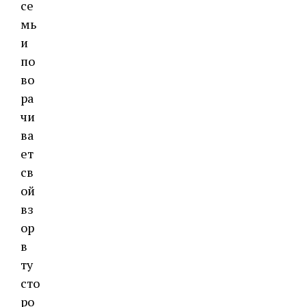
се
мь
и
по
во
ра
чи
ва
ет
св
ой
вз
ор
в
ту
сто
ро