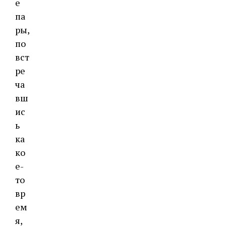
е
па
ры,
по
вст
ре
ча
вш
ис
ь
ка
ко
е-
то
вр
ем
я,