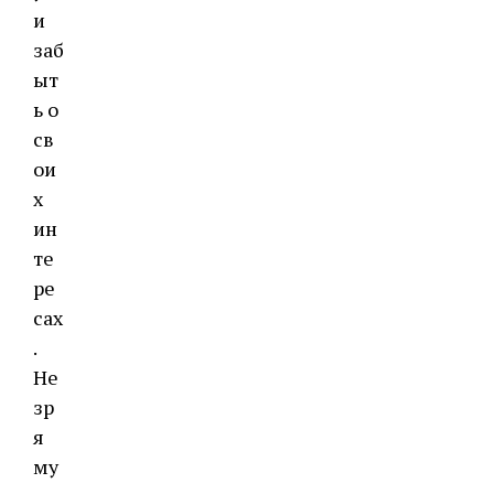
и
заб
ыт
ь о
св
ои
х
ин
те
ре
сах
.
Не
зр
я
му