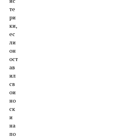
ис
те
ри
ки,
ес
ли
он
ост
ав
ил
св
ои
но
ск
и
на
по