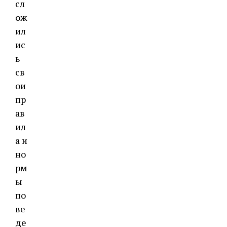
сл
ож
ил
ис
ь
св
ои
пр
ав
ил
а и
но
рм
ы
по
ве
де