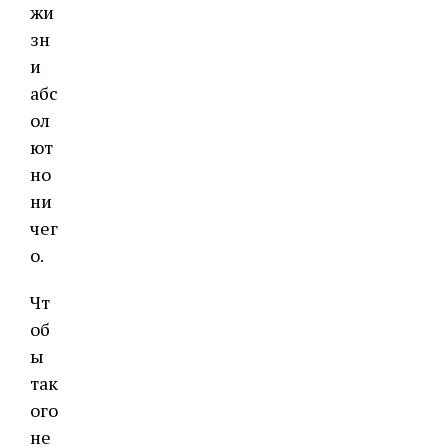
жи
зн
и
абс
ол
ют
но
ни
чег
о.
Чт
об
ы
так
ого
не