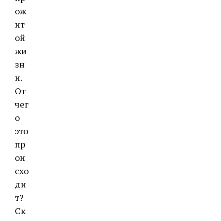
ож
ит
ой
жи
зн
и.
От
чег
о
это
пр
ои
схо
ди
т?
Ск