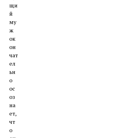
щи
й
му
ж
ок
он
чат
ел
ьн
о
ос
оз
на
ет,
чт
о