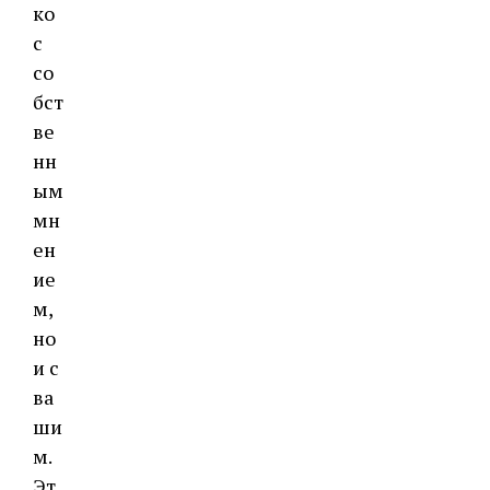
ко
с
со
бст
ве
нн
ым
мн
ен
ие
м,
но
и с
ва
ши
м.
Эт