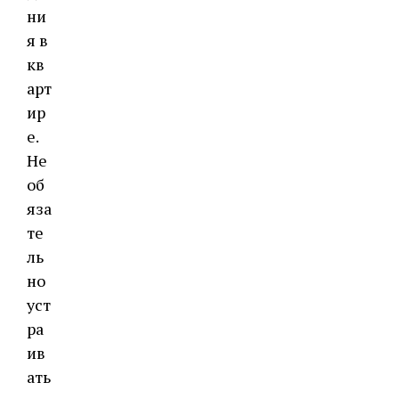
ни
я в
кв
арт
ир
е.
Не
об
яза
те
ль
но
уст
ра
ив
ать