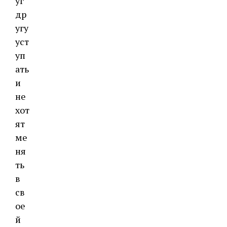
уг
др
угу
уст
уп
ать
и
не
хот
ят
ме
ня
ть
в
св
ое
й