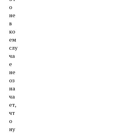
о
не
в
ко
ем
слу
ча
е
не
оз
на
ча
ет,
чт
о
ну