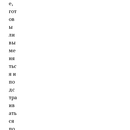
е,
гот
ов
ы
ли
вы
ме
ня
тьс
я и
по
дс
тра
ив
ать
ся
по