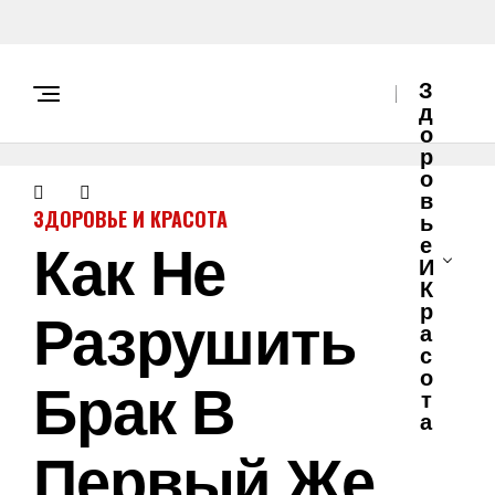
З
Д
О
Р
О
В
ЗДОРОВЬЕ И КРАСОТА
Ь
Как Не
Е
И
К
Разрушить
Р
А
С
О
Брак В
Т
А
Первый Же