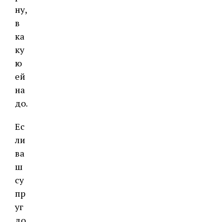
ну,
в
ка
ку
ю
ей
на
до.
Ес
ли
ва
ш
су
пр
уг
до