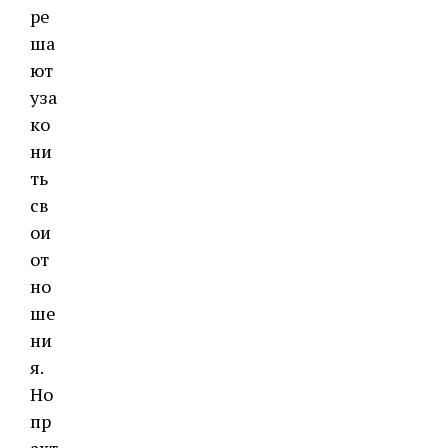
ре
ша
ют
уза
ко
ни
ть
св
ои
от
но
ше
ни
я.
Но
пр