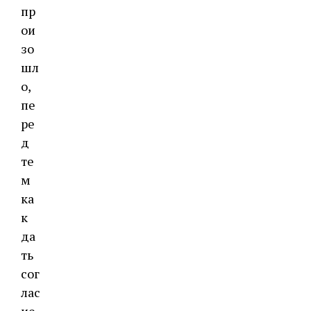
пр
ои
зо
шл
о,
пе
ре
д
те
м
ка
к
да
ть
сог
лас