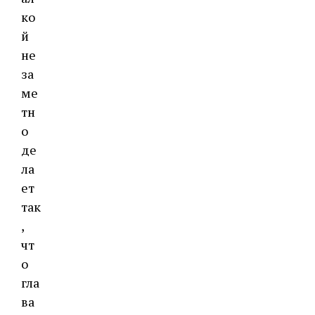
ко
й
не
за
ме
тн
о
де
ла
ет
так
,
чт
о
гла
ва