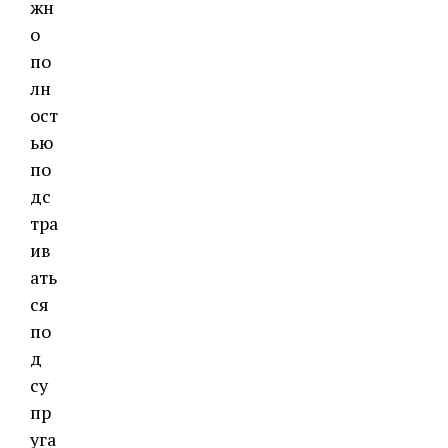
жн
о
по
лн
ост
ью
по
дс
тра
ив
ать
ся
по
д
су
пр
уга