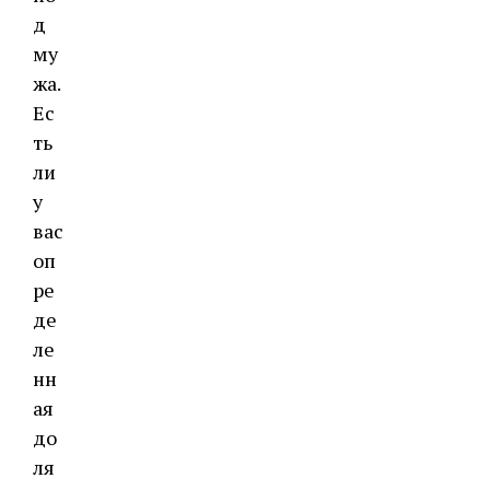
д
му
жа.
Ес
ть
ли
у
вас
оп
ре
де
ле
нн
ая
до
ля