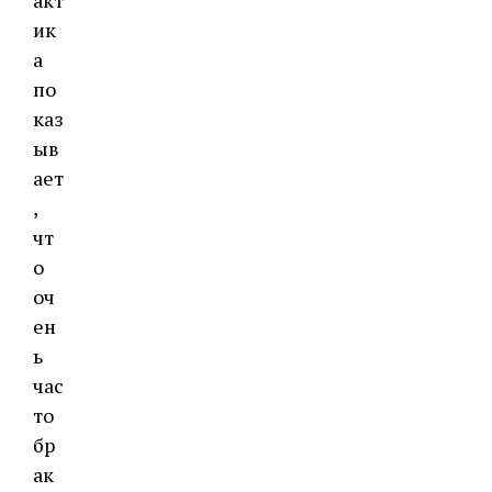
акт
ик
а
по
каз
ыв
ает
,
чт
о
оч
ен
ь
час
то
бр
ак