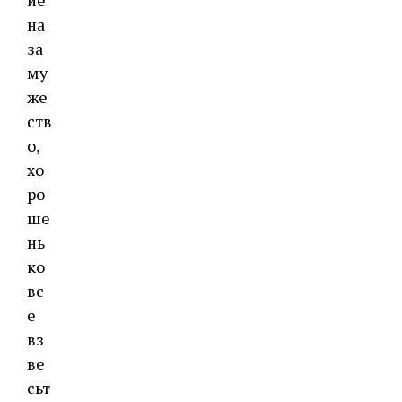
ие
на
за
му
же
ств
о,
хо
ро
ше
нь
ко
вс
е
вз
ве
сьт