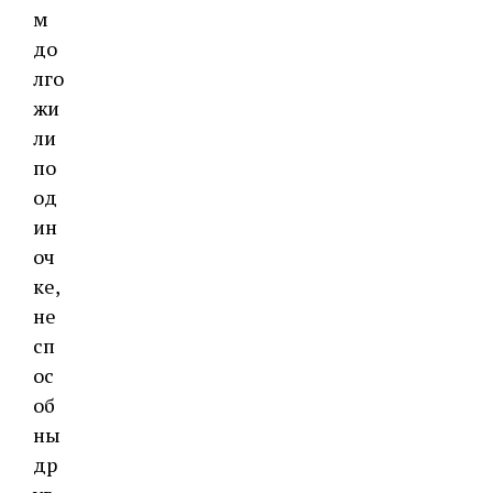
м
до
лго
жи
ли
по
од
ин
оч
ке,
не
сп
ос
об
ны
др