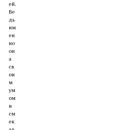
ей.
Ве
дь
им
ен
но
он
а
св
ои
м
ум
ом
и
см
ек
ал