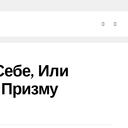
ебе, Или
 Призму