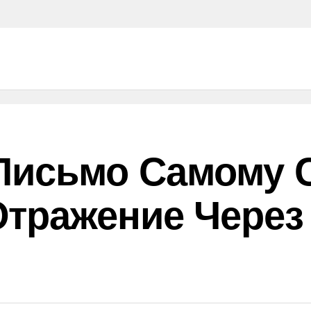
Письмо Самому С
Отражение Через