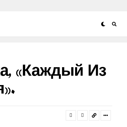
а, «каждый Из
».