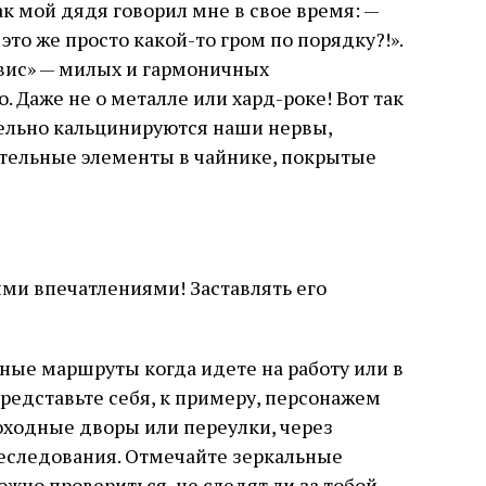
 мой дядя говорил мне в свое время: —
 это же просто какой-то гром по порядку?!».
рвис» — милых и гармоничных
 Даже не о металле или хард-роке! Вот так
ительно кальцинируются наши нервы,
ательные элементы в чайнике, покрытые
ыми впечатлениями! Заставлять его
зные маршруты когда идете на работу или в
 представьте себя, к примеру, персонажем
оходные дворы или переулки, через
реследования. Отмечайте зеркальные
жно провериться, не следят ли за тобой.