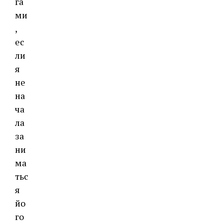
га
ми
,
ес
ли
я
не
на
ча
ла
за
ни
ма
тьс
я
йо
го