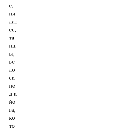
е,
пи
лат
ес,
та
нц
ы,
ве
ло
си
пе
д и
йо
га,
ко
то