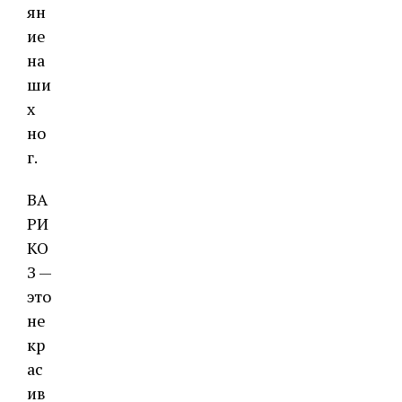
ян
ие
на
ши
х
но
г.
ВА
РИ
КО
З —
это
не
кр
ас
ив