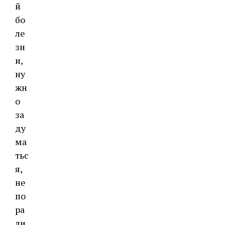
й
бо
ле
зн
и,
ну
жн
о
за
ду
ма
тьс
я,
не
по
ра
ли