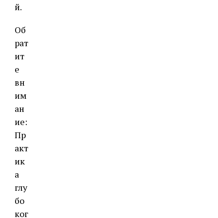
й.
Об
рат
ит
е
вн
им
ан
ие:
Пр
акт
ик
а
глу
бо
ког