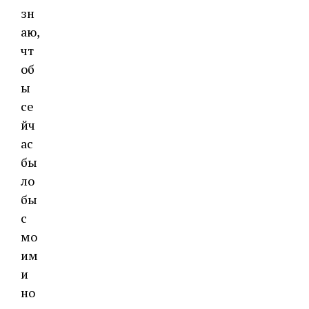
зн
аю,
чт
об
ы
се
йч
ас
бы
ло
бы
с
мо
им
и
но