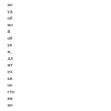
не
уд
об
но
й
об
ув
и,
дл
ит
ел
ьн
ое
сто
ян
ие