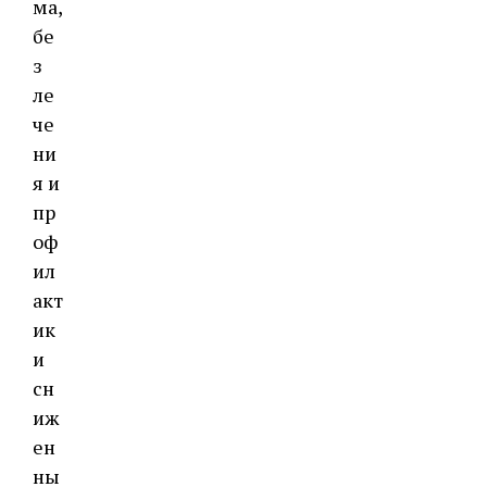
ма,
бе
з
ле
че
ни
я и
пр
оф
ил
акт
ик
и
сн
иж
ен
ны