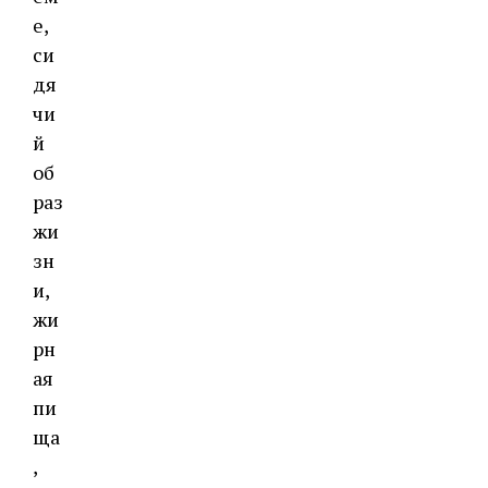
е,
си
дя
чи
й
об
раз
жи
зн
и,
жи
рн
ая
пи
ща
,