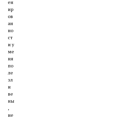
ен
ир
ов
ан
но
ст
и у
ме
ня
по
ле
зл
и
ве
ны
,
не