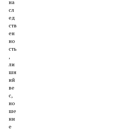
на
сл
ед
ств
ен
но
сть
,
ли
шн
ий
ве
с,
но
ше
ни
е