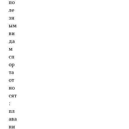
по
ле
зн
ым
ви
да
м
сп
ор
та
от
но
сят
:
пл
ава
ни