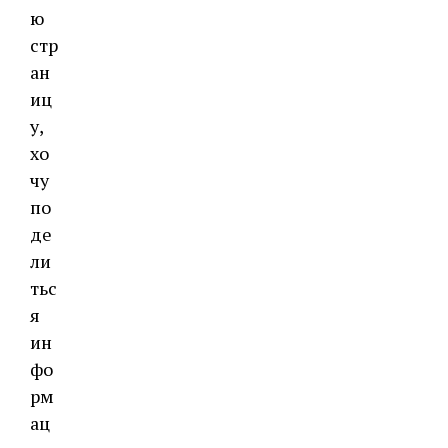
ю
стр
ан
иц
у,
хо
чу
по
де
ли
тьс
я
ин
фо
рм
ац