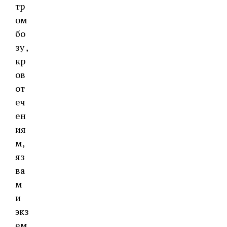
тр
ом
бо
зу ,
кр
ов
от
еч
ен
ия
м,
яз
ва
м
и
экз
ем