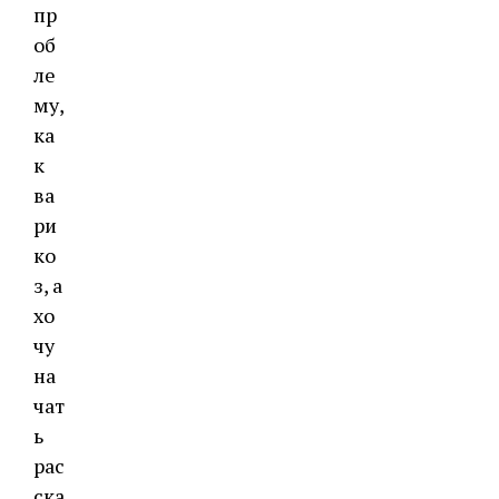
пр
об
ле
му,
ка
к
ва
ри
ко
з, а
хо
чу
на
чат
ь
рас
ска