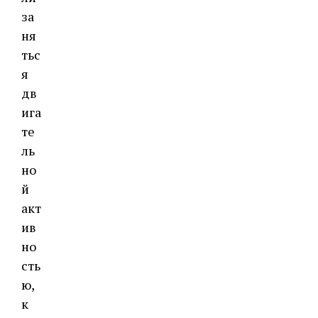
за
ня
тьс
я
дв
ига
те
ль
но
й
акт
ив
но
сть
ю,
к