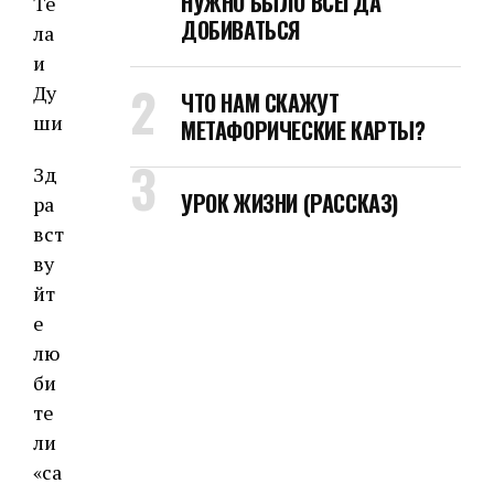
НУЖНО БЫЛО ВСЕГДА
Те
ДОБИВАТЬСЯ
ла
и
Ду
ЧТО НАМ СКАЖУТ
ши
МЕТАФОРИЧЕСКИЕ КАРТЫ?
Зд
УРОК ЖИЗНИ (РАССКАЗ)
ра
вст
ву
йт
е
лю
би
те
ли
«са