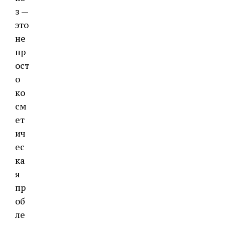
з —
это
не
пр
ост
о
ко
см
ет
ич
ес
ка
я
пр
об
ле