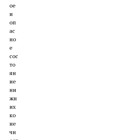
ое
и
оп
ас
но
е
сос
то
ян
ие
ни
жн
их
ко
не
чн