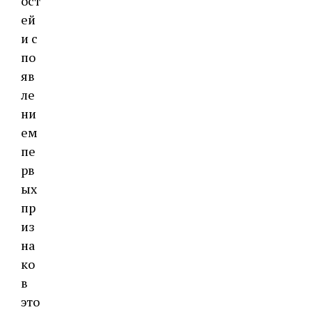
ост
ей
и с
по
яв
ле
ни
ем
пе
рв
ых
пр
из
на
ко
в
это