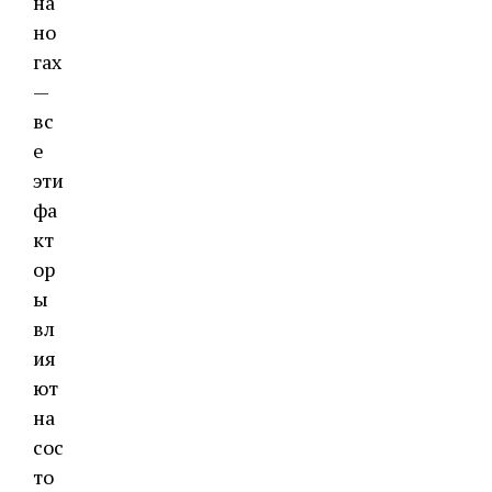
на
но
гах
—
вс
е
эти
фа
кт
ор
ы
вл
ия
ют
на
сос
то