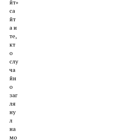
йт»
са
йт
а и
те,
кт
о
слу
ча
йн
о
заг
ля
ну
л
на
мо