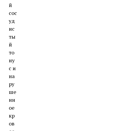
й
сос
уд
ис
ты
й
то
ну
с и
на
ру
ше
нн
ое
кр
ов