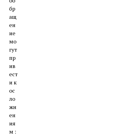
оо
бр
ащ
ен
ие
мо
гут
пр
ив
ест
и к
ос
ло
жн
ен
ия
м :