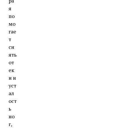
ра
я
по
мо
гае
т
сн
ять
от
ек
и и
уст
ал
ост
ь
но
г,