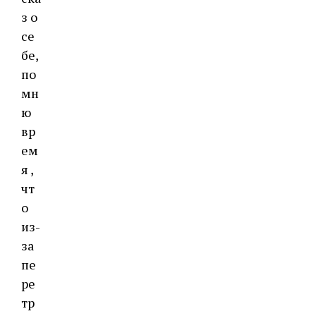
з о
се
бе,
по
мн
ю
вр
ем
я ,
чт
о
из-
за
пе
ре
тр