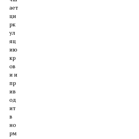
ает
ци
рк
ул
яц
ию
кр
ов
и и
пр
ив
од
ит
в
но
рм