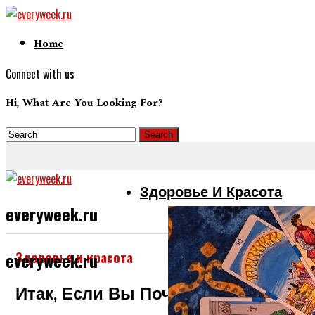
Home
Connect with us
Hi, What Are You Looking For?
Здоровье И Красота
everyweek.ru
Здоровье и красота
everyweek.ru
Итак, Если Вы Почувствуете, Что 