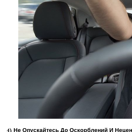
4) Не Опускайтесь До Оскорблений И Неце