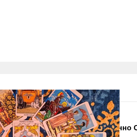
Гнев «овладел» Вами, То Непременн