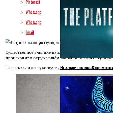
Pinterest
Whatsapp
Whatsapp
Email
Существенное влияние на зарождение гнева оказывает 
происходит в окружающем нас мире. В этой ситуации в
Так что если вы чувствуете, что злость «овладела» в
Незамеченные Кинематог