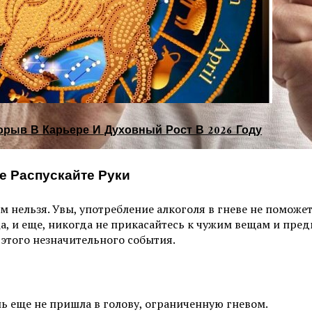
орыв В Карьере И Духовный Рост В 2026 Году
е Распускайте Руки
ом нельзя. Увы, употребление алкоголя в гневе не поможе
, и еще, никогда не прикасайтесь к чужим вещам и предм
 этого незначительного события.
ь еще не пришла в голову, ограниченную гневом.