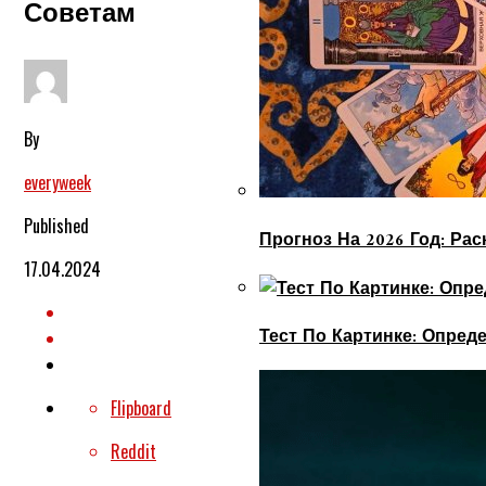
Советам
By
everyweek
Published
Прогноз На 2026 Год: Ра
17.04.2024
Тест По Картинке: Опре
Flipboard
Reddit