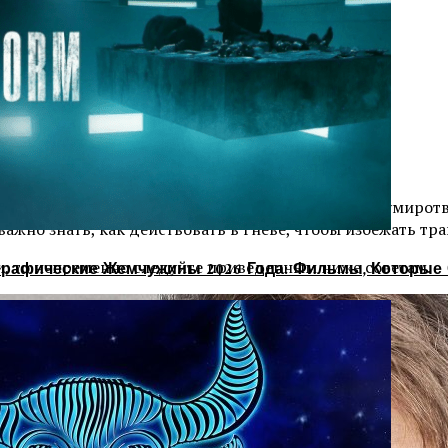
жизнь в городе, которая не создает условий для умиротв
ажно знать, как действовать в гневе, чтобы избежать тр
ами, то непременно следуйте приведенным ниже советам.
рафические Жемчужины 2026 Года: Фильмы, Которые 