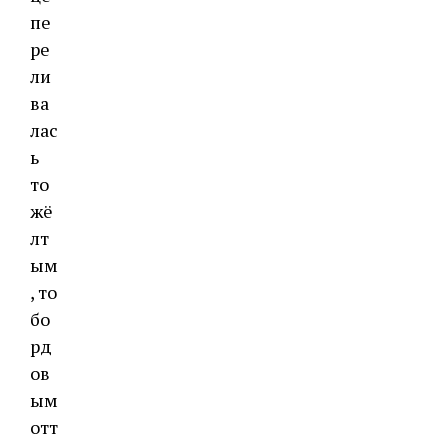
пе
ре
ли
ва
лас
ь
то
жё
лт
ым
, то
бо
рд
ов
ым
отт