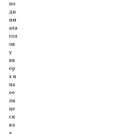
по
дн
им
ала
гол
ов
у
вв
ер
х и
на
ее
ли
це
си
ял
а