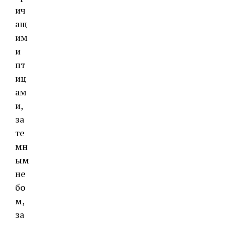
ич
ащ
им
и
пт
иц
ам
и,
за
те
мн
ым
не
бо
м,
за