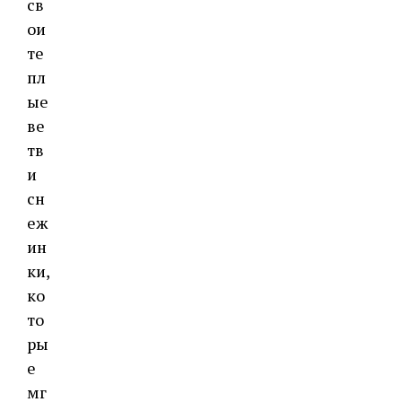
св
ои
те
пл
ые
ве
тв
и
сн
еж
ин
ки,
ко
то
ры
е
мг