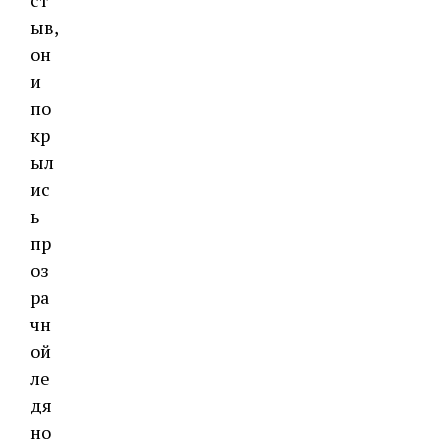
ст
ыв,
он
и
по
кр
ыл
ис
ь
пр
оз
ра
чн
ой
ле
дя
но