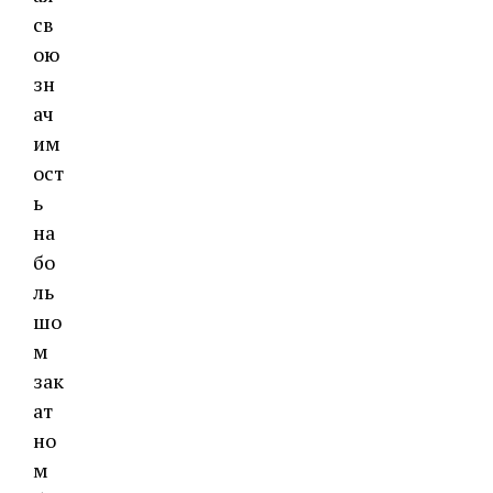
св
ою
зн
ач
им
ост
ь
на
бо
ль
шо
м
зак
ат
но
м