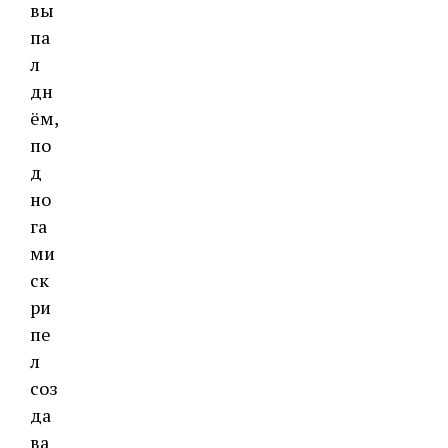
вы
па
л
дн
ём,
по
д
но
га
ми
ск
ри
пе
л
соз
да
ва