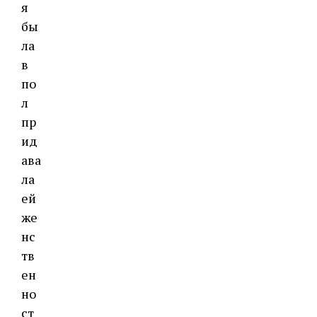
я
бы
ла
в
по
л
пр
ид
ава
ла
ей
же
нс
тв
ен
но
ст