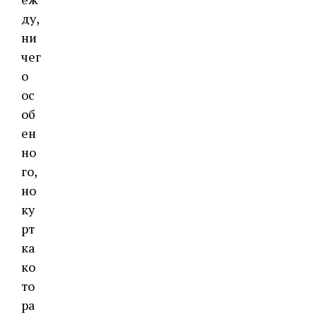
ду,
ни
чег
о
ос
об
ен
но
го,
но
ку
рт
ка
ко
то
ра