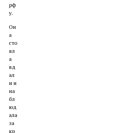
рф
у.
Он
а
сто
ял
а
вд
ал
и и
на
бл
юд
ала
за
кр