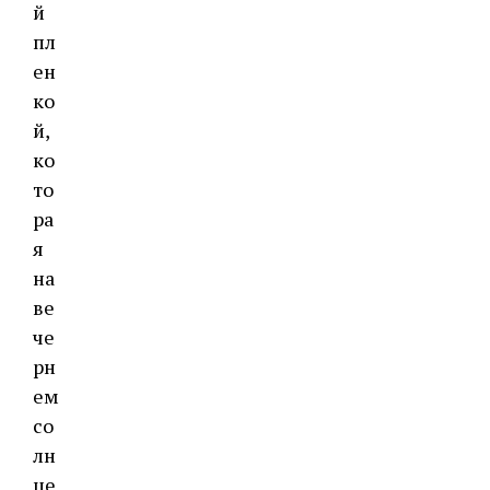
й
пл
ен
ко
й,
ко
то
ра
я
на
ве
че
рн
ем
со
лн
це