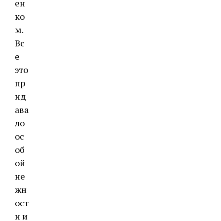
ен
ко
м.
Вс
е
это
пр
ид
ава
ло
ос
об
ой
не
жн
ост
и и