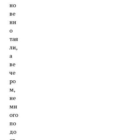
но
ве
нн
о
тая
ли,
а
ве
че
ро
м,
не
мн
ого
по
до