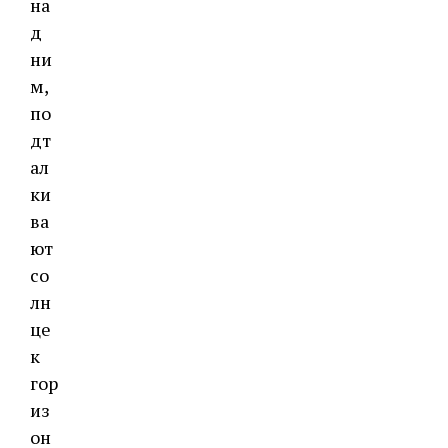
на
д
ни
м,
по
дт
ал
ки
ва
ют
со
лн
це
к
гор
из
он