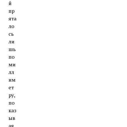
й
пр
ята
ло
сь
ли
шь
по
ми
лл
им
ет
ру,
по
каз
ыв
ая