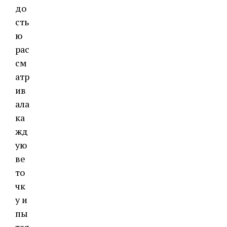
до
сть
ю
рас
см
атр
ив
ала
ка
жд
ую
ве
то
чк
у и
пы