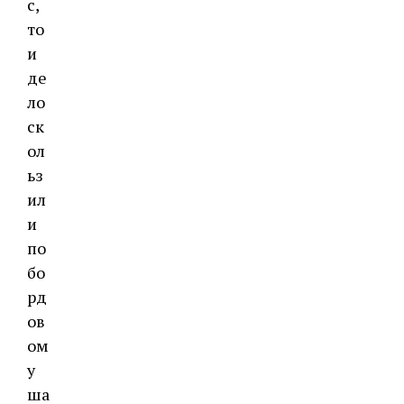
с,
то
и
де
ло
ск
ол
ьз
ил
и
по
бо
рд
ов
ом
у
ша