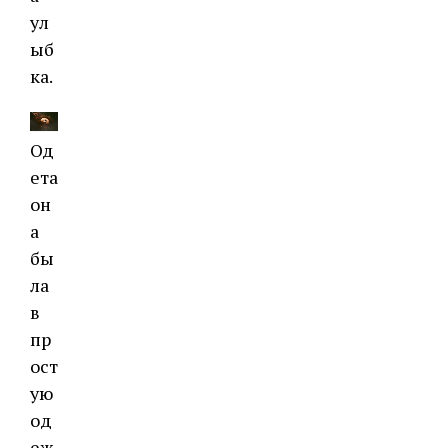
ул
ыб
ка.
Од
ета
он
а
бы
ла
в
пр
ост
ую
од
еж