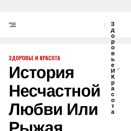
З
Д
О
Р
О
В
ЗДОРОВЬЕ И КРАСОТА
Ь
История
Е
И
К
Несчастной
Р
А
С
О
Любви Или
Т
А
Рыжая