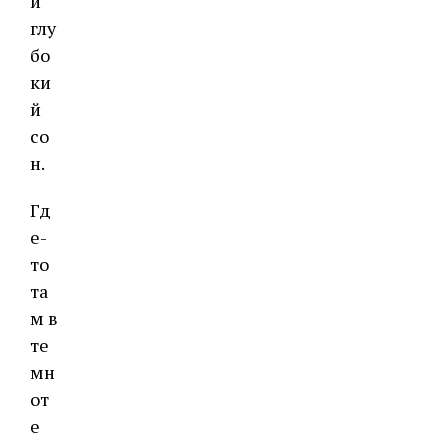
и
глу
бо
ки
й
со
н.
Гд
е-
то
та
м в
те
мн
от
е