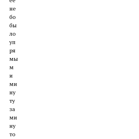
ее
не
бо
бы
ло
уп
ря
мы
м
и
ми
ну
ту
за
ми
ну
то