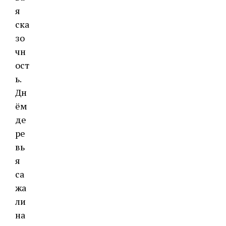
я
ска
зо
чн
ост
ь.
Дн
ём
де
ре
вь
я
са
жа
ли
на