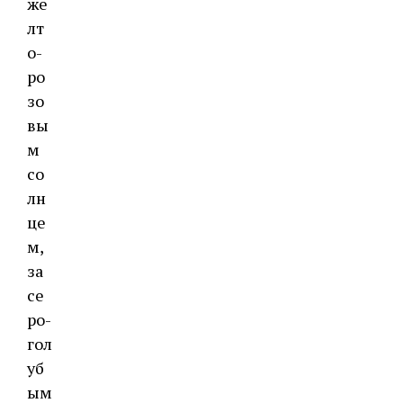
же
лт
о-
ро
зо
вы
м
со
лн
це
м,
за
се
ро-
гол
уб
ым