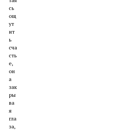
тая
сь
ощ
ут
ит
ь
сча
сть
е,
он
а
зак
ры
ва
я
гла
за,