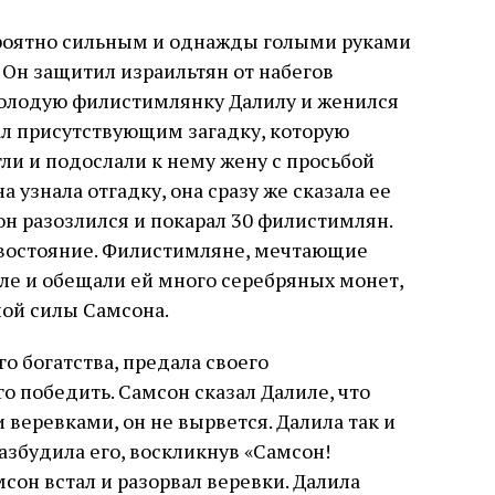
роятно сильным и однажды голыми руками
 Он защитил израильтян от набегов
олодую филистимлянку Далилу и женился
дал присутствующим загадку, которую
ли и подослали к нему жену с просьбой
на узнала отгадку, она сразу же сказала ее
н разозлился и покарал 30 филистимлян.
ивостояние. Филистимляне, мечтающие
ле и обещали ей много серебряных монет,
ной силы Самсона.
го богатства, предала своего
го победить. Самсон сказал Далиле, что
веревками, он не вырвется. Далила так и
разбудила его, воскликнув «Самсон!
сон встал и разорвал веревки. Далила