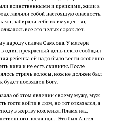
ыли воинственными и крепкими, жили в
редставляли собой настоящую опасность.
ьтян, забирали себе их имущество,
лжалось все это целых сорок лет.
ему народу силача Самсона. У матери
о в один прекрасный день некто сообщил
ения ребенка ей надо было вести особенно
ить вина и не есть свинины. После
ялось стричь волосы, нож не должен был
ок будет посвящен Богу.
азала об этом явлении своему мужу, муж
 гостя войти в дом, но тот отказался, а
споду в жертву козленка. Пламя над
нственного посланца… Это был Ангел