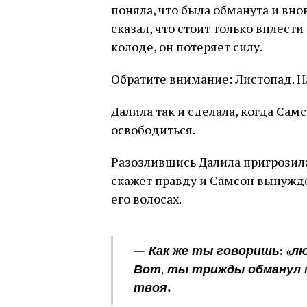
поняла, что была обманута и вно
сказал, что стоит только вплести
колоде, он потеряет силу.
Обратите внимание: Листопад. Н
Далила так и сделала, когда Сам
освободиться.
Разозлившись Далила пригрозила 
скажет правду и Самсон вынужде
его волосах.
— Как же ты говоришь: «лю
Вот, ты трижды обманул ме
твоя.