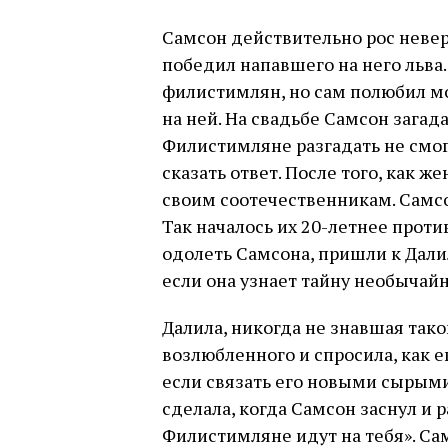
Самсон действительно рос неве
победил напавшего на него льва.
филистимлян, но сам полюбил м
на ней. На свадьбе Самсон зага
Филистимляне разгадать не смог
сказать ответ. После того, как же
своим соотечественникам. Самсо
Так началось их 20-летнее прот
одолеть Самсона, пришли к Дали
если она узнает тайну необычай
Далила, никогда не знавшая тако
возлюбленного и спросила, как е
если связать его новыми сырыми 
сделала, когда Самсон заснул и 
Филистимляне идут на тебя». Сам