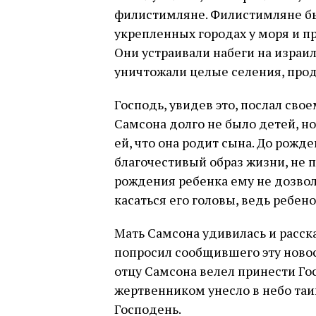
филистимляне. Филистимляне б
укрепленных городах у моря и п
Они устраивали набеги на израил
уничтожали целые селения, продо
Господь, увидев это, послал сво
Самсона долго не было детей, н
ей, что она родит сына. До рожд
благочестивый образ жизни, не п
рождения ребенка ему не дозвол
касаться его головы, ведь ребен
Мать Самсона удивилась и расск
попросил сообщившего эту новость
отцу Самсона велел принести Го
жертвенником унесло в небо таи
Господень.