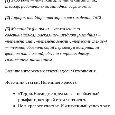
[1]
Я́коб Бёме — немецкий христианский мистик,
теософ, родоначальник западной софиологии.
[2]
Аврора, или Утренняя заря в восхождении, 1612
[3]
Метано́йя (μετάνοια — «сожаление (о
совершившемся), раскаяние», μετάνοια [мэта́ния] —
«перемена ума», «перемена мысли», «переосмысление»)
— термин, обозначающий перемену в восприятии
фактов или явлений, обычно сопровождаемую
сожалением, раскаянием
Больше интересных статей здесь: Отношения.
Источник статьи: Истинная красота.
«Терра. Наследие предков» – необычный
ромфант, который стоит почитать.
Не в красоте счастье. И жизненный успех тоже