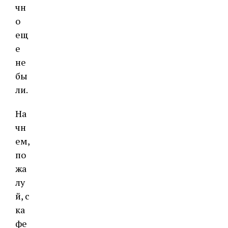
чн
о
ещ
е
не
бы
ли.
На
чн
ем,
по
жа
лу
й, с
ка
фе