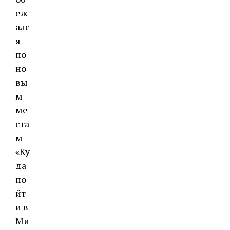
еж
алс
я
по
но
вы
м
ме
ста
м
«Ку
да
по
йт
и в
Ми