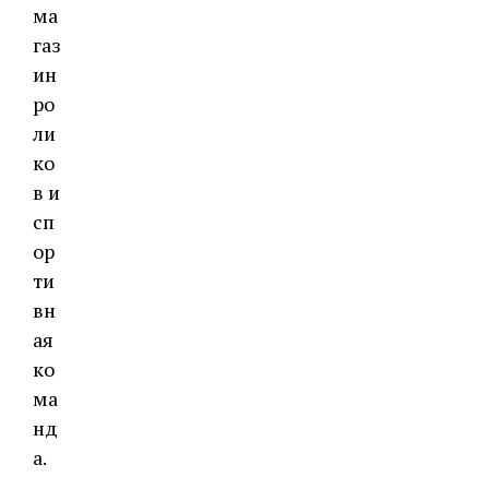
ма
газ
ин
ро
ли
ко
в и
сп
ор
ти
вн
ая
ко
ма
нд
а.