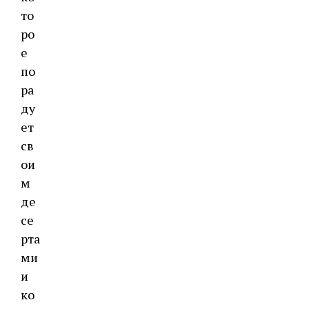
то
ро
е
по
ра
ду
ет
св
ои
м
де
се
рта
ми
и
ко