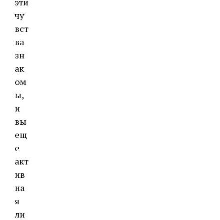
эти
чу
вст
ва
зн
ак
ом
ы,
и
вы
ещ
е
акт
ив
на
я
ли