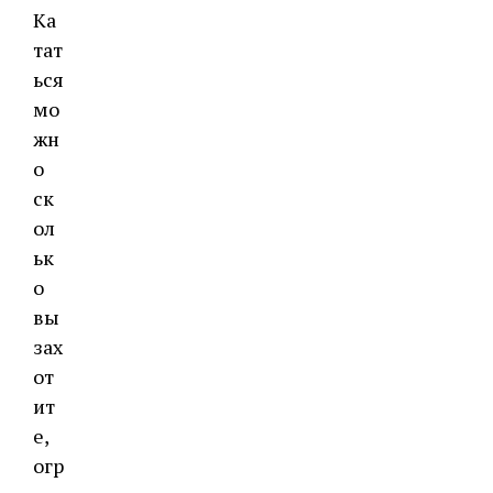
Ка
тат
ься
мо
жн
о
ск
ол
ьк
о
вы
зах
от
ит
е,
огр