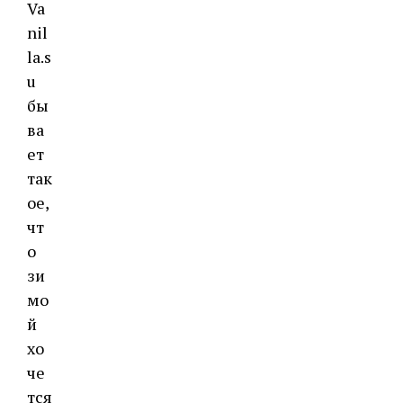
Va
nil
la.s
u
бы
ва
ет
так
ое,
чт
о
зи
мо
й
хо
че
тся