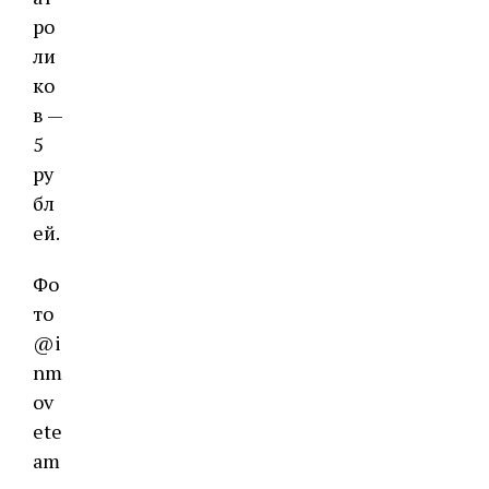
ро
ли
ко
в —
5
ру
бл
ей.
Фо
то
@i
nm
ov
ete
am