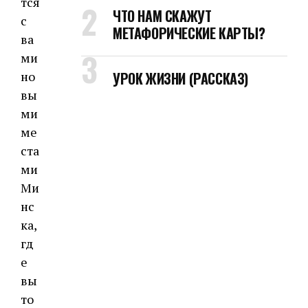
тся
ЧТО НАМ СКАЖУТ
с
МЕТАФОРИЧЕСКИЕ КАРТЫ?
ва
ми
но
УРОК ЖИЗНИ (РАССКАЗ)
вы
ми
ме
ста
ми
Ми
нс
ка,
гд
е
вы
то