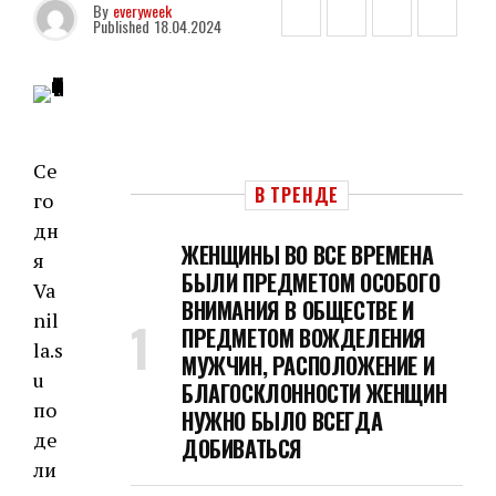
By
everyweek
Published
18.04.2024
Се
В ТРЕНДЕ
го
дн
ЖЕНЩИНЫ ВО ВСЕ ВРЕМЕНА
я
БЫЛИ ПРЕДМЕТОМ ОСОБОГО
Va
ВНИМАНИЯ В ОБЩЕСТВЕ И
nil
ПРЕДМЕТОМ ВОЖДЕЛЕНИЯ
la.s
МУЖЧИН, РАСПОЛОЖЕНИЕ И
u
БЛАГОСКЛОННОСТИ ЖЕНЩИН
по
НУЖНО БЫЛО ВСЕГДА
де
ДОБИВАТЬСЯ
ли