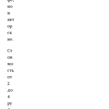
но
и
авт
ор
ск
ие.
Ст
ои
мо
сть
от
2
до
4
ру