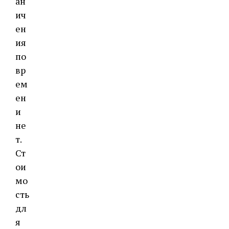
ан
ич
ен
ия
по
вр
ем
ен
и
не
т.
Ст
ои
мо
сть
дл
я