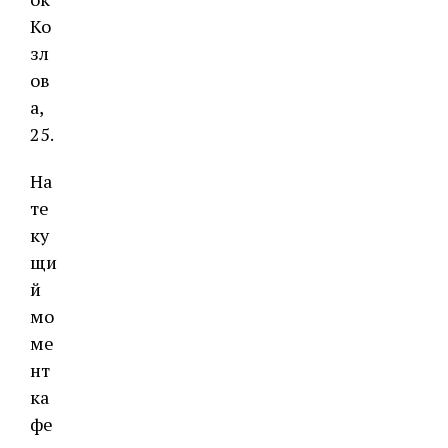
Ко
зл
ов
а,
25.
На
те
ку
щи
й
мо
ме
нт
ка
фе