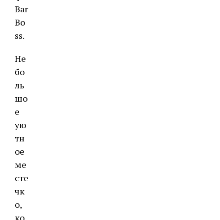
Bar
Bo
ss
.
Не
бо
ль
шо
е
ую
тн
ое
ме
сте
чк
о,
ко