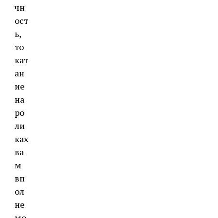
чн
ост
ь,
то
кат
ан
ие
на
ро
ли
ках
ва
м
вп
ол
не
мо