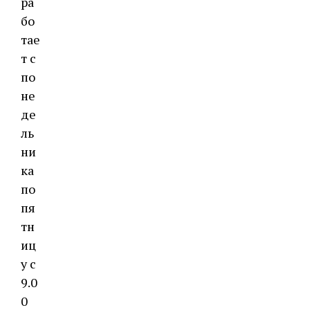
ра
бо
тае
т с
по
не
де
ль
ни
ка
по
пя
тн
иц
у с
9.0
0