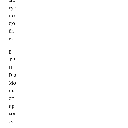
гут
по
до
йт
и.
В
ТР
Ц
Dia
Mo
nd
от
кр
ыл
ся