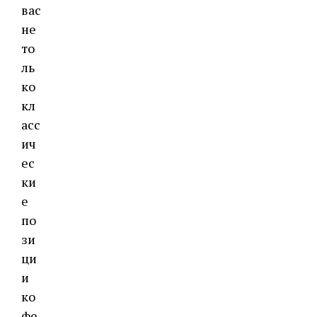
вас
не
то
ль
ко
кл
асс
ич
ес
ки
е
по
зи
ци
и
ко
фе,