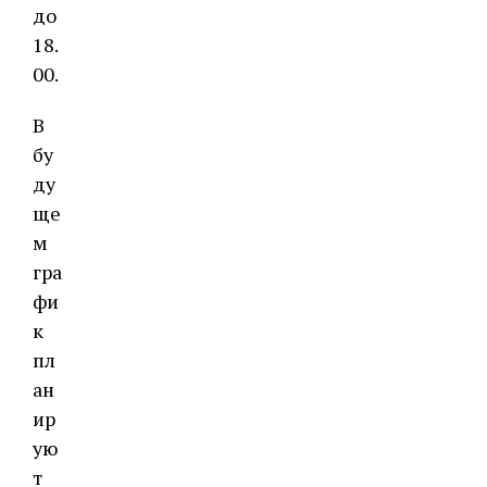
до
18.
00.
В
бу
ду
ще
м
гра
фи
к
пл
ан
ир
ую
т