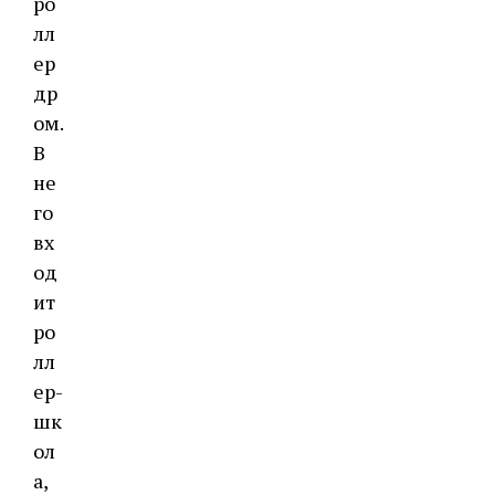
ро
лл
ер
др
ом
.
В
не
го
вх
од
ит
ро
лл
ер-
шк
ол
а,