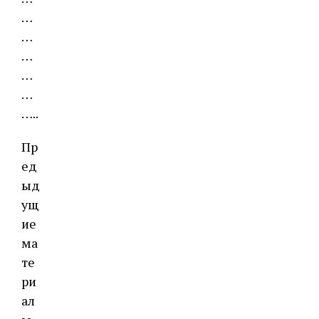
…
…
…
…
…
…..
Пр
ед
ыд
ущ
ие
ма
те
ри
ал