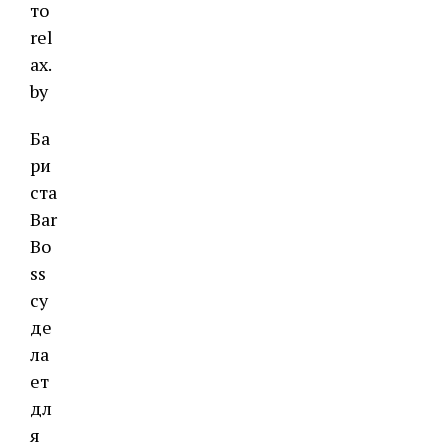
то
rel
ax.
by
Ба
ри
ста
Bar
Bo
ss
сy
де
ла
ет
дл
я