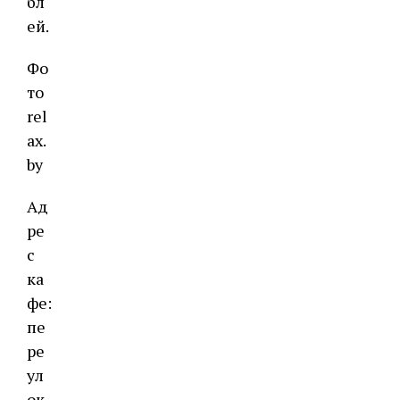
бл
ей.
Фо
то
rel
ax.
by
Ад
ре
с
ка
фе:
пе
ре
ул
ок