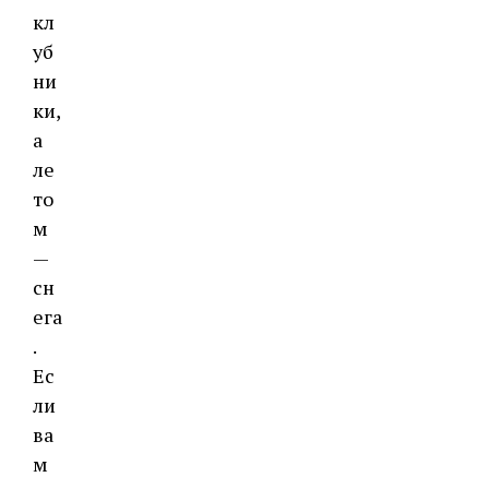
кл
уб
ни
ки,
а
ле
то
м
—
сн
ега
.
Ес
ли
ва
м