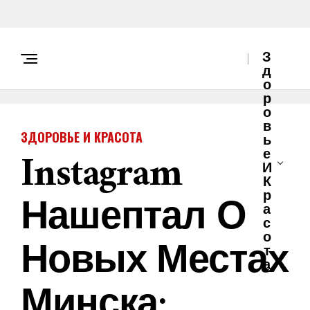
З
Д
О
Р
О
В
ЗДОРОВЬЕ И КРАСОТА
Ь
Instagram
Е
И
К
Нашептал О
Р
А
С
О
Новых Местах
Т
А
Минска: