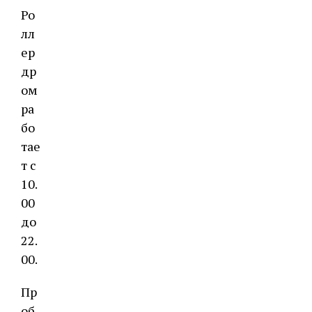
Ро
лл
ер
др
ом
ра
бо
тае
т с
10.
00
до
22.
00.
Пр
об