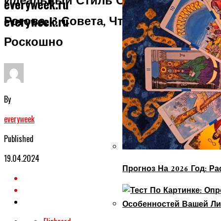
Идеальный Стиль От Александра
everyweek.ru
Рогова: 3 Совета, Чтобы Выглядеть
everyweek.ru
Роскошно
By
everyweek
Published
19.04.2024
Прогноз На 2026 Год: Р