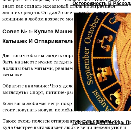
Осторожность В Расход
знает как создать идеальный стиль не затрачивая
лишних средств. Он дал 3 совета, чтобы каждая
женщина в любом возрасте могла выглядеть роскошно.
Совет № 1: Купите Машинку По Очистке
Катышек И Отпариватель
Для того чтобы выглядеть опрятно, стильно, дорого и
быть на высоте нужно следить за вещами. Они не
должны быть мятыми, рваными, грязными или иметь
катышки.
Обратите внимание: Что я делаю, чтобы хорошо
выглядеть? Спорт, питание-раскрываю секреты!.
Если ваша любимая вещь покрылась катышками, то не
стоит покупать новую, их можно просто удалить.
Также очень полезен отпариватель для одежды, он
Год Быка Для Тельца: П
куда быстрее выглаживает любые вещи нежели утюг и