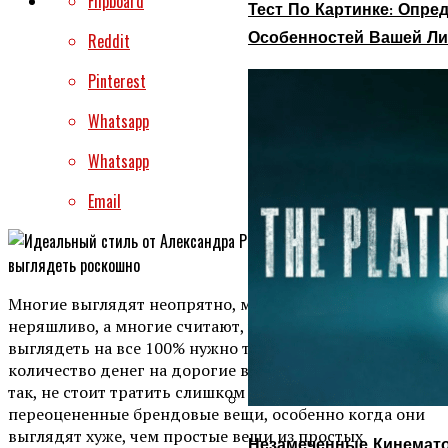
Flipboard
Тест По Картинке: Опр
Особенностей Вашей Ли
Reddit
Pinterest
Whatsapp
Whatsapp
Email
Многие выглядят неопрятно, многие выглядят
неряшливо, а многие считают, что для того, чтобы
выглядеть на все 100% нужно тратить огромное
количество денег на дорогие вещи и бренды. Это не
так, не стоит тратить слишком много денег на
переоцененные брендовые вещи, особенно когда они
выглядят хуже, чем простые вещи из простых
Незамеченные Кинемато