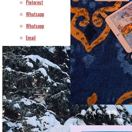
Pinterest
Whatsapp
Whatsapp
Email
Прогноз На 2026 Год: Ра