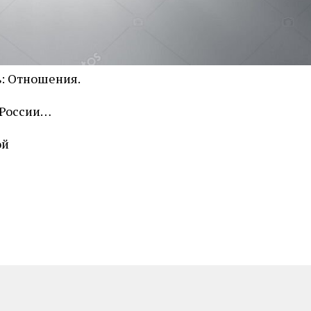
ь: Отношения.
 России…
ой