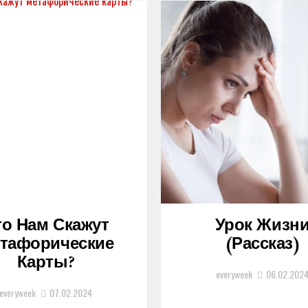
то Нам Скажут
Урок Жизн
тафорические
(рассказ)
Карты?
everyweek
06.02.202
everyweek
07.02.2024