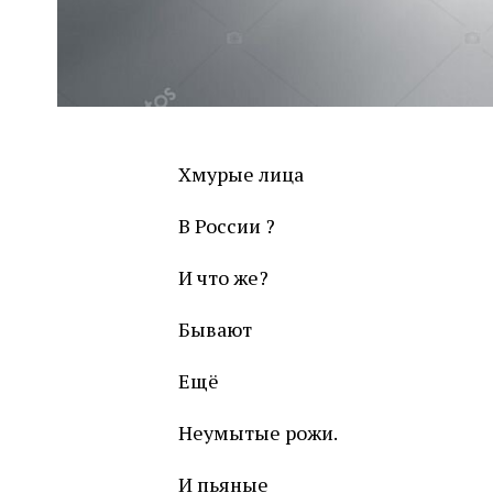
Хмурые лица
В России ?
И что же?
Бывают
Ещё
Неумытые рожи.
И пьяные