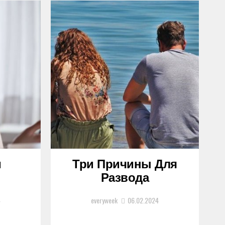
и
Три Причины Для
Развода
4
everyweek
06.02.2024