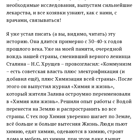
необходимые исследования, выпустим сильнейшие
лекарства, и все козявки узнают, как с нами, с
врачами, связываться!
Я уже устал писать (а вы, видимо, читать) эту
историю. Она длится примерно с 30-40-х годов
прошлого века. Уже на моей памяти, очередной
вождь нашей страны, сменивший верного ленинца
Сталина – Н.С. Хрущев – провозгласил: «Коммунизм
– есть советская власть плюс электрификация (и
добавил ещё), плюс Химизация всей страны». После
этого он выпустил журнал «Химия и жизнь»,
который жители Залива остроумно переименовали
в «Химия или жизнь». Решили опыт работы с Водой
перенести на Землю и распространить во все
страны. С тех пор Химия уверенно шагает по Земле,
всё больше и больше вытесняя Жизнь. Люди пьют
химию, едят химию, одеваются в химию, строят
дома и мебель из химии, при этом даже дышат