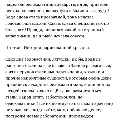
наделали белохалатники лекарств, ядов, привезли
несколько вагонов, шарахнули в Залив и … о, чудо!
Вода снова стала прозрачной, вонь исчезла,
головастики сдохли. Слава, слава специалистам по
болезням! Правда, появился какой-то странный
запах химии, да и рыба исчезла совсем.
По теме: История нарисованной красоты.
Сдохшие головастики, лягушки, рыбы, водные
растения стали на дне бывшего Залива разлагаться,
а из их трупов стали выползать черви, козявки и
прочие неприятные сущности, которым очень даже
нравились лекарства белохалатников, и они под их
воздействием только ещё лучше размножаться
стали. Народ опять забеспокоился, но
белохалатники (все их почему-то называли врачами)
не унывали – выделяйте, мол, побольше денег,
построим новые лаборатории, произведем