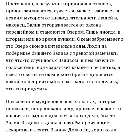
Постепенно, в результате приливов и отливов,
пролив заиливается, сужается, мелеет, забивается
всяким мусором от жизнедеятельности людей и,
наконец, Залив отгораживается от океана
перешейком и становится Озером. Лишь иногда, в
штормы или во время цунами, Океан забрасывает в
это Озеро свои живительные воды. Люди на
побережье бывшего Залива с тревогой замечают,
что что-то случилось с Заливом: в нём завелись
головастики, вода зарастает какой-то нечистью, а
вместо свежести океанского бриза – доносится
какой-то неприятный запах– надо что-то делать,
что-то придумать!
Позвали они мудрецов в белых халатах, которые
понюхали, попробовали воду, произвели какие-то
анализы и выдали диагноз: «Плохо дело, болеет
Залив. Выделите деньги, начнём производить
лекарства и лечить Залив». Долго ли, коротко ли,