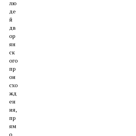
лю
де
й
дв
ор
ян
ск
ого
пр
ои
схо
жд
ен
ия,
пр
ям
о