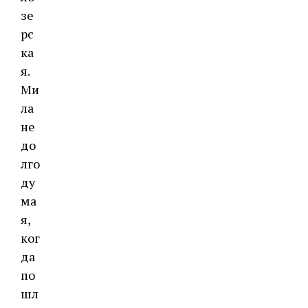
зе
рс
ка
я.
Ми
ла
не
до
лго
ду
ма
я,
ког
да
по
шл