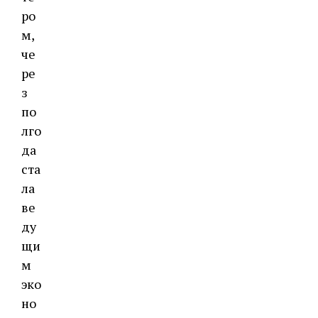
ро
м,
че
ре
з
по
лго
да
ста
ла
ве
ду
щи
м
эко
но