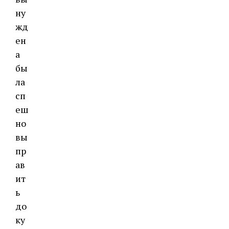
ну
жд
ен
а
бы
ла
сп
еш
но
вы
пр
ав
ит
ь
до
ку