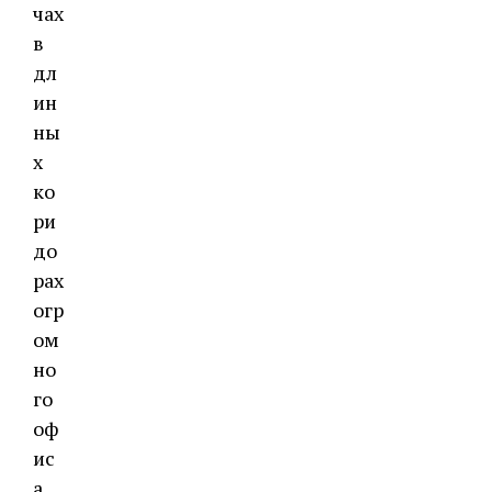
чах
в
дл
ин
ны
х
ко
ри
до
рах
огр
ом
но
го
оф
ис
а