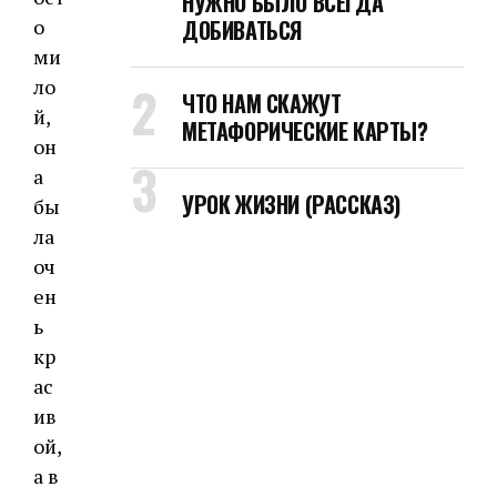
НУЖНО БЫЛО ВСЕГДА
ДОБИВАТЬСЯ
о
ми
ло
ЧТО НАМ СКАЖУТ
й,
МЕТАФОРИЧЕСКИЕ КАРТЫ?
он
а
УРОК ЖИЗНИ (РАССКАЗ)
бы
ла
оч
ен
ь
кр
ас
ив
ой,
а в