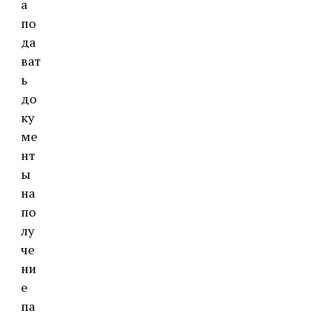
а
по
да
ват
ь
до
ку
ме
нт
ы
на
по
лу
че
ни
е
па