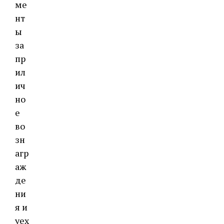
ме
нт
ы
за
пр
ил
ич
но
е
во
зн
агр
аж
де
ни
я и
уех