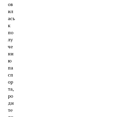
ов
ил
ась
к
по
лу
че
ни
ю
па
сп
ор
та,
ро
ди
те