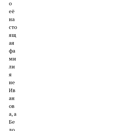
о
её
на
сто
ящ
ая
фа
ми
ли
я
не
Ив
ан
ов
а, а
Бе
ло