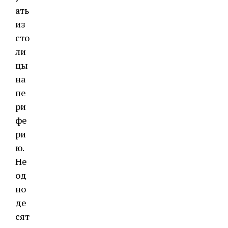
ать
из
сто
ли
цы
на
пе
ри
фе
ри
ю.
Не
од
но
де
сят