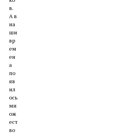
в.
А в
на
ши
вр
ем
ен
а
по
яв
ил
ось
мн
ож
ест
во