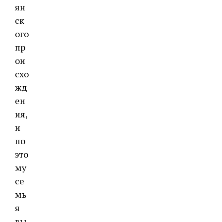
ян
ск
ого
пр
ои
схо
жд
ен
ия,
и
по
это
му
се
мь
я
вы