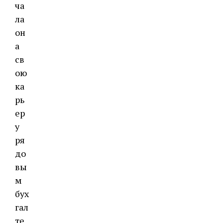
ча
ла
он
а
св
ою
ка
рь
ер
у
ря
до
вы
м
бух
гал
те