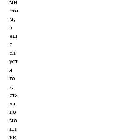
ми
сто
м,
а
ещ
е
сп
уст
я
го
д
ста
ла
по
мо
щн
ик