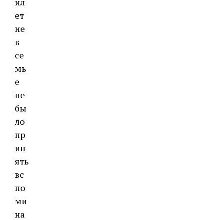
ил
ет
ие
в
се
мь
е
не
бы
ло
пр
ин
ять
вс
по
ми
на