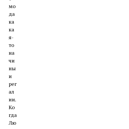
мо
да
ка
ка
я-
то
на
чи
ны
и
рег
ал
ии.
Ко
гда
Лю