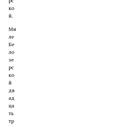
рс
ко
й.
Ми
ле
Бе
ло
зе
рс
ко
й
дв
ад
ца
ть
тр