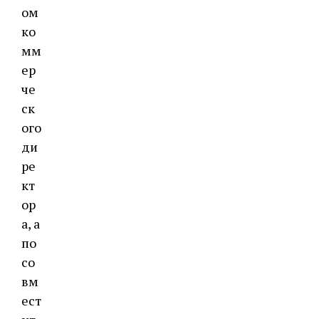
ом
ко
мм
ер
че
ск
ого
ди
ре
кт
ор
а, а
по
со
вм
ест