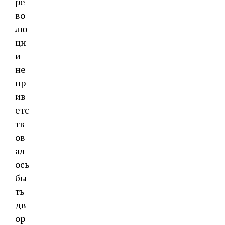
ре
во
лю
ци
и
не
пр
ив
етс
тв
ов
ал
ось
бы
ть
дв
ор