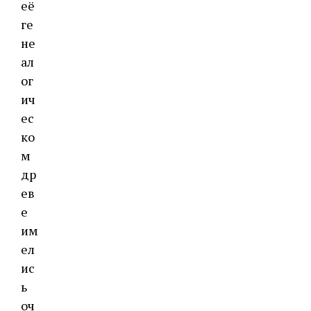
её
ге
не
ал
ог
ич
ес
ко
м
др
ев
е
им
ел
ис
ь
оч