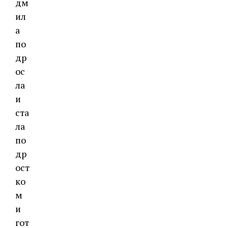
дм
ил
а
по
др
ос
ла
и
ста
ла
по
др
ост
ко
м
и
гот