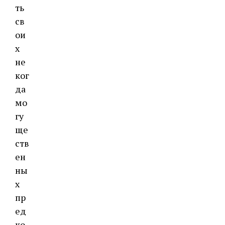
ть
св
ои
х
не
ког
да
мо
гу
ще
ств
ен
ны
х
пр
ед
ко