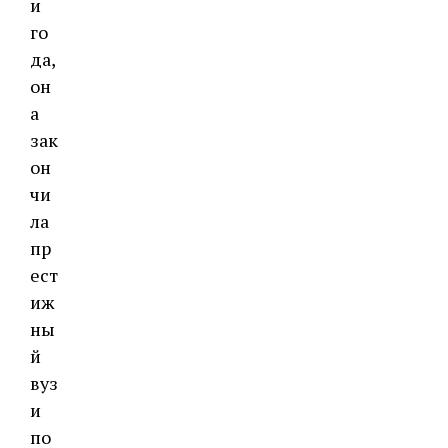
и
го
да,
он
а
зак
он
чи
ла
пр
ест
иж
ны
й
вуз
и
по