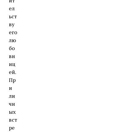
ит
ел
ьст
ву
его
лю
бо
вн
иц
ей.
Пр
и
ли
чн
ых
вст
ре