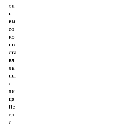
ен
ь
вы
со
ко
по
ста
вл
ен
ны
е
ли
ца.
По
сл
е