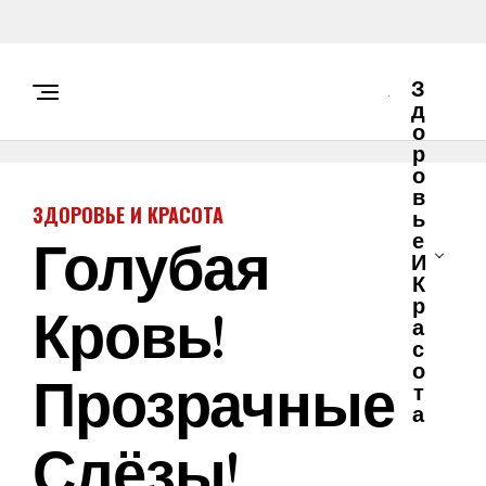
З
Д
О
Р
О
В
ЗДОРОВЬЕ И КРАСОТА
Ь
Голубая
Е
И
К
Кровь!
Р
А
С
О
Прозрачные
Т
А
Слёзы!