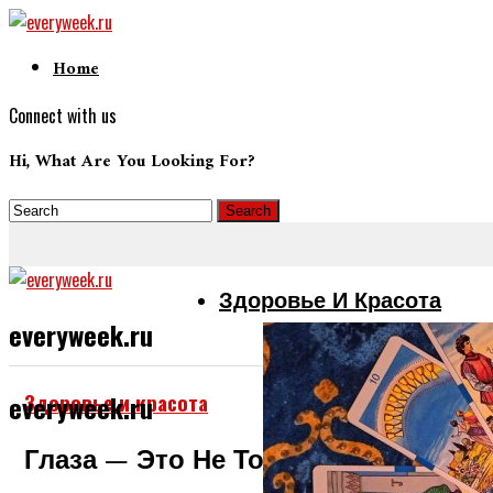
Home
Connect with us
Hi, What Are You Looking For?
Здоровье И Красота
everyweek.ru
Здоровье и красота
everyweek.ru
Глаза — Это Не Только Зеркало Д