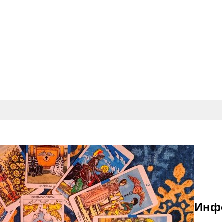
уши, Но И Достоверный Источник Ин