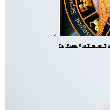
Год Быка Для Тельца: Пр