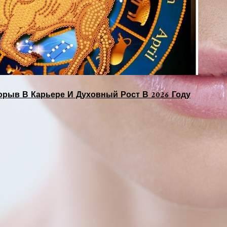
орыв В Карьере И Духовный Рост В 2026 Году