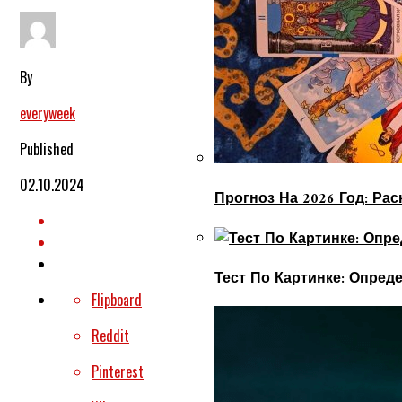
By
everyweek
Published
02.10.2024
Прогноз На 2026 Год: Ра
Тест По Картинке: Опре
Flipboard
Reddit
Pinterest