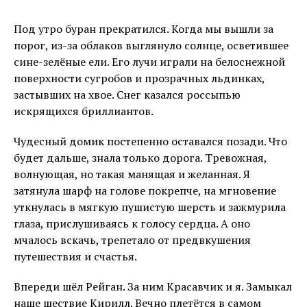
Под утро буран прекратился. Когда мы вышли за
порог, из-за облаков выглянуло солнце, осветившее
сине-зелёные ели. Его лучи играли на белоснежной
поверхности сугробов и прозрачных льдинках,
застывших на хвое. Снег казался россыпью
искрящихся бриллиантов.
Чудесный домик постепенно оставался позади. Что
будет дальше, знала только дорога. Тревожная,
волнующая, но такая манящая и желанная. Я
затянула шарф на голове покрепче, на мгновение
уткнулась в мягкую пушистую шерсть и зажмурила
глаза, прислушиваясь к голосу сердца. А оно
мчалось вскачь, трепетало от предвкушения
путешествия и счастья.
Впереди шёл Рейган. За ним Красавчик и я. Замыкал
наше шествие Кирилл. Вечно плетётся в самом