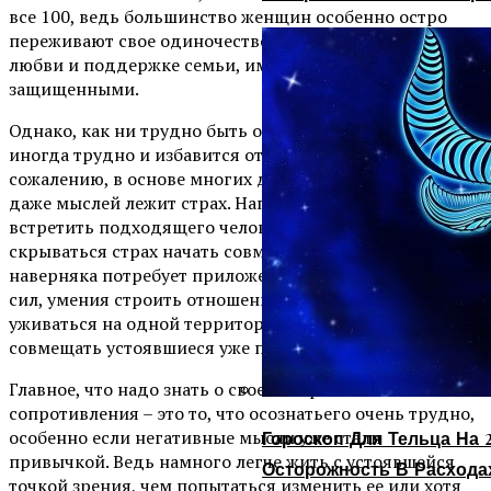
все 100, ведь большинство женщин особенно остро
переживают свое одиночество: они нуждаются в
любви и поддержке семьи, им важно чувствовать себя
защищенными.
Однако, как ни трудно быть одинокой, но не менее
иногда трудно и избавится от одиночества. И, к
сожалению, в основе многих действий, поступков и
даже мыслей лежит страх. Например, за страхом не
встретить подходящего человека очень часто может
скрываться страх начать совместную жизнь – ведь это
наверняка потребует приложения многих душевных
сил, умения строить отношения с другим человеком,
уживаться на одной территории, налаживать быт и
совмещать устоявшиеся уже привычки.
Главное, что надо знать о своем стереотипе
сопротивления – это то, что осознатьего очень трудно,
особенно если негативные мысли уже стали
Гороскоп Для Тельца На 2
привычкой. Ведь намного легче жить с устоявшейся
Осторожность В Расхода
точкой зрения, чем попытаться изменить ее или хотя