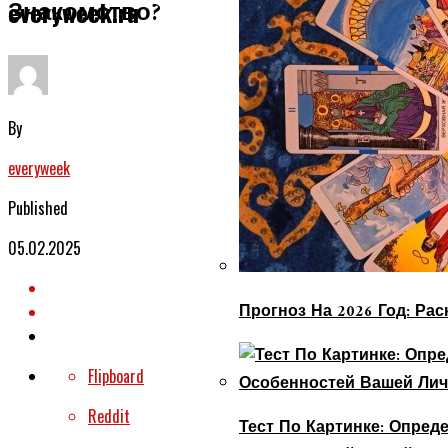
Знакомство?
everyweek.ru
By
everyweek
Published
05.02.2025
Прогноз На 2026 Год: Ра
Flipboard
Reddit
Тест По Картинке: Опре