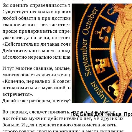
бы оценить справедливость такого мнения.
Существует несколько правил, определяющих успех в
любой области и при достижении любой цели, и самое
главное из них — взятие ответственности. Возможно,
проще придерживаться определенного, сложившегося
уже взгляда на вещи, но стоит хотя бы спросить себя:
«Действительно ли такая точка зрения обоснованна?
Действительно в моем городе познакомиться
абсолютно нереально или шансы все-таки есть?»
И тут многие славные, милые, умные и успешные во
многих областях жизни женщины могут ответить:
«Конечно, нереально! Я совсем не против
познакомиться с мужчиной, но мне никто никогда не
встречается».
Давайте же разберем, почему?
Во-первых, следует признать, что в одних местах
Год Быка Для Тельца: Пр
достойных мужчин действительно нет, а в других их
больше. И для перспективного знакомства искать,
строго говоря, нужно не мужчину, а места скопления