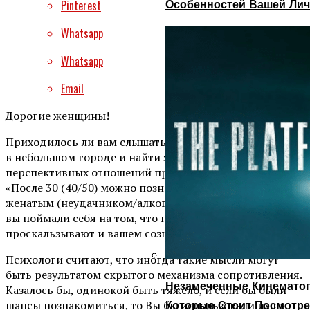
Особенностей Вашей Лич
Pinterest
Whatsapp
Whatsapp
Email
Дорогие женщины!
Приходилось ли вам слышать похожую фразу: «Я живу
в небольшом городе и найти здесь кого-то для
перспективных отношений просто нереально»? Или:
«После 30 (40/50) можно познакомиться только с
женатым (неудачником/алкоголиком)»? А может быть,
вы поймали себя на том, что похожие мысли иногда
проскальзывают и вашем сознании?
Психологи считают, что иногда такие мысли могут
быть результатом скрытого механизма сопротивления.
Незамеченные Кинематог
Казалось бы, одинокой быть тяжело, и если бы были
Которые Стоит Посмотре
шансы познакомиться, то Вы бы использовали их на