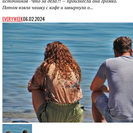
источников -Что за дела?! — произнесла она громко.
Потом взяла чашку с кофе и швырнула о...
EVERYWEEK
06.02.2024