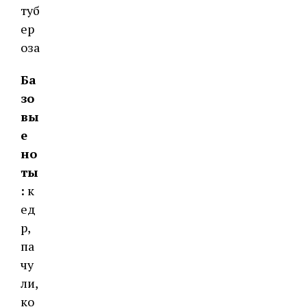
туб
ер
оза
Ба
зо
вы
е
но
ты
:
к
ед
р,
па
чу
ли,
ко