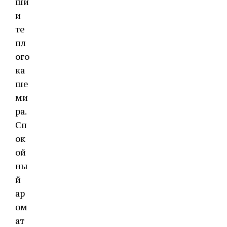
ши
и
те
пл
ого
ка
ше
ми
ра.
Сп
ок
ой
ны
й
ар
ом
ат