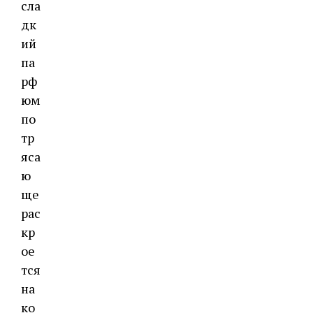
сла
дк
ий
па
рф
юм
по
тр
яса
ю
ще
рас
кр
ое
тся
на
ко