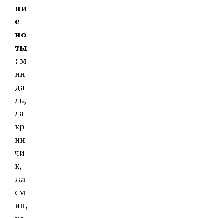
ни
е
но
ты
:
м
ин
да
ль,
ла
кр
ин
чи
к,
жа
см
ин,