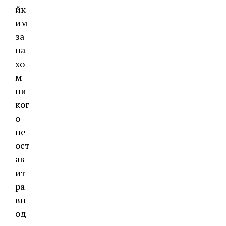
йк
им
за
па
хо
м
ни
ког
о
не
ост
ав
ит
ра
вн
од