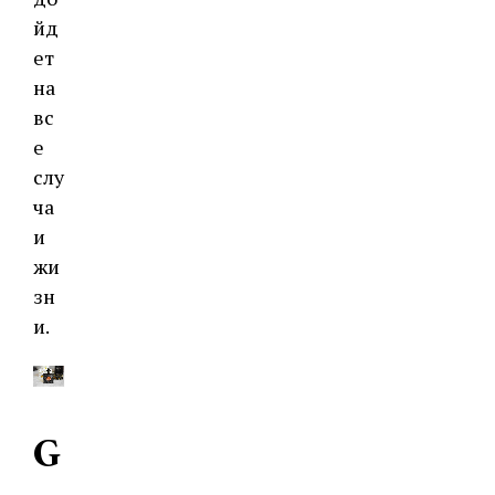
йд
ет
на
вс
е
слу
ча
и
жи
зн
и.
G