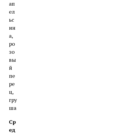
ап
ел
ьс
ин
а,
ро
зо
вы
й
пе
ре
ц,
гру
ша
Ср
ед