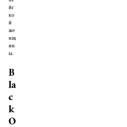
йс
ко
й
же
нщ
ин
ы.
B
la
c
k
O