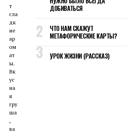
НУЖНО БЫЛО ВСЕГДА
т
ДОБИВАТЬСЯ
сла
дк
ЧТО НАМ СКАЖУТ
ие
МЕТАФОРИЧЕСКИЕ КАРТЫ?
ар
ом
ат
УРОК ЖИЗНИ (РАССКАЗ)
ы.
Вк
ус
на
я
гру
ша
,
ва