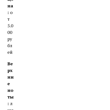
на
:
о
т
5.0
00
ру
бл
ей
Ве
рх
ни
е
но
ты
:
л