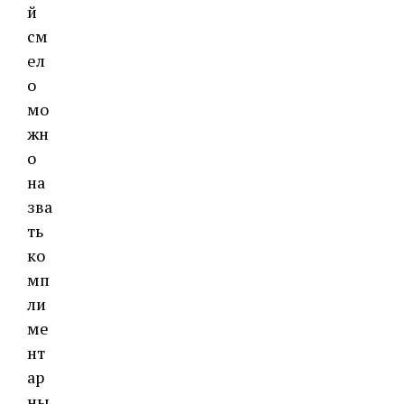
й
см
ел
о
мо
жн
о
на
зва
ть
ко
мп
ли
ме
нт
ар
ны