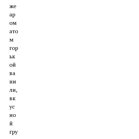
же
ар
ом
ато
м
гор
ьк
ой
ва
ни
ли,
вк
ус
но
й
гру