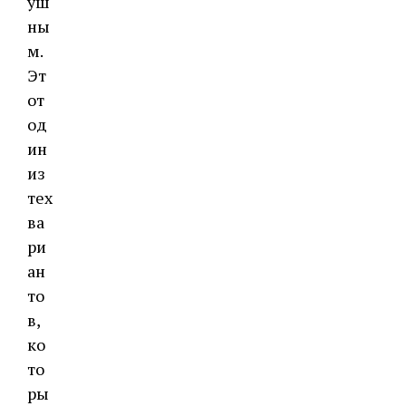
уш
ны
м.
Эт
от
од
ин
из
тех
ва
ри
ан
то
в,
ко
то
ры