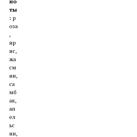
но
ты
:
р
оза
,
ир
ис,
жа
см
ин,
са
мб
ак,
ап
ел
ьс
ин,