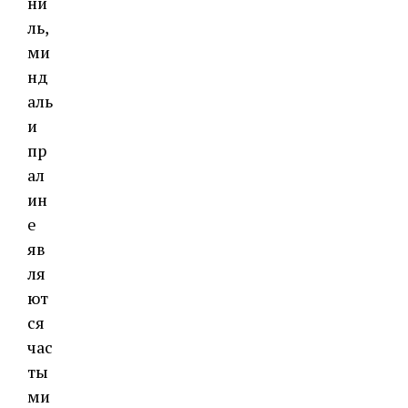
ни
ль,
ми
нд
аль
и
пр
ал
ин
е
яв
ля
ют
ся
час
ты
ми