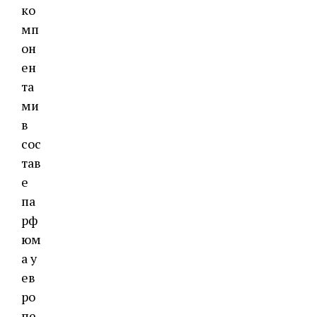
ко
мп
он
ен
та
ми
в
сос
тав
е
па
рф
юм
а у
ев
ро
пе