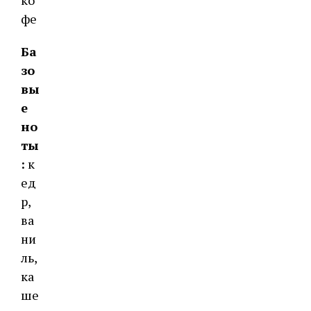
ко
фе
Ба
зо
вы
е
но
ты
:
к
ед
р,
ва
ни
ль,
ка
ше