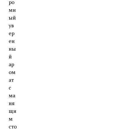
ро
мн
ый
ув
ер
ен
ны
й
ар
ом
ат
с
ма
ня
щи
м
сто