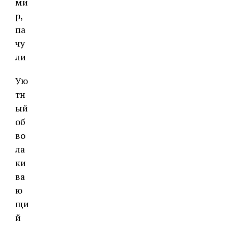
ми
р,
па
чу
ли
Ую
тн
ый
об
во
ла
ки
ва
ю
щи
й