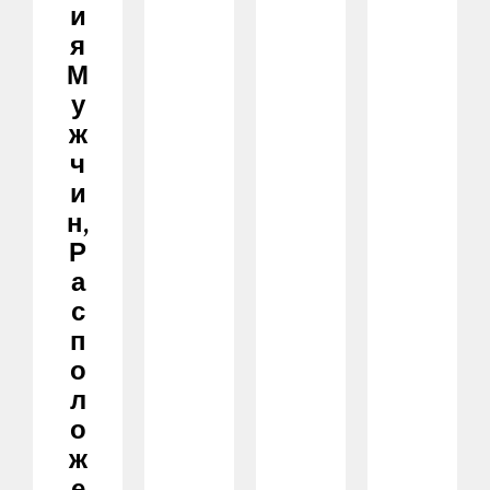
И
Я
М
У
Ж
Ч
И
Н,
Р
А
С
П
О
Л
О
Ж