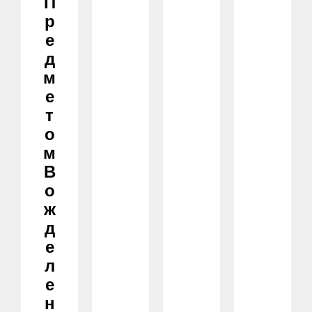
П
Р
Е
Д
М
Е
Т
О
М
В
О
Ж
Д
Е
Л
Е
Н