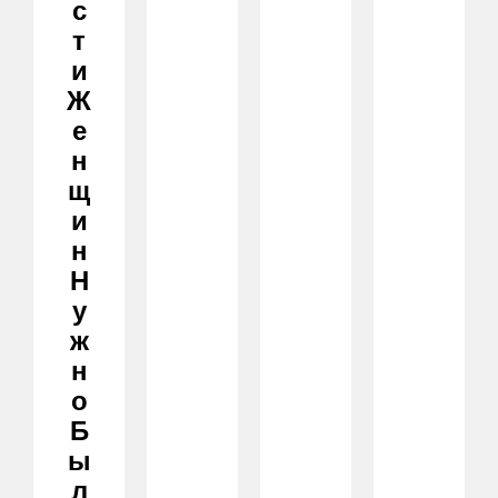
С
Т
И
Ж
Е
Н
Щ
И
Н
Н
У
Ж
Н
О
Б
Ы
Л