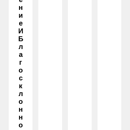
Е
Н
И
Е
И
Б
Л
А
Г
О
С
К
Л
О
Н
Н
О