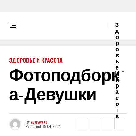
З
Д
О
Р
О
В
ЗДОРОВЬЕ И КРАСОТА
Ь
Фотоподборк
Е
И
К
А-Девушки
Р
А
С
О
Т
А
By
everyweek
Published
18.04.2024