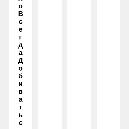
О
В
С
Е
Г
Д
А
Д
О
Б
И
В
А
Т
Ь
С