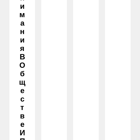
И
М
А
Н
И
Я
В
О
Б
Щ
Е
С
Т
В
Е
И