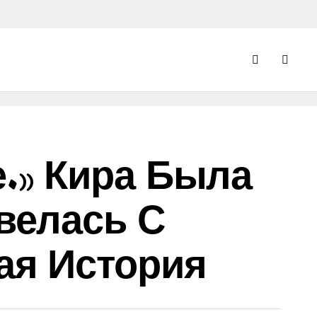
.» Кира Была
велась С
ая История