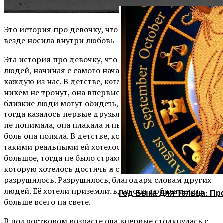
Это история про девочку, что верила в сказки и всегда,
везде носила внутри любовь
Эта история про девочку, что верила людям и верила в
людей, начиная с самого начала – это история про
каждую из нас. В детстве, когда её внутренний мир был
никем не тронут, она впервые столкнулась с тем, что
близкие люди могут обидеть, будто родители и как
тогда казалось первые друзья. Она плакала, но ничего
не понимала, она плакала и пыталась понять, что такое
боль она поняла. В детстве, когда все мечты, казались,
такими реальными ей хотелось получить что-то
большое, тогда не было страхов, была одна цель,
которую хотелось достичь и один момент, когда все
разрушилось. Разрушилось, благодаря словам других
людей. Её хотели приземлить, но она любила летать
Год Быка Для Тельца: Пр
больше всего на свете.
В подростковом возрасте она впервые столкнулась с