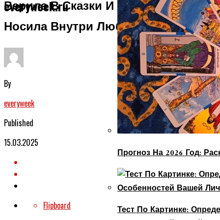
Верила В Сказки И Всегда, Везде
everyweek.ru
Носила Внутри Любовь
By
everyweek
Published
15.03.2025
Прогноз На 2026 Год: Ра
Flipboard
Тест По Картинке: Опре