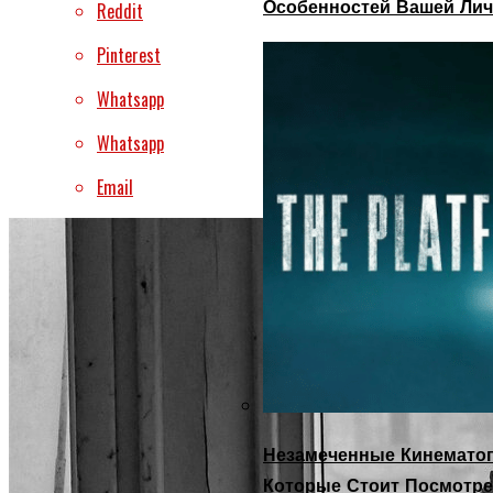
Особенностей Вашей Лич
Reddit
Pinterest
Whatsapp
Whatsapp
Email
Незамеченные Кинематог
Которые Стоит Посмотре